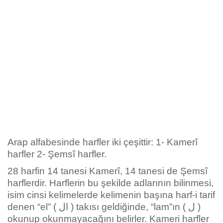
Arap alfabesinde harfler iki çeşittir: 1- Kamerî
harfler 2- Şemsî harfler.
28 harfin 14 tanesi Kamerî, 14 tanesi de Şemsî
harflerdir. Harflerin bu şekilde adlarının bilinmesi,
isim cinsi kelimelerde kelimenin başına harf-i tarif
denen “el” ( ال ) takısı geldiğinde, “lam”ın ( ل )
okunup okunmayacağını belirler. Kameri harfler