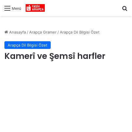
Ar
Menü
Anasayfa
/
Arapça Gramer
/
Arapça Dil Bilgisi Özet
Arapça Dil Bilgisi Özet
Kamerî ve Şemsî harfler