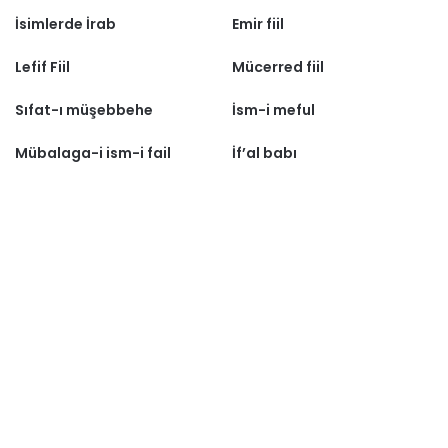
İsimlerde İrab
Emir fiil
Lefif Fiil
Mücerred fiil
Sıfat-ı müşebbehe
İsm-i meful
Mübalaga-i ism-i fail
İf’al babı