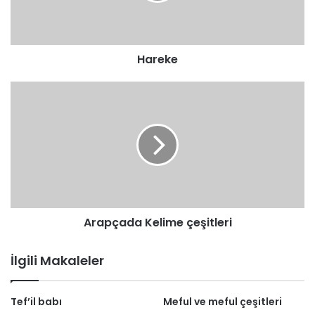
Hareke
Arapçada
Kelime
çeşitleri
Arapçada Kelime çeşitleri
İlgili Makaleler
Tef’il babı
Meful ve meful çeşitleri