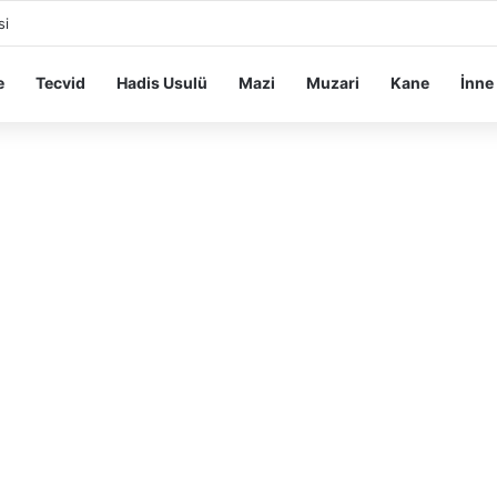
si
e
Tecvid
Hadis Usulü
Mazi
Muzari
Kane
İnne