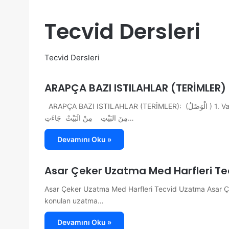
Tecvid Dersleri
Tecvid Dersleri
ARAPÇA BAZI ISTILAHLAR (TERİMLER)
ARAPÇA BAZI ISTILAHLAR (TERİMLER): (الْوَصْلُ ) 1. Vasıl Okurken kelimeler arasında durmayıp, birbirine bağlamaktır:
مِنَ البَيْتِ مِنْ الَبَيْتْ جَاءَتِ…
Devamını Oku »
Asar Çeker Uzatma Med Harfleri Te
Asar Çeker Uzatma Med Harfleri Tecvid Uzatma Asar Çeke
konulan uzatma…
Devamını Oku »