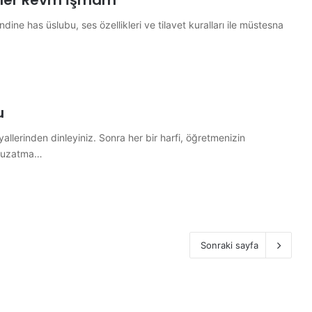
eler Revm İşmam
ne has üslubu, ses özellikleri ve tilavet kuralları ile müstesna
u
allerinden dinleyiniz. Sonra her bir harfi, öğretmenizin
le uzatma…
Sonraki sayfa