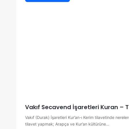
Vakıf Secavend İşaretleri Kuran – 
Vakıf (Durak) İşaretleri Kur’an-ı Kerim tilavetinde nerel
tilavet yapmak; Arapça ve Kur’an kültürüne…