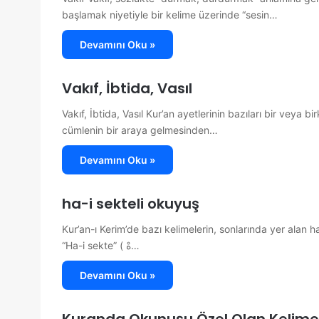
başlamak niyetiyle bir kelime üzerinde “sesin…
Devamını Oku »
Vakıf, İbtida, Vasıl
Vakıf, İbtida, Vasıl Kur’an ayetlerinin bazıları bir veya 
cümlenin bir araya gelmesinden…
Devamını Oku »
ha-i sekteli okuyuş
Kur’an-ı Kerim’de bazı kelimelerin, sonlarında yer alan 
“Ha-i sekte” ( هْ…
Devamını Oku »