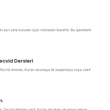
cvid Dersleri
r. Tecvid ilminde, Kur’an okumaya ilk başlamaya veya vakıf
m
ir. Tecvid ilminde vakıf, Kur’an okurken okumaya tekrar