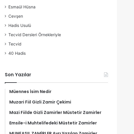
Esmaül Hüsna
Cevşen
Hadis Usulü
Tecvid Dersleri Örnekleriyle
Tecvid
40 Hadis
Son Yazılar
Müennes İsim Nedir
Muzari Fiil Gizli Zamir Çekimi
Mazi Fiilde Gizli Zamirler Müstetir Zamirler
Emsile-i Muhtelifedeki Müstetir Zamirler
MUNFASIL ZAMİRLER Ayrı Yazılan Zamirler