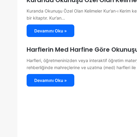
Kuranda Okunuşu Özel Olan Kelim
Kuranda Okunuşu Özel Olan Kelimeler Kur’an-ı Kerim kendi
bir kitaptır. Kur’an…
Devamını Oku »
Harflerin Med Harfine Göre Okunuş
Harfleri, öğretmeninizden veya interaktif öğretim matery
rehberliğinde mahreçlerine ve uzatma (med) harfleri i
Devamını Oku »