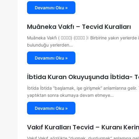
Devamını Oku »
Muâneka Vakfı – Tecvid Kuralları
Muâneka Vakfı ( هِۚۛ) (هِۚۛ ): Birbirine yakın yerlerde iki ayrı yere konulan üçer noktadan ibarettir. Bu işaretlerin
bulunduğu yerlerden…
Devamını Oku »
İbtida Kuran Okuyuşunda İbtida- Te
İbtida İbtida “başlamak, işe girişmek” anlamlarına geli
yaptıktan sonra okumaya devam etmeye…
Devamını Oku »
Vakıf Kuralları Tecvid – Kuranı Keri
Vakıf Vakıf, sözlükte “durmak, durdurmak” anlamına gel