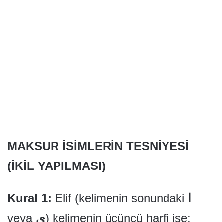
MAKSUR İSİMLERİN TESNİYESİ
(İKİL YAPILMASI)
Kural 1:
Elif (kelimenin sonundaki
ا
veya
ى
) kelimenin üçüncü harfi ise: