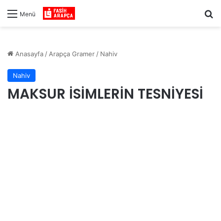
Ar
Menü
Anasayfa
/
Arapça Gramer
/
Nahiv
Nahiv
MAKSUR İSİMLERİN TESNİYESİ