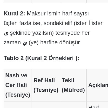
Kural 2:
Maksur ismin harf sayısı
üçten fazla ise, sondaki elif (ister
ا
ister
ى
şeklinde yazılsın) tesniyede her
zaman
ي
(ye) harfine dönüşür.
Tablo 2 (Kural 2 Örnekleri ):
Nasb ve
Ref Hali
Tekil
Cer Hali
Açıkla
(Tesniye)
(Müfred)
(Tesniye)
Harf