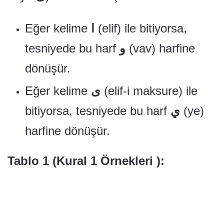
Eğer kelime
ا
(elif) ile bitiyorsa,
tesniyede bu harf
و
(vav) harfine
dönüşür.
Eğer kelime
ى
(elif-i maksure) ile
bitiyorsa, tesniyede bu harf
ي
(ye)
harfine dönüşür.
Tablo 1 (Kural 1 Örnekleri ):