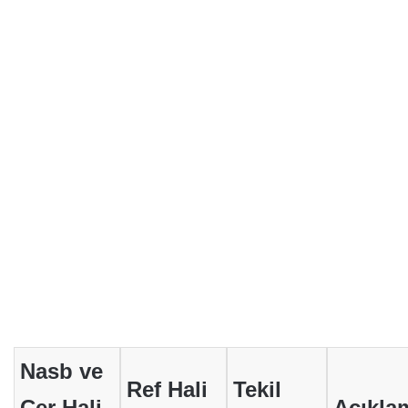
Nasb ve
Ref Hali
Tekil
Cer Hali
Açıkla