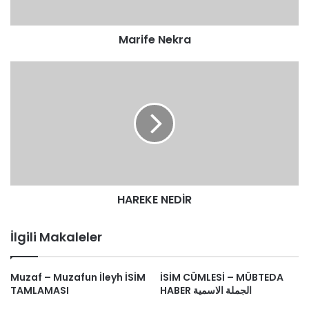
Marife Nekra
HAREKE
NEDİR
HAREKE NEDİR
İlgili Makaleler
Muzaf – Muzafun İleyh İSİM
İSİM CÜMLESİ – MÜBTEDA
TAMLAMASI
HABER الجملة الاسمية