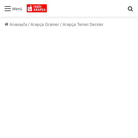
Ar
Menü
Anasayfa
/
Arapça Gramer
/
Arapça Temel Dersler