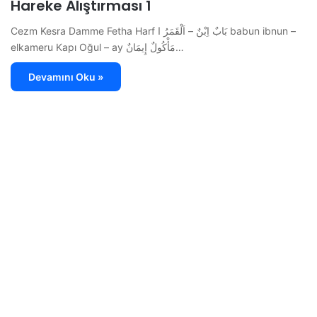
Hareke Alıştırması 1
Cezm Kesra Damme Fetha Harf بَابٌ اِبْنٌ – اَلْقَمَرُ ا babun ibnun –
elkameru Kapı Oğul – ay مَأْكُولٌ إِيمَانٌ…
Devamını Oku »