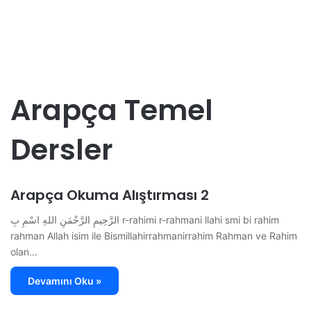
Arapça Temel
Dersler
Arapça Okuma Alıştırması 2
الرَّحِيمِ الرَّحْمَنِ اللهِ اسْمِ بِ r-rahimi r-rahmani llahi smi bi rahim
rahman Allah isim ile Bismillahirrahmanirrahim Rahman ve Rahim
olan…
Devamını Oku »