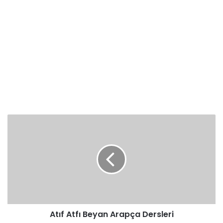
Atıf
Atfı
Beyan
Arapça
Dersleri
Atıf Atfı Beyan Arapça Dersleri