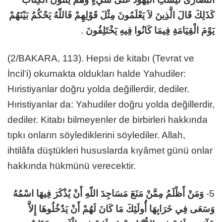
كَذَلِكَ قَالَ الَّذِينَ لاَ يَعْلَمُونَ مِثْلَ قَوْلِهِمْ فَاللّهُ يَحْكُمُ بَيْنَهُمْ
.
يَوْمَ الْقِيَامَةِ فِيمَا كَانُوا فِيهِ يَخْتَلِفُونَ
(2/BAKARA, 113). Hepsi de kitabı (Tevrat ve
İncil’i) okumakta oldukları halde Yahudiler:
Hıristiyanlar doğru yolda değillerdir, dediler.
Hıristiyanlar da: Yahudiler doğru yolda değillerdir,
dediler. Kitabı bilmeyenler de birbirleri hakkında
tıpkı onların söylediklerini söylediler. Allah,
ihtilâfa düştükleri hususlarda kıyâmet günü onlar
hakkında hükmünü verecektir.
وَمَنْ أَظْلَمُ مِمَّنْ مَنَعَ مَسَاجِدَ اللّهِ أَنْ يُذْكَرَ فِيهَا اسْمُهُ
5-
وَسَعَى فِي خَرَابِهَا أُولَئِكَ مَا كَانَ لَهُمْ أَنْ يَدْخُلُوهَا إِلاَّ