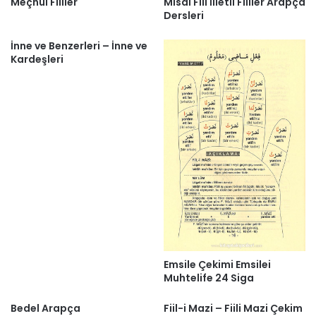
Meçhul Fiiller
Misal Fiil İlletli Fiiller Arapça
Dersleri
İnne ve Benzerleri – İnne ve
Kardeşleri
Emsile Çekimi Emsilei
Muhtelife 24 Siga
Bedel Arapça
Fiil-i Mazi – Fiili Mazi Çekim