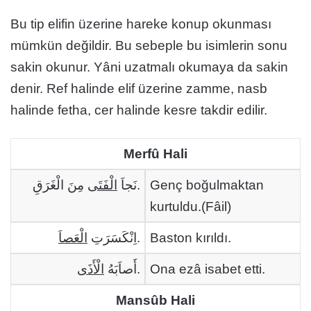
Bu tip elifin üzerine hareke konup okunması
mümkün değildir. Bu sebeple bu isimlerin sonu
sakin okunur. Yâni uzatmalı okumaya da sakin
denir. Ref halinde elif üzerine zamme, nasb
halinde fetha, cer halinde kesre takdir edilir.
Merfû Hali
الْفَتَى
نَجاَ
مِنَ الْغَرَقِ.
Genç boğulmaktan
kurtuldu.(Fâil)
الْعَصا
اِنْكَسَرَتِ
َ.
Baston kırıldı.
الْأَذَى
أَصاَبَهُ
.
Ona ezâ isabet etti.
Mansûb Hali