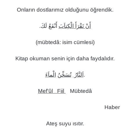
Onların dostlarımız olduğunu öğrendik.
أَنْ تَقْرَأَ الْكِتاَبَ
أَنْفَعُ لَكَ.
(mübtedâ: isim cümlesi)
Kitap okuman senin için daha faydalıdır.
الْماَءَ
تُسَخِّنُ
اَلنَّارُ
.
Mef’ûl Fiil
Mübtedâ
Haber
Ateş suyu ısıtır.