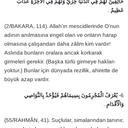
خَآئِفِينَ لَهُمْ فِي الدُّنْيَا خِزْيٌ وَلَهُمْ فِي الْآخِرَةِ عَذَابٌ
.
عَظِيمٌ
(2/BAKARA, 114). Allah’ın mescidlerinde O’nun
adının anılmasına engel olan ve onların harap
olmasına çalışandan daha zâlim kim vardır!
Aslında bunların oralara ancak korkarak
girmeleri gerekir. (Başka türlü girmeye hakları
yoktur.) Bunlar için dünyada rezillik, ahirette de
büyük azap vardır.
يُعْرَفُ الْمُجْرِمُونَ بِسِيمَاهُمْ فَيُؤْخَذُ بِالنَّوَاصِي
6-
.
وَالْأَقْدَامِ
(55/RAHMÂN, 41). Suçlular, simalarından tanınır,