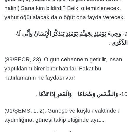
halini) Sana kim bildirdi? Belki o temizlenecek,
yahut öğüt alacak da o öğüt ona fayda verecek.
وَجِيءَ يَوْمَئِذٍ بِجَهَنَّمَ يَوْمَئِذٍ يَتَذَكَّرُ الْإِنْسَانُ وَأَنَّى لَهُ
9-
.
الذِّكْرَى
(89/FECR, 23). O gün cehennem getirilir, insan
yaptıklarını birer birer hatırlar. Fakat bu
hatırlamanın ne faydası var!
.
وَالْقَمَرِ إِذَا تَلاَهَا
¯
وَالشَّمْسِ وَضُحَاهَا
10-
(91/ŞEMS, 1, 2). Güneşe ve kuşluk vaktindeki
aydınlığına, güneşi takip ettiğinde aya,..