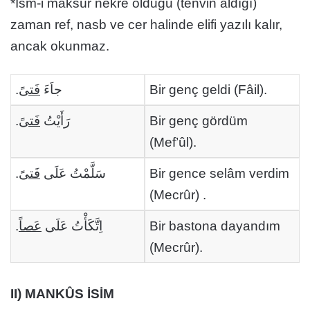
*İsm-i maksûr nekre olduğu (tenvin aldığı)
zaman ref, nasb ve cer halinde elifi yazılı kalır,
ancak okunmaz.
.
فَتىً
جاَءَ
Bir genç geldi (Fâil).
.
فَتىً
رَأَيْتُ
Bir genç gördüm
(Mef’ûl).
.
فَتىً
سَلَّمْتُ عَلَى
Bir gence selâm verdim
(Mecrûr) .
.
عَصاً
اِتَّكَأْتُ عَلَى
Bir bastona dayandım
(Mecrûr).
II) MANKÛS İSİM