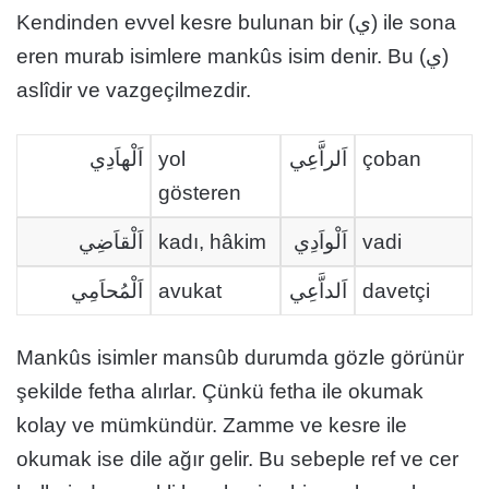
Kendinden evvel kesre bulunan bir (ي) ile sona
eren murab isimlere mankûs isim denir. Bu (ي)
aslîdir ve vazgeçilmezdir.
اَلْهاَدِي
yol
اَلراَّعِي
çoban
gösteren
اَلْقاَضِي
kadı, hâkim
اَلْواَدِي
vadi
اَلْمُحاَمِي
avukat
اَلداَّعِي
davetçi
Mankûs isimler mansûb durumda gözle görünür
şekilde fetha alırlar. Çünkü fetha ile okumak
kolay ve mümkündür. Zamme ve kesre ile
okumak ise dile ağır gelir. Bu sebeple ref ve cer