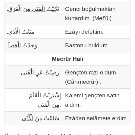
مِنَ الْغَرَقِ.
الْفَتَى
نَجَّيْتُ
Genci boğulmaktan
kurtardım. (Mef’ûl)
.
الْأَذَى
مَنَعْتُ
Ezâyı defettim.
.
الْعَصاَ
وَجَدْتُ
Bastonu buldum.
Mecrûr Hali
الْفَتَى
رَضِيْتُ عَنِ
.
Gençten razı oldum
(Câr-mecrûr) .
إِشْتَرَيْتُ الْقَلَمَ
Kalemi gençten satın
الْفَتَى
مِنَ
.
aldım.
الْأَذَى
سَلِمْتُ مِنَ
.
Ezâdan selâmete erdim.