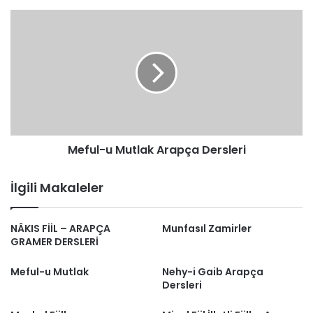
Meful-
u
Mutlak
Arapça
Dersleri
Meful-u Mutlak Arapça Dersleri
İlgili Makaleler
NÂKIS FİİL – ARAPÇA
Munfasıl Zamirler
GRAMER DERSLERİ
Meful-u Mutlak
Nehy-i Gaib Arapça
Dersleri