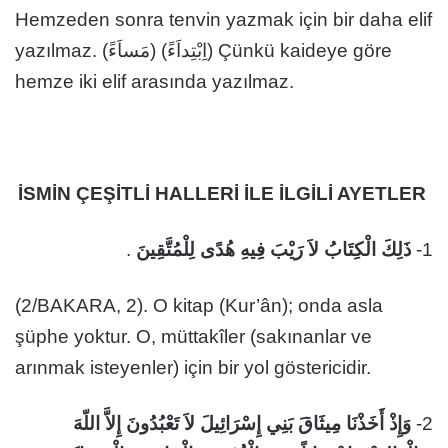
Hemzeden sonra tenvin yazmak için bir daha elif
yazılmaz. (مَساَءً) (اِبْتِداَءً) Çünkü kaideye göre
hemze iki elif arasında yazılmaz.
İSMİN ÇEŞİTLİ HALLERİ İLE İLGİLİ AYETLER
.
ذَلِكَ الْكِتَابُ لاَ رَيْبَ فِيهِ هُدًى لِلْمُتَّقِينَ
1-
(2/BAKARA, 2). O kitap (Kur’ân); onda asla
şüphe yoktur. O, müttakîler (sakınanlar ve
arınmak isteyenler) için bir yol göstericidir.
وَإِذْ أَخَذْنَا مِيثَاقَ بَنِي إِسْرَائِيلَ لاَ تَعْبُدُونَ إِلاَّ اللّهَ
2-