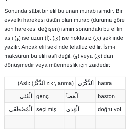
Sonunda sâbit bir elif bulunan murab isimdir. Bir
evvelki harekesi üstün olan murab (duruma göre
son harekesi değişen) ismin sonundaki bu elifin
aslı (و) ise uzun (ا), (ي) ise noktasız (ى) şeklinde
yazılır. Ancak elif şeklinde telaffuz edilir. İsm-i
maksûrun bu elifi aslî değil, (و) veya (ي) dan
dönüşmedir veya müenneslik için zaidedir:
(Aslı: (اَلذِّكْرُ zikr, anma)
اَلذِّكْرَى
hatıra
اَلْفَتَى
genç
اَلْعَصاَ
baston
اَلْمُصْطَفَى
seçilmiş
اَلْهُدَى
doğru yol