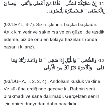
وَصَدَّقَ
¯
فَأَمَّا مَنْ أَعْطَى وَاتَّقَى
¯
إِنَّ سَعْيَكُمْ لَشَتَّى
11-
.
فَسَنُيَسِّرُهُ لِلْيُسْرَى
¯
بِالْحُسْنَى
(92/LEYL, 4-7). Sizin işleriniz başka başkadır.
Artık kim verir ve sakınırsa ve en güzeli de tasdik
ederse, biz de onu en kolaya hazırlarız (onda
başarılı kılarız).
مَا وَدَّعَكَ رَبُّكَ وَمَا
¯
وَاللَّيْلِ إِذَا سَجَى
¯
وَالضُّحَى
12-
.
وَلَلْآخِرَةُ خَيْرٌ لَكَ مِنَ الْأُولَى
¯
قَلَى
(93/DUHA, I, 2, 3, 4) . Andolsun kuşluk vaktine,
Ve sükûna erdiğinde geceye ki, Rabbin seni
bırakmadı ve sana darılmadı. Gerçekten senin
için ahiret dünyadan daha hayırlıdır.