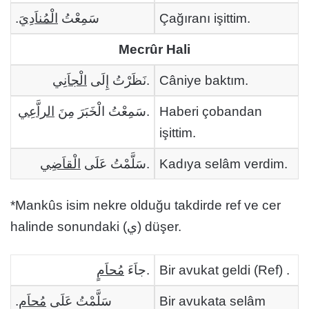
.
الْمُناَدِيَ
سَمِعْتُ
Çağıranı işittim.
Mecrûr Hali
الْجاَنِي
نَظَرْتُ إِلَى
.
Câniye baktım.
الراَّعِي
سَمِعْتُ الْخَبَرَ مِنَ
.
Haberi çobandan
işittim.
الْقاَضِي
سَلَّمْتُ عَلَى
.
Kadıya selâm verdim.
*Mankûs isim nekre olduğu takdirde ref ve cer
halinde sonundaki (ي) düşer.
مُحاَمٍ
جاَءَ
.
Bir avukat geldi (Ref) .
.
مُحاَمٍ
سَلَّمْتُ عَلَى
Bir avukata selâm