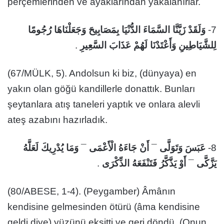
perçemlerinden ve ayaklarından yakalanırlar.
وَلَقَدْ زَيَّنَّا السَّمَاءَ الدُّنْيَا بِمَصَابِيحَ وَجَعَلْنَاهَا رُجُومًا
7-
.
لِلشَّيَاطِينِ وَأَعْتَدْنَا لَهُمْ عَذَابَ السَّعِيرِ
(67/MÜLK, 5). Andolsun ki biz, (dünyaya) en
yakın olan göğü kandillerle donattık. Bunları
şeytanlara atış taneleri yaptık ve onlara alevli
ateş azabını hazırladık.
وَمَا يُدْرِيكَ لَعَلَّهُ
¯
أَنْ جَاءَهُ الْأَعْمَى
¯
عَبَسَ وَتَوَلَّى
8-
.
أَوْ يَذَّكَّرُ فَتَنْفَعَهُ الذِّكْرَى
¯
يَزَّكَّى
(80/ABESE, 1-4). (Peygamber) Âmânın
kendisine gelmesinden ötürü (âma kendisine
geldi diye) yüzünü ekşitti ve geri döndü. (Onun