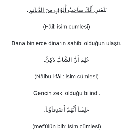
.
أَنَّكَ صاَحِبُ أُلوُفٍ مِنَ الدَّناَنيِرِ
بَلَغَنيِ
(Fâil: isim cümlesi)
Bana binlerce dinarın sahibi olduğun ulaştı.
.
أَنَّ الشَّابَّ ذَكِيٌّ
عُلِمَ
(Nâibu’l-fâil: isim cümlesi)
Gencin zeki olduğu bilindi.
.
أَنَّهُمْ أَصْدِقاَؤُناَ
عَلِمْناَ
(mef’ûlün bih: isim cümlesi)