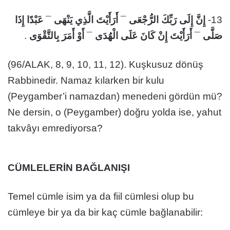
عَبْدًا إِذَا
¯
أَرَأَيْتَ الَّذِي يَنْهَى
¯
إِنَّ إِلَى رَبِّكَ الرُّجْعَى
13-
.
أَوْ أَمَرَ بِالتَّقْوَى
¯
أَرَأَيْتَ إِنْ كَانَ عَلَى الْهُدَى
¯
صَلَّى
(96/ALAK, 8, 9, 10, 11, 12). Kuşkusuz dönüş
Rabbinedir. Namaz kılarken bir kulu
(Peygamber’i namazdan) menedeni gördün mü?
Ne dersin, o (Peygamber) doğru yolda ise, yahut
takvâyı emrediyorsa?
CÜMLELERİN BAĞLANIŞI
Temel cümle isim ya da fiil cümlesi olup bu
cümleye bir ya da bir kaç cümle bağlanabilir: