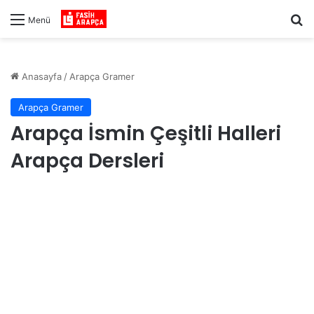
Ar
Menü
Anasayfa
/
Arapça Gramer
Arapça Gramer
Arapça İsmin Çeşitli Halleri
Arapça Dersleri