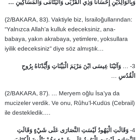
وَبِالْوَالِدَيْنِ إِحْسَاناً وَذِي الْقُرْبَى وَالْيَتَامَى وَالْمَسَاكِينِ …
(2/BAKARA, 83). Vaktiyle biz, İsrailoğullarından:
“Yalnızca Allah’a kulluk edeceksiniz, ana-
babaya, yakın akrabaya, yetimlere, yoksullara
iyilik edeceksiniz” diye söz almıştık…
وَآتَيْنَا عِيسَى ابْنَ مَرْيَمَ الْبَيِّنَاتِ وَأَيَّدْنَاهُ بِرُوحِ
3- …
…
الْقُدُسِ
(2/BAKARA, 87). … Meryem oğlu İsa’ya da
mucizeler verdik. Ve onu, Rûhu’l-Kudüs (Cebrail)
ile destekledik….
وَقَالَتِ الْيَهُودُ لَيْسَتِ النَّصَارَى عَلَى شَيْءٍ وَقَالَتِ
4-
النَّصَارَى لَيْسَتِ الْيَهُودُ عَلَى شَيْءٍ وَهُمْ يَتْلُونَ الْكِتَابَ