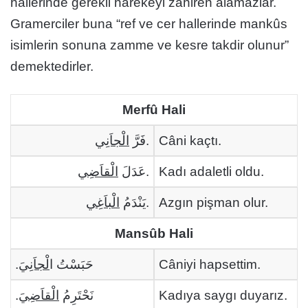
hallerinde gerekli harekeyi zahiren alamazlar.
Gramerciler buna “ref ve cer hallerinde mankûs
isimlerin sonuna zamme ve kesre takdir olunur”
demektedirler.
Merfû Hali
الْجاَنِي
فَرَّ
.
Câni kaçtı.
الْقاَضِي
عَدَلَ
.
Kadı adaletli oldu.
الْباَغِي
يَنْدَمُ
.
Azgın pişman olur.
Mansûb Hali
.
لْجاَنِيَ
حَبَسْتُ ا
Câniyi hapsettim.
.
الْقاَضِيَ
نَحْتَرِمُ
Kadıya saygı duyarız.