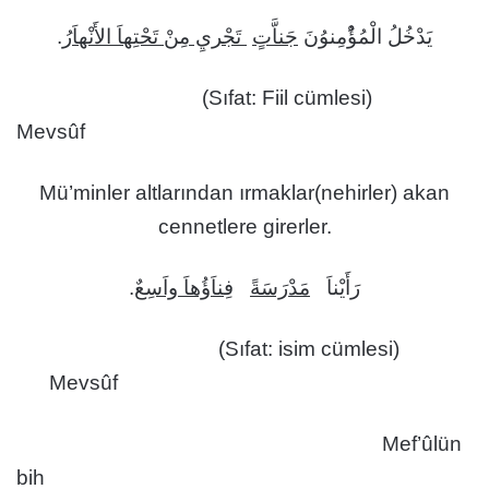
.
تَجْريِ مِنْ تَحْتِهاَ الأَنْهاَرُ
ٍ
جَناَّت
يَدْخُلُ الْمُؤُْمِنوُنَ
(Sıfat: Fiil cümlesi)
Mevsûf
Mü’minler altlarından ırmaklar(nehirler) akan
cennetlere girerler.
.
فِناَؤُهاَ واَسِعٌ
مَدْرَسَةً
رَأَيْناَ
(Sıfat: isim cümlesi)
Mevsûf
Mef’ûlün
bih