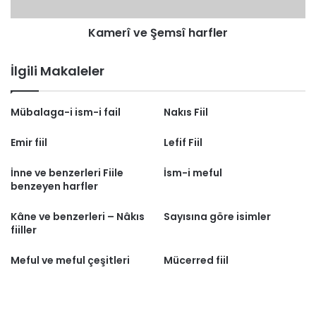
Kamerî ve Şemsî harfler
İlgili Makaleler
Mübalaga-i ism-i fail
Nakıs Fiil
Emir fiil
Lefif Fiil
İnne ve benzerleri Fiile
İsm-i meful
benzeyen harfler
Kâne ve benzerleri – Nâkıs
Sayısına göre isimler
fiiller
Meful ve meful çeşitleri
Mücerred fiil