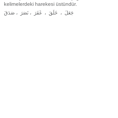
kelimelerdeki harekesi üstündür.
جَعَلَ ، خَلَقَ ، غَفَرَ ، نَصَرَ ، صَدَقَ