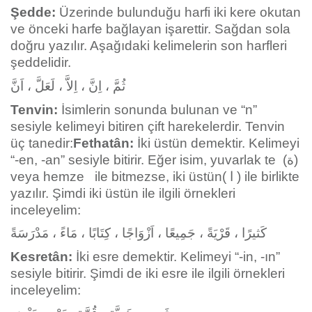
Şedde:
Üzerinde bulunduğu harfi iki kere okutan
ve önceki harfe bağlayan işarettir. Sağdan sola
doğru yazılır. Aşağıdaki kelimelerin son harfleri
şeddelidir.
ثُمَّ ، اِنَّ ، اِلاَّ ، لَعَلَّ ، اَنَّ
Tenvin:
İsimlerin sonunda bulunan ve “n”
sesiyle kelimeyi bitiren çift harekelerdir. Tenvin
üç tanedir:
Fethatân:
İki üstün demektir. Kelimeyi
“-en, -an” sesiyle bitirir. Eğer isim, yuvarlak te (ة)
veya hemze ile bitmezse, iki üstün( ا ) ile birlikte
yazılır. Şimdi iki üstün ile ilgili örnekleri
inceleyelim:
كَثيرًا ، قَرْيَةً ، جَمِيعًا ، اَزْوَاجًا ، كِتَابًا ، مَاءً ، مَدْرَسَةً
Kesretân:
İki esre demektir. Kelimeyi “-in, -ın”
sesiyle bitirir. Şimdi de iki esre ile ilgili örnekleri
inceleyelim: