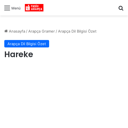
Ar
Menü
Anasayfa
/
Arapça Gramer
/
Arapça Dil Bilgisi Özet
Arapça Dil Bilgisi Özet
Hareke