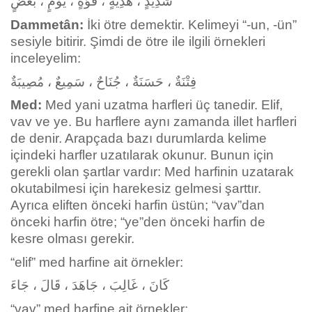
شَدِيدٍ ، هَدِيَّةٍ ، قُوَّةٍ ، يَوْمٍ ، بَعْضٍ
Dammetân:
İki ötre demektir. Kelimeyi “-un, -ün”
sesiyle bitirir. Şimdi de ötre ile ilgili örnekleri
inceleyelim:
فِتْنَةٌ ، حَسَنَةٌ ، جُنَاحٌ ، سَمِيعٌ ، مُصِيبَةٌ
Med:
Med yani uzatma harfleri üç tanedir. Elif,
vav ve ye. Bu harflere aynı zamanda illet harfleri
de denir. Arapçada bazı durumlarda kelime
içindeki harfler uzatılarak okunur. Bunun için
gerekli olan şartlar vardır: Med harfinin uzatarak
okutabilmesi için harekesiz gelmesi şarttır.
Ayrıca eliften önceki harfin üstün; “vav”dan
önceki harfin ötre; “ye”den önceki harfin de
kesre olması gerekir.
“elif” med harfine ait örnekler:
كَانَ ، غَالِبَ ، جَاهَدَ ، قَالَ ، جَاءَ
“vav” med harfine ait örnekler: