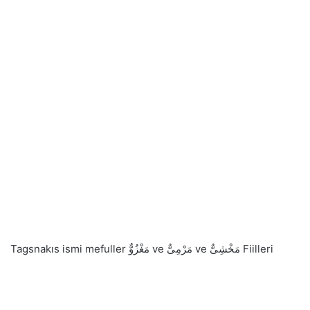
Tags
nakıs ismi mefuller مَغْزُوٌّ ve مَرْمِىٌّ ve مَخْشِىٌّ Fiilleri