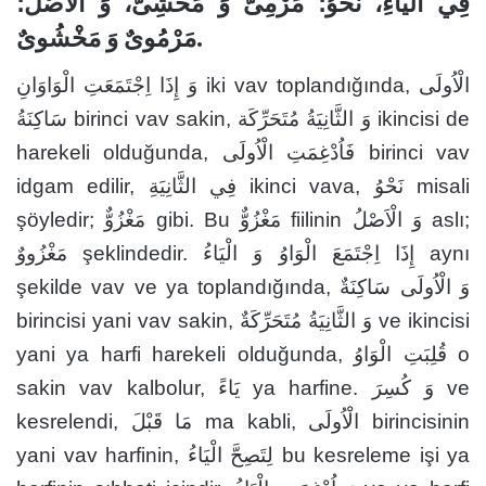
فِي الْيَاءِ، نَحْوُ؛ مَرْمِىٌّ وَ مَخْشِىٌّ، وَ الْاَصْلُ؛
مَرْمُوىٌ وَ مَخْشُوىٌ.
وَ إِذَا اِجْتَمَعَتِ الْوَاوَانِ iki vav toplandığında, الْاُولَى
سَاكِنَةُ birinci vav sakin, وَ الثَّانِيَةُ مُتَحَرِّكَة ikincisi de
harekeli olduğunda, فَاُدْغِمَتِ الْاُولَى birinci vav
idgam edilir, فِي الثَّانِيَةِ ikinci vava, نَحْوُ misali
şöyledir; مَغْزُوٌّ gibi. Bu مَغْزُوٌّ fiilinin وَ الْاَصْلُ aslı;
مَغْزُووٌ şeklindedir. إِذَا اِجْتَمَعَ الْوَاوُ وَ الْيَاءُ aynı
şekilde vav ve ya toplandığında, وَ الْاُولَى سَاكِنَةٌ
birincisi yani vav sakin, وَ الثَّانِيَةُ مُتَحَرِّكَةٌ ve ikincisi
yani ya harfi harekeli olduğunda, قُلِبَتِ الْوَاوُ o
sakin vav kalbolur, يَاءً ya harfine. وَ كُسِرَ ve
kesrelendi, مَا قَبْلَ ma kabli, الْاُولَى birincisinin
yani vav harfinin, لِتَصِحَّ الْيَاءُ bu kesreleme işi ya