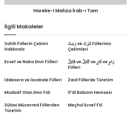
Hareke-i Mahza İrab-ı Tam
İlgili Makaleler
Sahih Fiillerin Çekimi
رَمَتْ ve غَزَتْ Fiillerinin
Hakkında
Çekimleri
Ecvef ve Nakıs Emir Fiilleri
قَائِلٌ ve كَائِلٌ ve غَازٍ ve رَامٍ
Fiilleri
İddesera ve İssakale Fiilleri
Zaid Fiillerde Türetim
Mudaâf Olan Emir Fiili
İf’âl Babının Hemzesi
Sülasi Mücerred Fiillerden
Meçhul Ecvef Fiil
Türetim