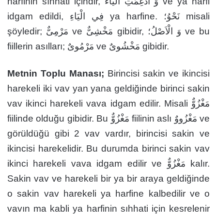
harfinin sıhhati içindir, وَ اُدْغِمَتِ الْيَاءُ ve ya harfi
idgam edildi, فِي الْيَاءِ ya harfine. نَحْوُ؛ misali
şöyledir; مَرْمِىٌّ ve مَخْشِىٌّ gibidir, وَ الْاَصْلُ؛ ve bu
fiillerin asılları; مَرْمُوىٌ ve مَخْشُوىٌ gibidir.
Metnin Toplu Manası;
Birincisi sakin ve ikincisi
harekeli iki vav yan yana geldiğinde birinci sakin
vav ikinci harekeli vava idgam edilir. Misali مَغْزُوٌّ
fiilinde olduğu gibidir. Bu مَغْزُوٌّ fiilinin aslı مَغْزُووٌ ve
görüldüğü gibi 2 vav vardır, birincisi sakin ve
ikincisi harekelidir. Bu durumda birinci sakin vav
ikinci harekeli vava idgam edilir ve مَغْزُوٌّ kalır.
Sakin vav ve harekeli bir ya bir araya geldiğinde
o sakin vav harekeli ya harfine kalbedilir ve o
vavın ma kabli ya harfinin sıhhati için kesrelenir