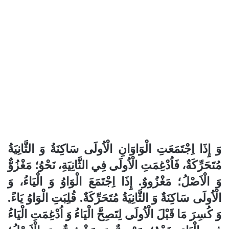
وَ إِذَا اِجْتَمَعَتِ الْوَاوَانِ الْاُولَى سَاكِنَةُ وَ الثَّانِيَةُ
مُتَحَرِّكَةٌ، فَاُدْغِمَتِ الْاُولَى فِي الثَّانِيَةِ، نَحْوُ؛ مَغْزُوٌّ
وَ الْاَصْلُ؛ مَغْزُووٌ. إِذَا اِجْتَمَعَ الْوَاوُ وَ الْيَاءُ، وَ
الْاُولَى سَاكِنَةٌ وَ الثَّانِيَةُ مُتَحَرِّكَةٌ. قُلِبَتِ الْوَاوُ يَاءً.
وَ كُسِرَ مَا قَبْلَ الْاُولَى لِتَصِحَّ الْيَاءُ وَ اُدْغِمَتِ الْيَاءُ