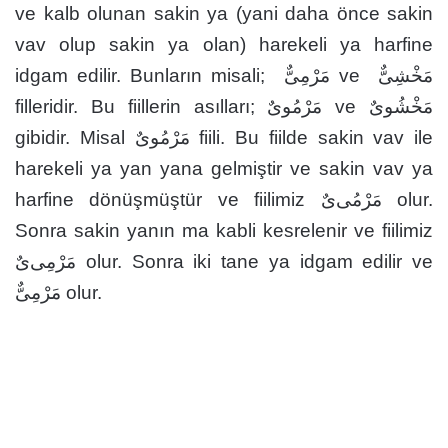
ve kalb olunan sakin ya (yani daha önce sakin
vav olup sakin ya olan) harekeli ya harfine
idgam edilir. Bunların misali; مَرْمِىٌّ ve مَخْشِىٌّ
filleridir. Bu fiillerin asılları; مَرْمُوىٌ ve مَخْشُوىٌ
gibidir. Misal مَرْمُوىٌ fiili. Bu fiilde sakin vav ile
harekeli ya yan yana gelmiştir ve sakin vav ya
harfine dönüşmüştür ve fiilimiz مَرْمُى‌ىٌ olur.
Sonra sakin yanın ma kabli kesrelenir ve fiilimiz
مَرْمِى‌ىٌ olur. Sonra iki tane ya idgam edilir ve
مَرْمِىٌّ olur.