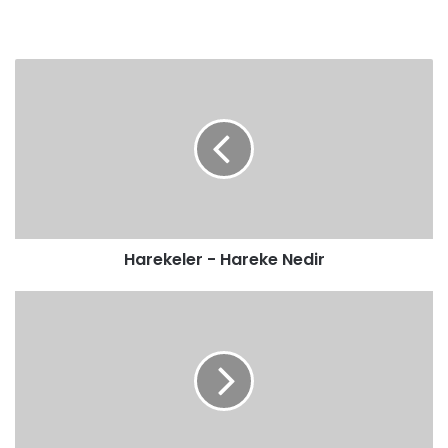
Harekeler
-
Hareke
Nedir
Harekeler - Hareke Nedir
ESRE
KESRA
NEDİR
NASIL
OKUNUR
?