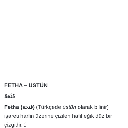
FETHA – ÜSTÜN
فَتْحَةٌ
Fetha (فتحة‎‎)
(Türkçede
üstün
olarak bilinir)
işareti harfin üzerine çizilen hafif eğik düz bir
çizgidir. ـَ