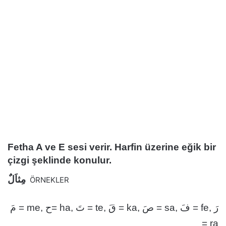
Fetha A ve E sesi verir. Harfin üzerine eğik bir
çizgi şeklinde konulur.
مِثاَلٌ
ÖRNEKLER
مَ = me, ح= ha, تَ = te, قَ = ka, صَ = sa, فَ = fe, رَ
= ra