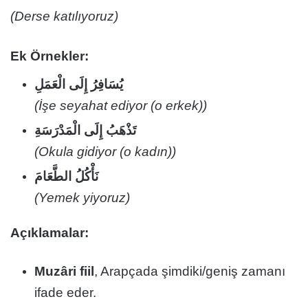
(Derse katılıyoruz)
Ek Örnekler:
يُسَافِرُ إِلَى الْعَمَلِ
(İşe seyahat ediyor (o erkek))
تَذْهَبُ إِلَى الْمَدْرَسَةِ
(Okula gidiyor (o kadın))
نَأْكُلُ الطَّعَامَ
(Yemek yiyoruz)
Açıklamalar:
Muzâri fiil
, Arapçada şimdiki/geniş zamanı
ifade eder.