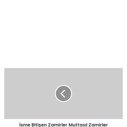
İsme
Bitişen
Zamirler
Muttasıl
Zamirler
İsme Bitişen Zamirler Muttasıl Zamirler