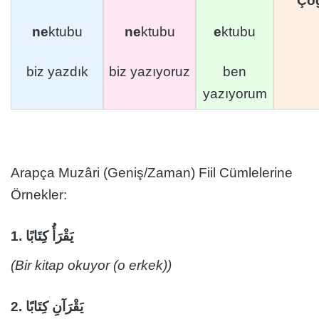
Çoğ
ne
ktubu
ne
ktubu
e
ktubu
biz yazdık
biz yazıyoruz
ben
yazıyorum
Arapça Muzâri (Geniş/Zaman) Fiil Cümlelerine
Örnekler:
1.
يَقْرَأُ كِتَابًا
(Bir kitap okuyor (o erkek))
2.
يَقْرَآنِ كِتَابًا