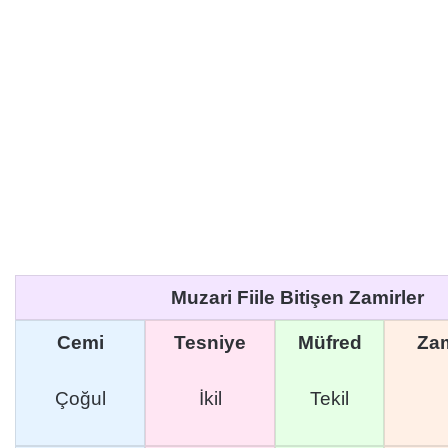
Muzari Fiile Bitişen Zamirler
Cemi
Tesniye
Müfred
Zam
Çoğul
İkil
Tekil