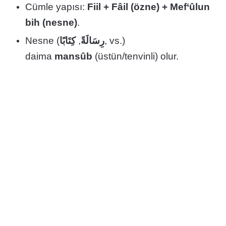
Cümle yapısı:
Fiil + Fâil (özne) + Mef‘ûlun
bih (nesne)
.
Nesne (
كِتَابًا
,
رِسَالَةً
, vs.)
daima
mansûb
(üstün/tenvinli) olur.