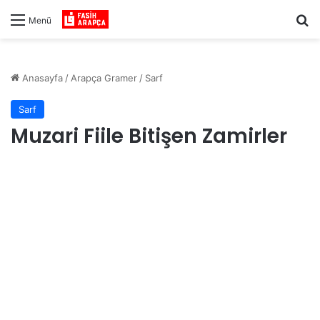
Ar
Menü
Anasayfa
/
Arapça Gramer
/
Sarf
Sarf
Muzari Fiile Bitişen Zamirler