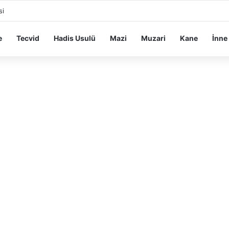
si
e
Tecvid
Hadis Usulü
Mazi
Muzari
Kane
İnne