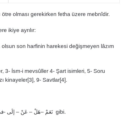
l olduğu için sonu ötre olması gerekirken fetha üzere mebnîdir.
e ikiye ayrılır:
 olsun son harfinin harekesi değişmeyen lâzım
er, 3- İsm-i mevsûller 4- Şart isimleri, 5- Soru
azı kinayeler[3], 9- Savtlar[4].
: Bütün mana harfleri: نَعَمْ –هَلْ – عَنْ – إلَى -فيِ- مِنْ gibi.