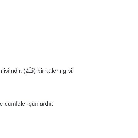
NEKRE İSİMLER: Belirsiz bir şeyi gösteren isimdir. (قَلَمٌ) bir kalem gibi.
e cümleler şunlardır: