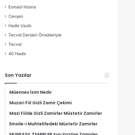
Esmaül Hüsna
Cevşen
Hadis Usulü
Tecvid Dersleri Örnekleriyle
Tecvid
40 Hadis
Son Yazılar
Müennes İsim Nedir
Muzari Fiil Gizli Zamir Çekimi
Mazi Fiilde Gizli Zamirler Müstetir Zamirler
Emsile-i Muhtelifedeki Müstetir Zamirler
MUNFASIL ZAMİRLER Ayrı Yazılan Zamirler