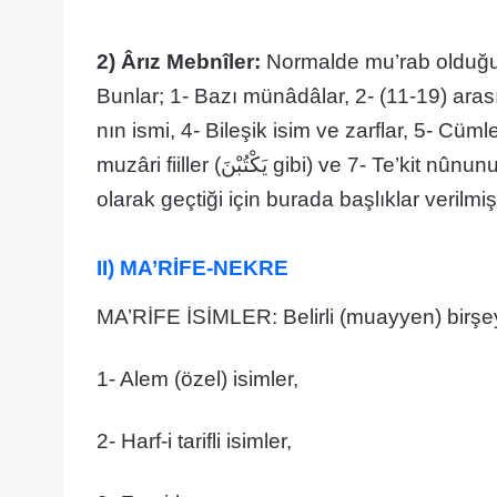
2) Ârız Mebnîler:
Normalde mu’rab olduğu h
Bunlar; 1- Bazı münâdâlar, 2- (11-19) arası s
nın ismi, 4- Bileşik isim ve zarflar, 5- Cüml
muzâri fiiller (يَكْتُبْنَ gibi) ve 7- Te’kit nûnunun birleştiği muzâri fiillerdir. Konular içinde ayrıntılı
olarak geçtiği için burada başlıklar verilmişt
II) MA’RİFE-NEKRE
MA’RİFE İSİMLER: Belirli (muayyen) birşeyi
1- Alem (özel) isimler,
2- Harf-i tarifli isimler,