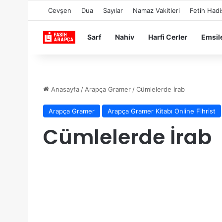
Cevşen
Dua
Sayılar
Namaz Vakitleri
Fetih Hadi
Sarf
Nahiv
Harfi Cerler
Emsil
Anasayfa
/
Arapça Gramer
/
Cümlelerde İrab
Arapça Gramer
Arapça Gramer Kitabı Online Fihrist
Cümlelerde İrab