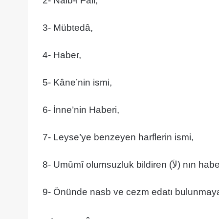
2- Nâib-i Fâil,
3- Mübtedâ,
4- Haber,
5- Kâne’nin ismi,
6- İnne’nin Haberi,
7- Leyse’ye benzeyen harflerin ismi,
8- Umûmî olumsuzluk bildiren (لاَ) nın
9- Önünde nasb ve cezm edatı bulunmayan 