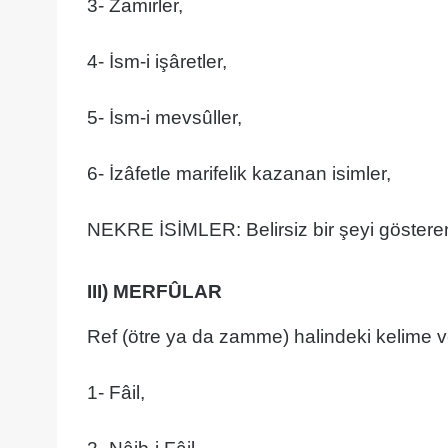
3- Zamirler,
4- İsm-i işâretler,
5- İsm-i mevsûller,
6- İzâfetle marifelik kazanan isimler,
III) MERFÛLAR
Ref (ötre ya da zamme) halindeki kelime v
1- Fâil,