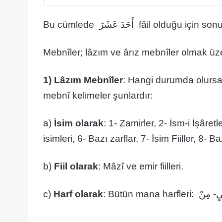
Bu cümlede أَحَدَ عَشَرَ fâi
Mebnîler; lâzım ve ârız mebnîler olmak üzer
1) Lâzım Mebnîler
: Hangi durumda olursa
mebnî kelimeler şunlardır:
a)
İsim olarak
: 1- Zamirler, 2- İsm-i İşâretl
isimleri, 6- Bazı zarflar, 7- İsim Fiiller, 8- B
b)
Fiil olarak
: Mâzî ve emir fiilleri.
c)
Harf olarak