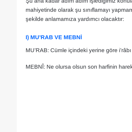
Şu ana kadar adım adım işlediğimiz konular
mahiyetinde olarak şu sınıflamayı yapmamı
şekilde anlamamıza yardımcı olacaktır:
I) MU’RAB VE MEBNİ
MU’RAB: Cümle içindeki yerine göre i’râbı 
MEBNÎ: Ne olursa olsun son harfinin hare