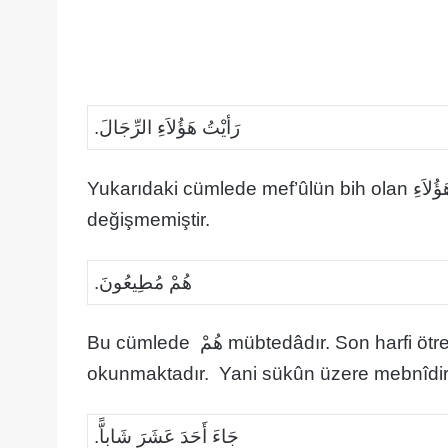
رَأيْتُ هَؤُلاَءِ الرِّجَالَ.
Yukarıdaki cümlede mef’ûlün bih olan هَؤُلاَءِ nin sonu üstün olması gerekirken harekesi
değişmemiştir.
هُمْ مُطِيعُونَ.
Bu cümlede هُمْ mübtedâdır. Son harfi ötre okunması gerekirken sakin (cezimli)
okunmaktadır. Yani sükûn üzere mebnîdir
جَاءَ أَحَدَ عَشَرَ شَاباًّ.