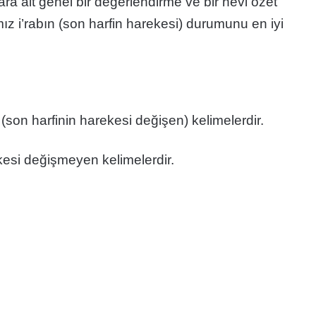
a ait genel bir değerlendirme ve bir nevi özet
z i’rabın (son harfin harekesi) durumunu en iyi
(son harfinin harekesi değişen) kelimelerdir.
kesi değişmeyen kelimelerdir.