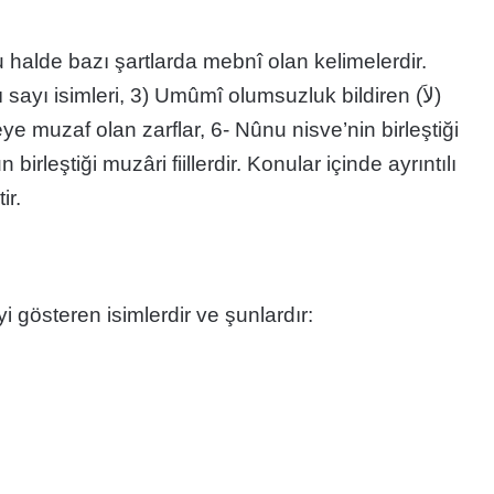
alde bazı şartlarda mebnî olan kelimelerdir.
ayı isimleri, 3) Umûmî olumsuzluk bildiren (لاَ)
eye muzaf olan zarflar, 6- Nûnu nisve’nin birleştiği
ir.
 gösteren isimlerdir ve şunlardır: