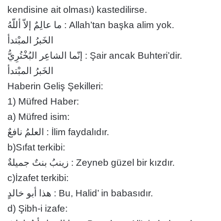
kendisine ait olması) kastedilirse.
ما عالِمٌ إلاّ أللّهُ : Allah’tan başka alim yok.
الخَبرُ المبْتدأ
إنّما الشاعِر البُخْتُرِيُّ : Şair ancak Buhteri’dir.
الخَبرُ المبْتدأ
Haberin Geliş Şekilleri:
1) Müfred Haber:
a) Müfred isim:
العلمُ نافعٌ : İlim faydalıdır.
b)Sıfat terkibi:
زينبُ بنتٌ جميلةٌ : Zeyneb güzel bir kızdır.
c)İzafet terkibi:
هذا أبو خالدٍ : Bu, Halid’ in babasıdır.
d) Şibh-i izafe: