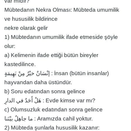
var mıdır?
Mübtedanın Nekra Olması: Mübteda umumilik
ve hususilik bildirince
nekre olarak gelir
1) Mübtedanın umumilik ifade etmeside şöyle
olur:
a) Kelimenin ifade ettiği bütün bireyler
kastedilince.
إنْسَانٌ خيْرٌ مِنْ بَهِيمَةٍ : İnsan (bütün insanlar)
hayvandan daha üstündür.
b) Soru edatından sonra gelince
هَلْ أَحَدٌ في الدارِ : Evde kimse var mı?
c) Olumsuzluk edatından sonra gelince
ما جاهِلٌ بيْنَنا : Aramızda cahil yoktur.
2) Mübteda şunlarla hususilik kazanır: