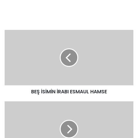
BEŞ
İSİMİN
İRABI
ESMAUL
HAMSE
BEŞ İSİMİN İRABI ESMAUL HAMSE
NAİBİ
FAİL