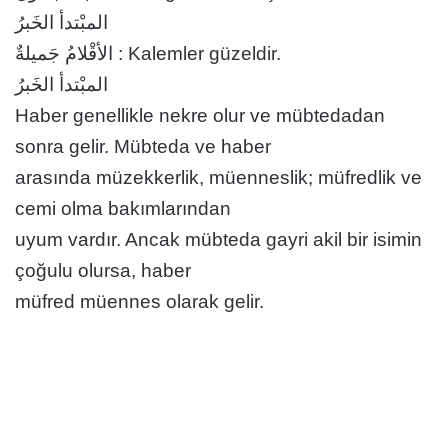
المبْتدأ الخَبرُ
الأقْلامُ جَميلةٌ : Kalemler güzeldir.
المبْتدأ الخَبرُ
Haber genellikle nekre olur ve mübtedadan
sonra gelir. Mübteda ve haber
arasında müzekkerlik, müenneslik; müfredlik ve
cemi olma bakımlarından
uyum vardır. Ancak mübteda gayri akil bir isimin
çoğulu olursa, haber
müfred müennes olarak gelir.