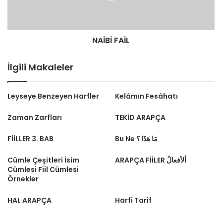
NAİBİ FAİL
İlgili Makaleler
Leyseye Benzeyen Harfler
Kelâmın Fesâhatı
Zaman Zarfları
TEKİD ARAPÇA
FİİLLER 3. BAB
Bu Ne مَا هَذَا ؟
Cümle Çeşitleri İsim
ARAPÇA FİİLER ألأفعالُ
Cümlesi Fiil Cümlesi
Örnekler
HAL ARAPÇA
Harfi Tarif