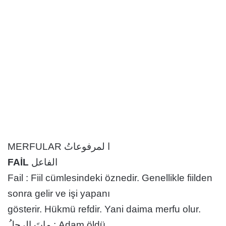
MERFULAR ا لمرفوعاتُ
FAİL
الفاعل
Fail : Fiil cümlesindeki öznedir. Genellikle fiilden
sonra gelir ve işi yapanı
gösterir. Hükmü refdir. Yani daima merfu olur.
ماتَ الرجلُ : Adam öldü.