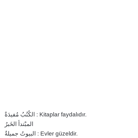
الكُتُبُ مُفيدَةٌ : Kitaplar faydalıdır.
المبْتدأ الخَبرُ
البيوتُ جميلةٌ : Evler güzeldir.