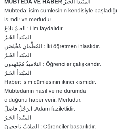
MÜBTEDA VE HABER
المبْتدأ الخَبرُ
Mübteda; isim cümlesinin kendisiyle başladığı
isimdir ve merfudur.
العلمُ نافِعٌ : İlim faydalıdır.
المبْتدأ الخَبرُ
المُعلِّمانِ مُخْلِصَنِ : İki öğretmen ihlaslıdır.
المبْتدأ الخَبرُ
التلاميذُ مُجْتَهِدون : Öğrenciler çalışkandır.
المبْتدأ الخَبرُ
Haber; isim cümlesinin ikinci kısmıdır.
Mübtedanın nasıl ve ne durumda
olduğunu haber verir. Merfudur.
الرَجُلُ فاضلٌ :Adam faziletlidir.
المبْتدأ الخَبرُ
الطلابُ ناجحونَ : Öğrenciler başarılıdır.