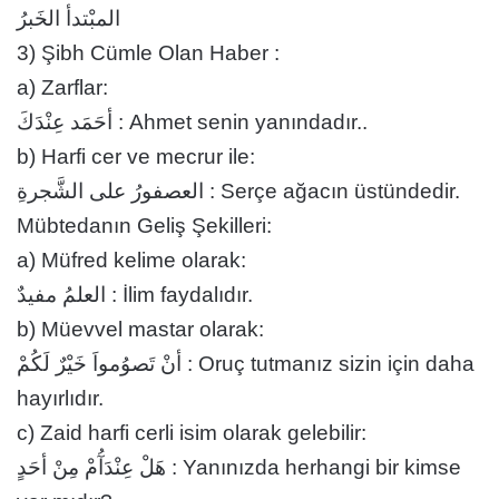
المبْتدأ الخَبرُ
3) Şibh Cümle Olan Haber :
a) Zarflar:
أحَمَد عِنْدَكَ : Ahmet senin yanındadır..
b) Harfi cer ve mecrur ile:
العصفورُ على الشَّجرةِ : Serçe ağacın üstündedir.
Mübtedanın Geliş Şekilleri:
a) Müfred kelime olarak:
العلمُ مفيدٌ : İlim faydalıdır.
b) Müevvel mastar olarak:
أنْ تَصوُمواَ خَيْرٌ لَكُمْ : Oruç tutmanız sizin için daha
hayırlıdır.
c) Zaid harfi cerli isim olarak gelebilir:
هَلْ عِنْدَآُمْ مِنْ أحَدٍ : Yanınızda herhangi bir kimse