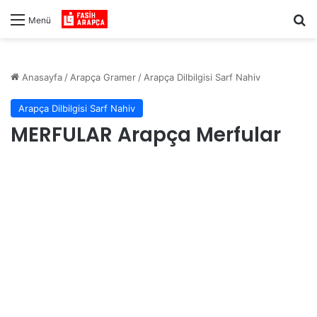
Ar
Menü
Anasayfa
/
Arapça Gramer
/
Arapça Dilbilgisi Sarf Nahiv
Arapça Dilbilgisi Sarf Nahiv
MERFULAR Arapça Merfular