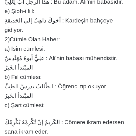
هذا الرجل أبٌ لِعَلِيّ : Bu adam, Ali’nin babasıdır.
e) Şibh-i fiil:
أخوكَ ذاهِبٌ إلي الحَديقةِ : Kardeşin bahçeye
gidiyor.
2)Cümle Olan Haber:
a) İsim cümlesi:
علِيٌّ أبوهُ مُهَنْدِسٌ : Ali’nin babası mühendistir.
المبْتدأ الخَبرُ
b) Fiil cümlesi:
الطّالبُ يدرسُ الطِبَّ : Öğrenci tıp okuyor.
المبْتدأ الخَبرُ
c) Şart cümlesi:
الكَريمُ إنْ تُكْرِمْهُ يُكْرِمْكَ : Cömere ikram edersen
sana ikram eder.