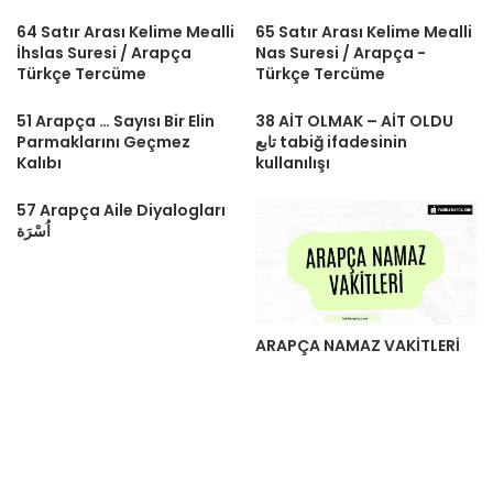
64 Satır Arası Kelime Mealli
65 Satır Arası Kelime Mealli
İhslas Suresi / Arapça
Nas Suresi / Arapça -
Türkçe Tercüme
Türkçe Tercüme
51 Arapça … Sayısı Bir Elin
38 AİT OLMAK – AİT OLDU
Parmaklarını Geçmez
تابع tabiğ ifadesinin
Kalıbı
kullanılışı
57 Arapça Aile Diyalogları
اُسْرَة
ARAPÇA NAMAZ VAKİTLERİ