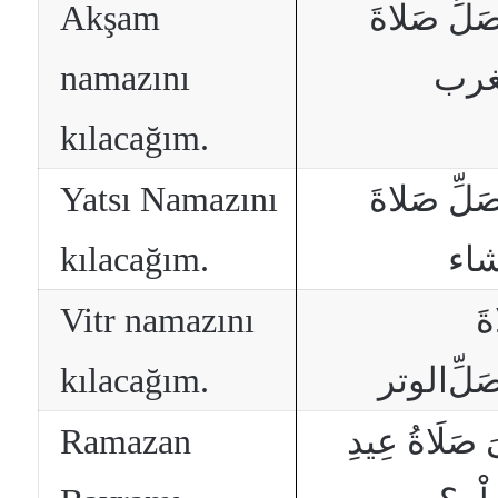
Akşam
َلِّ صَلاةَ
namazını
غرب
kılacağım.
Yatsı Namazını
َلِّ صَلاةَ
kılacağım.
شاء
Vitr namazını
َ
kılacağım.
الوتر
َلِّ
Ramazan
َ صَلَاةُ عِيدِ