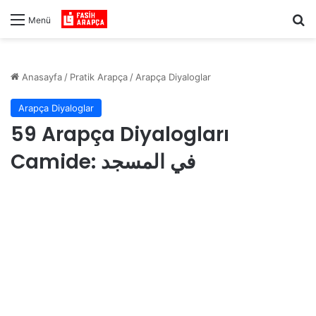
Ar
Menü
Anasayfa
/
Pratik Arapça
/
Arapça Diyaloglar
Arapça Diyaloglar
59 Arapça Diyalogları
Camide: في المسجد