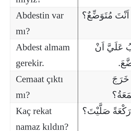
Abdestin var
اَنْتَ مُتَوَضِّعٌ؟
mı?
Abdest almam
ُ عَلَيَّ اَنْ
gerekir.
َضَّعَ
Cemaat çıktı
خَرَجَ
mı?
مَعَةُ؟
Kaç rekat
رَكْعَةً صَلَّيْتَ؟
namaz kıldın?