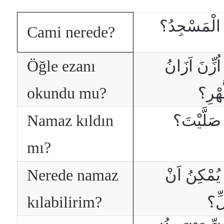
َ الْمَسْجِدُ؟
Cami nerede?
Öğle ezanı
ُزِّنَ اَزَانُ
okundu mu?
هْرِ؟
Namaz kıldın
صَلَّيْتَ؟
mı?
Nerede namaz
 يُمْكِنُ اَنْ
kılabilirim?
ِّ؟