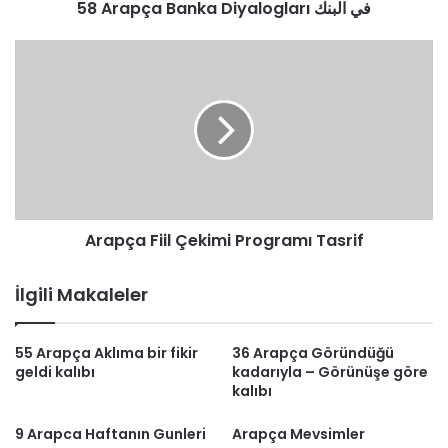
58 Arapça Banka Diyalogları في البنك
Arapça
Fiil
Çekimi
Programı
Tasrif
Arapça Fiil Çekimi Programı Tasrif
İlgili Makaleler
55 Arapça Aklıma bir fikir
36 Arapça Göründüğü
geldi kalıbı
kadarıyla – Görünüşe göre
kalıbı
9 Arapca Haftanın Gunleri
Arapça Mevsimler