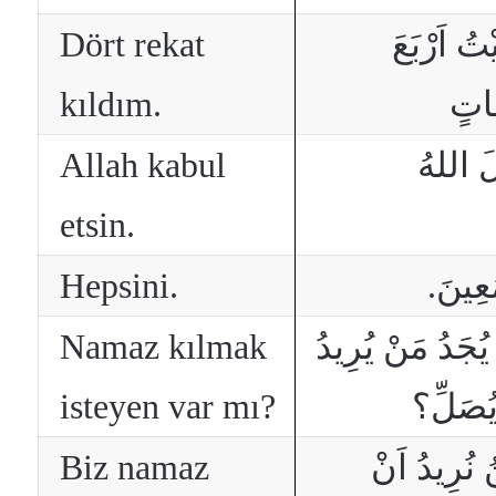
Dört rekat
ْتُ اَرْبَعَ
kıldım.
َاتٍ
Allah kabul
َلَ اللهُ
etsin.
Hepsini.
مَعِينَ
Namaz kılmak
ُجَدُ مَنْ يُرِيدُ
isteyen var mı?
يُصَلِّ؟
Biz namaz
 نُرِيدُ اَنْ