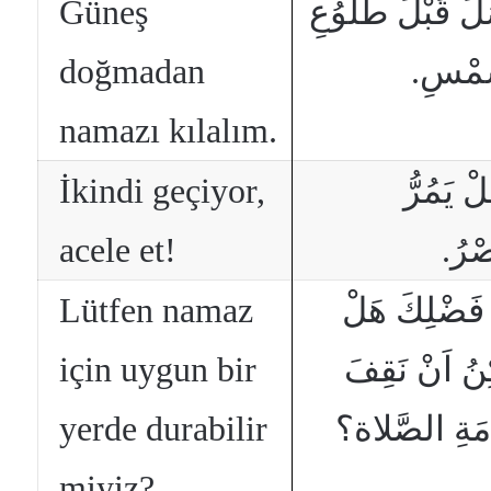
Güneş
َلِّ قَبْلَ طُلوُعِ
doğmadan
َّمْسِ
namazı kılalım.
İkindi geçiyor,
ِلْ يَمُرُّ
acele et!
َصْرُ
Lütfen namaz
فَضْلِكَ هَلْ
için uygun bir
ِنُ اَنْ نَقِفَ
yerde durabilir
َامَةِ الصَّلاة؟
miyiz?