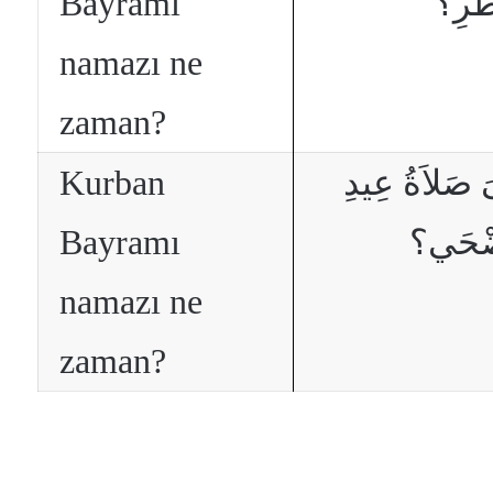
Bayramı
طْرِ؟
namazı ne
zaman?
Kurban
َ صَلاَةُ عِيدِ
Bayramı
َضْحَي؟
namazı ne
zaman?