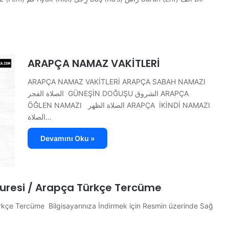
ARAPÇA NAMAZ VAKİTLERİ
ARAPÇA NAMAZ VAKİTLERİ ARAPÇA SABAH NAMAZI
الصلاة الفجر GÜNEŞİN DOĞUŞU الشروق ARAPÇA
ÖĞLEN NAMAZI الصلاة الظهر ARAPÇA İKİNDİ NAMAZI
الصلاة…
Devamını Oku »
 Suresi / Arapça Türkçe Tercüme
ürkçe Tercüme Bilgisayarınıza İndirmek için Resmin üzerinde Sağ