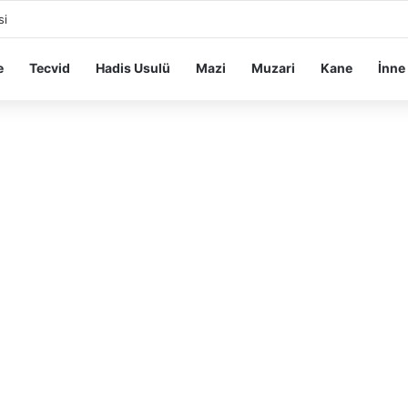
si
e
Tecvid
Hadis Usulü
Mazi
Muzari
Kane
İnne