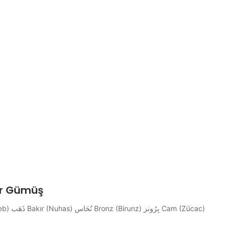
ir Gümüş
(Zücac)