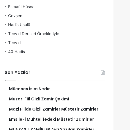
Esmaül Hüsna
Cevşen
Hadis Usulü
Tecvid Dersleri Örnekleriyle
Tecvid
40 Hadis
Son Yazılar
Müennes İsim Nedir
Muzari Fiil Gizli Zamir Çekimi
Mazi Fiilde Gizli Zamirler Müstetir Zamirler
Emsile-i Muhtelifedeki Müstetir Zamirler
MUNFASIL ZAMİRLER Ayrı Yazılan Zamirler