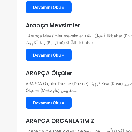
Devamını Oku »
Arapça Mevsimler
Arapça Mevsimler mevsimler فُصُولُ السَّنَةِ İlkbahar (Er-rabİu) الرَّبِيعُ Yaz (Es-sayfu) الصَّيْفُ Sonbahar, güz (El-harİfu)
الْخَرِيفُ Kış (Eş-şitaü) الشِّتَاءُ İlkbahar…
Devamını Oku »
ARAPÇA Ölçüler
ARAPÇA Ölçüler Düzine (Düzine) دُوزِينَة Kısa (Kasır) قَصِير Kilo (kİlR) كِيلُو Kilogram (El-kİlRgıram) الْكِيلُوغِرَامْ Metre (mitr) مِتْر
Ölçüler (Mekayİs) مَقَايِيس…
Devamını Oku »
ARAPÇA ORGANLARIMIZ
ARAPÇA ORGANLARIMIZ ORGANLAR أعْضَاءُ الْجِسْمِ Ağız (Fem) فَم Ayak (Ricl) رِجْل Baş (Ra’s) رَأْس Burun (Enf) أنْف Dil