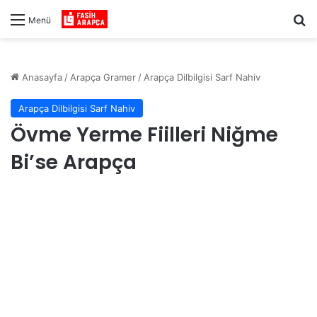
Ar
Menü
Anasayfa
/
Arapça Gramer
/
Arapça Dilbilgisi Sarf Nahiv
Arapça Dilbilgisi Sarf Nahiv
Övme Yerme Fiilleri Niğme
Bi’se Arapça