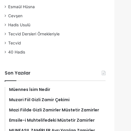
Esmaül Hüsna
Cevşen
Hadis Usulü
Tecvid Dersleri Örnekleriyle
Tecvid
40 Hadis
Son Yazılar
Müennes İsim Nedir
Muzari Fiil Gizli Zamir Çekimi
Mazi Fiilde Gizli Zamirler Müstetir Zamirler
Emsile-i Muhtelifedeki Müstetir Zamirler
MUNFASIL ZAMİRLER Ayrı Yazılan Zamirler