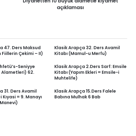
Diyanetten 10 büyük alametle kıyamet
açıklaması
ça 47. Ders Maksud
Klasik Arapça 32. Ders Avamil
Fiillerin Çekimi – II)
Kitabı (Mamul-u Merfu)
uhfetü’s-Seniyye
Klasik Arapça 2.Ders Sarf: Emsile
n Alametleri) 62.
Kitabı (Yapım Ekleri = Emsile-i
Muhtelife)
a 31. Ders Avamil
Klasik Arapça 15.Ders Falele
i Kıyasi = 9. Manayı
Babına Mulhak 6 Bab
i Manevi)