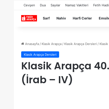
Cevşen
Dua
Sayılar
Namaz Vakitleri
Fetih Hadi
Sarf
Nahiv
Harfi Cerler
Emsil
Anasayfa
/
Klasik Arapça
/
Klasik Arapça Dersleri
/
Klasik
Klasik Arapça Dersleri
Klasik Arapça 40.
(İrab – IV)