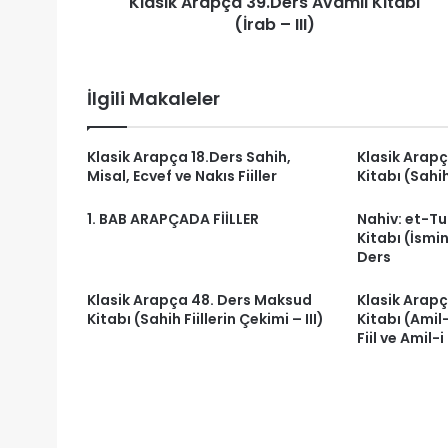
Klasik Arapça 39.Ders Avamil Kitabı
(İrab – III)
İlgili Makaleler
Klasik Arapça 18.Ders Sahih,
Klasik Arap
Misal, Ecvef ve Nakıs Fiiller
Kitabı (Sahih 
1. BAB ARAPÇADA FİİLLER
Nahiv: et-T
Kitabı (İsmi
Ders
Klasik Arapça 48. Ders Maksud
Klasik Arapç
Kitabı (Sahih Fiillerin Çekimi – III)
Kitabı (Amil-
Fiil ve Amil-