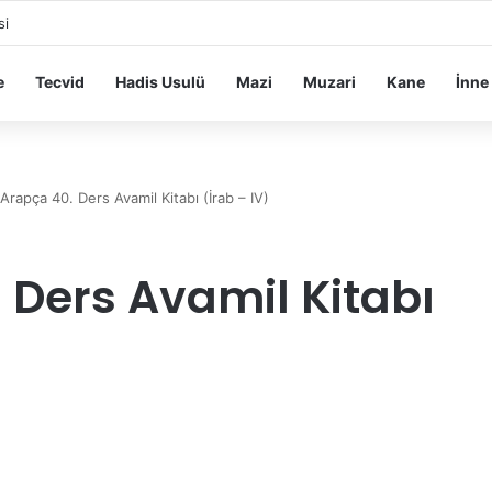
si
e
Tecvid
Hadis Usulü
Mazi
Muzari
Kane
İnne
 Arapça 40. Ders Avamil Kitabı (İrab – IV)
 Ders Avamil Kitabı