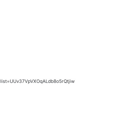
&list=UUv37VpVXOqALdb8o5rQtjiw