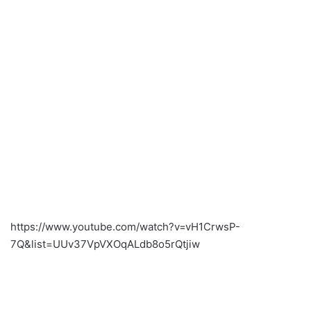
https://www.youtube.com/watch?v=vH1CrwsP-
7Q&list=UUv37VpVXOqALdb8o5rQtjiw