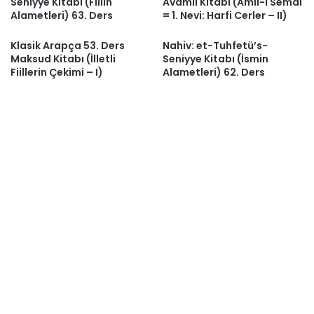
Seniyye Kitabı (Fiilin
Avamil Kitabı (Amil-i Semai
Alametleri) 63. Ders
= 1. Nevi: Harfi Cerler – II)
Klasik Arapça 53. Ders
Nahiv: et-Tuhfetü’s-
Maksud Kitabı (İlletli
Seniyye Kitabı (İsmin
Fiillerin Çekimi – I)
Alametleri) 62. Ders