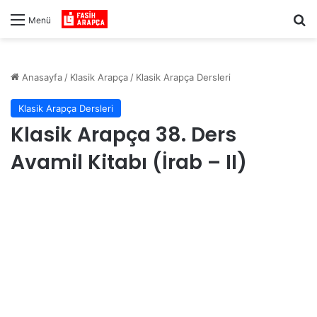
Ar
Menü
Anasayfa
/
Klasik Arapça
/
Klasik Arapça Dersleri
Klasik Arapça Dersleri
Klasik Arapça 38. Ders
Avamil Kitabı (İrab – II)