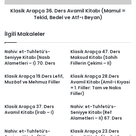
Tekid,
Klasik Arapça 36. Ders Avamil Kitabı (Mamul =
Bedel
ve
Tekid, Bedel ve Atf-ı Beyan)
Atf-
ı
İlgili Makaleler
Beyan)
Nahiv: et-Tuhfetü’s-
Klasik Arapça 47. Ders
Seniyye Kitabı (Nasb
Maksud Kitabı (Sahih
Alametleri – I) 70. Ders
Fiillerin Çekimi – II)
Klasik Arapça 19.Ders Lefif,
Klasik Arapça 28.Ders
Muzâaf ve Mehmuz Fiiller
Avamil Kitabı (Amil-i Kıyasi
= 1. Fiiller: Tam ve Nakıs
Fiiller)
Klasik Arapça 37. Ders
Nahiv: et-Tuhfetü’s-
Avamil Kitabı (İrab – I)
Seniyye Kitabı (Ref
Alametleri – II) 67. Ders
Nahiv: et-Tuhfetü’s-
Klasik Arapça 23.Ders