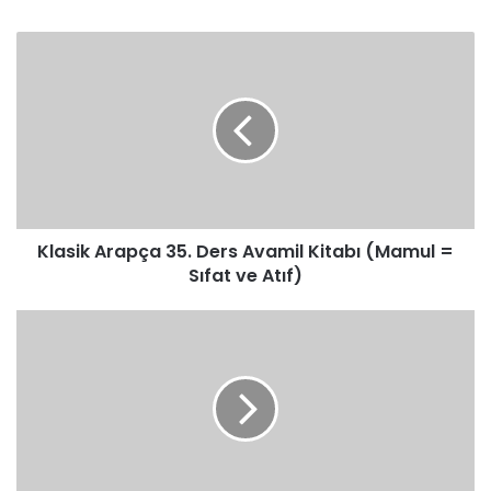
Klasik
Arapça
35.
Ders
Avamil
Kitabı
(Mamul
=
Sıfat
Klasik Arapça 35. Ders Avamil Kitabı (Mamul =
ve
Atıf)
Sıfat ve Atıf)
Klasik
Arapça
36.
Ders
Avamil
Kitabı
(Mamul
=