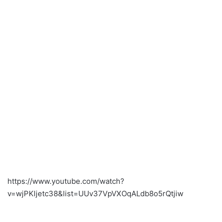
https://www.youtube.com/watch?
v=wjPKljetc38&list=UUv37VpVXOqALdb8o5rQtjiw