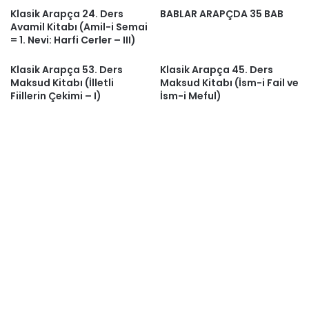
Klasik Arapça 24. Ders
BABLAR ARAPÇDA 35 BAB
Avamil Kitabı (Amil-i Semai
= 1. Nevi: Harfi Cerler – III)
Klasik Arapça 53. Ders
Klasik Arapça 45. Ders
Maksud Kitabı (İlletli
Maksud Kitabı (İsm-i Fail ve
Fiillerin Çekimi – I)
İsm-i Meful)