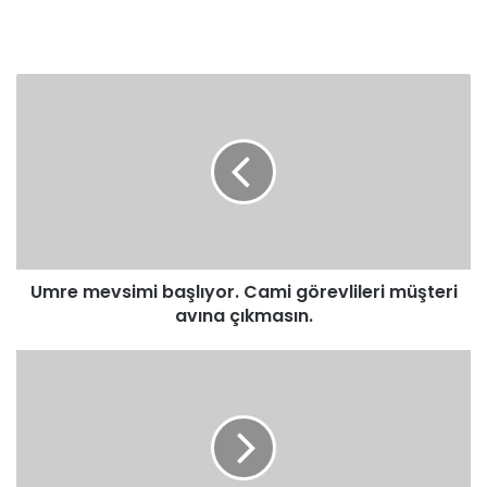
Umre
mevsimi
başlıyor.
Cami
görevlileri
müşteri
avına
çıkmasın.
Umre mevsimi başlıyor. Cami görevlileri müşteri
avına çıkmasın.
Klasik
Arapça
42.
Ders
Maksud
Kitabı