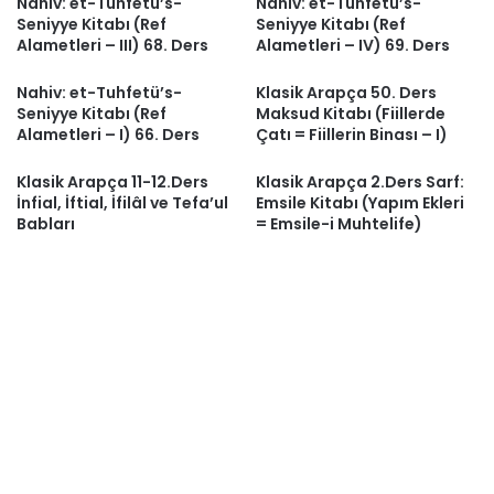
Nahiv: et-Tuhfetü’s-
Nahiv: et-Tuhfetü’s-
Seniyye Kitabı (Ref
Seniyye Kitabı (Ref
Alametleri – III) 68. Ders
Alametleri – IV) 69. Ders
Nahiv: et-Tuhfetü’s-
Klasik Arapça 50. Ders
Seniyye Kitabı (Ref
Maksud Kitabı (Fiillerde
Alametleri – I) 66. Ders
Çatı = Fiillerin Binası – I)
Klasik Arapça 11-12.Ders
Klasik Arapça 2.Ders Sarf:
İnfial, İftial, İfilâl ve Tefa’ul
Emsile Kitabı (Yapım Ekleri
Babları
= Emsile-i Muhtelife)