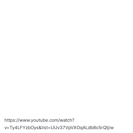
https://www.youtube.com/watch?
v=Ty4LFYzbOys&list=UUv37VpVXOqALdb8o5rQtjiw