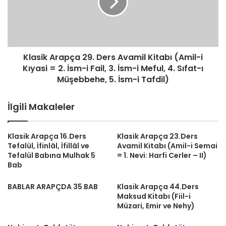
amiller)
Avamil
Kitabı
(Amil-
i
Kıyasi
Klasik Arapça 29. Ders Avamil Kitabı (Amil-i
=
2.
Kıyasi = 2. İsm-i Fail, 3. İsm-i Meful, 4. Sıfat-ı
İsm-
Müşebbehe, 5. İsm-i Tafdil)
i
Fail,
İlgili Makaleler
3.
İsm-
i
Klasik Arapça 16.Ders
Klasik Arapça 23.Ders
Meful,
Tefalül, İfinlâl, İfillâl ve
Avamil Kitabı (Amil-i Semai
4.
Tefalül Babına Mulhak 5
= 1. Nevi: Harfi Cerler – II)
Sıfat-
Bab
ı
Müşebbehe,
BABLAR ARAPÇDA 35 BAB
Klasik Arapça 44.Ders
5.
Maksud Kitabı (Fiil-i
İsm-
Müzari, Emir ve Nehy)
i
Tafdil)