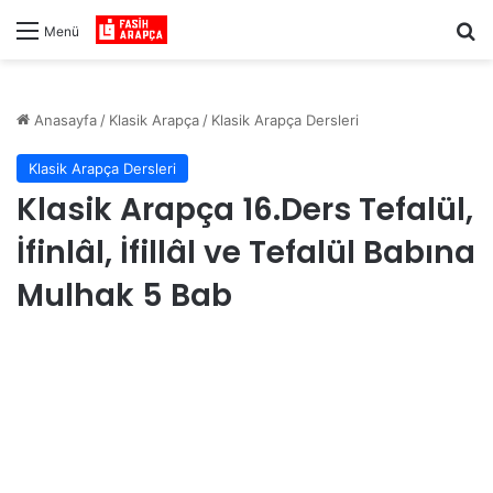
Ar
Menü
Anasayfa
/
Klasik Arapça
/
Klasik Arapça Dersleri
Klasik Arapça Dersleri
Klasik Arapça 16.Ders Tefalül,
İfinlâl, İfillâl ve Tefalül Babına
Mulhak 5 Bab