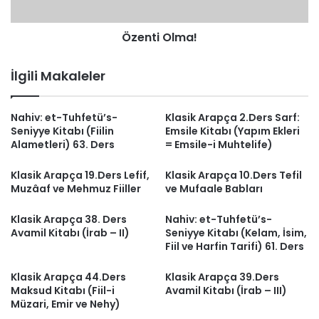
Özenti Olma!
İlgili Makaleler
Nahiv: et-Tuhfetü’s-
Klasik Arapça 2.Ders Sarf:
Seniyye Kitabı (Fiilin
Emsile Kitabı (Yapım Ekleri
Alametleri) 63. Ders
= Emsile-i Muhtelife)
Klasik Arapça 19.Ders Lefif,
Klasik Arapça 10.Ders Tefil
Muzâaf ve Mehmuz Fiiller
ve Mufaale Babları
Klasik Arapça 38. Ders
Nahiv: et-Tuhfetü’s-
Avamil Kitabı (İrab – II)
Seniyye Kitabı (Kelam, İsim,
Fiil ve Harfin Tarifi) 61. Ders
Klasik Arapça 44.Ders
Klasik Arapça 39.Ders
Maksud Kitabı (Fiil-i
Avamil Kitabı (İrab – III)
Müzari, Emir ve Nehy)