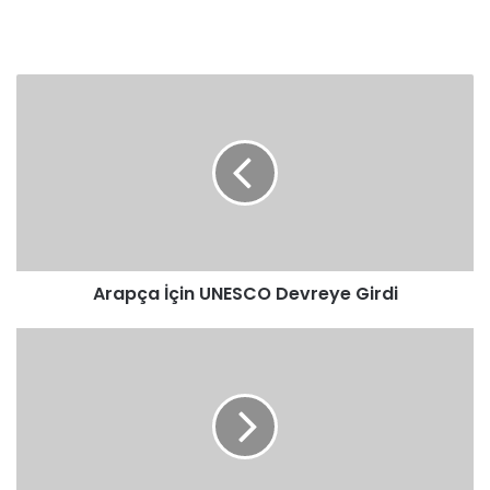
Arapça
İçin
UNESCO
Devreye
Girdi
Arapça İçin UNESCO Devreye Girdi
Özenti
Olma!