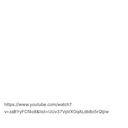
https://www.youtube.com/watch?
v=zaBYyFCf4o8&list=UUv37VpVXOqALdb8o5rQtjiw