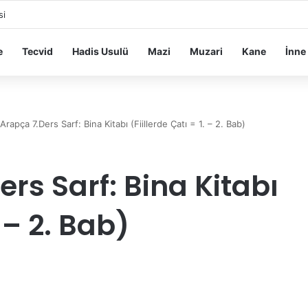
si
e
Tecvid
Hadis Usulü
Mazi
Muzari
Kane
İnne
 Arapça 7.Ders Sarf: Bina Kitabı (Fiillerde Çatı = 1. – 2. Bab)
ers Sarf: Bina Kitabı
. – 2. Bab)