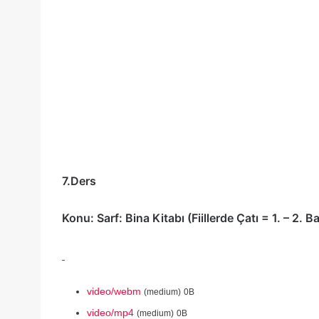
7.Ders
Konu: Sarf: Bina Kitabı (Fiillerde Çatı = 1. – 2. B
video/webm
(medium)
0B
video/mp4
(medium)
0B