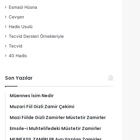
Esmaül Hüsna
Cevşen
Hadis Usulü
Tecvid Dersleri Örnekleriyle
Tecvid
40 Hadis
Son Yazılar
Müennes İsim Nedir
Muzari Fiil Gizli Zamir Çekimi
Mazi Fiilde Gizli Zamirler Müstetir Zamirler
Emsile-i Muhtelifedeki Müstetir Zamirler
MUNFASIL ZAMİRLER Ayrı Yazılan Zamirler