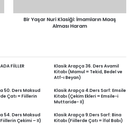
Haram
Bir Yaşar Nuri Klasiği: İmamların Maaş
Alması Haram
ADA FİİLLER
Klasik Arapça 36. Ders Avamil
Kitabı (Mamul = Tekid, Bedel ve
Atf-ı Beyan)
ça 50. Ders Maksud
Klasik Arapça 4.Ders Sarf: Emsile
rde Çatı = Fiillerin
Kitabı (Çekim Ekleri = Emsile-i
Muttaride- II)
ça 54. Ders Maksud
Klasik Arapça 9.Ders Sarf: Bina
 Fiillerin Çekimi – II)
Kitabı (Fiillerde Çatı = İfal Babı)