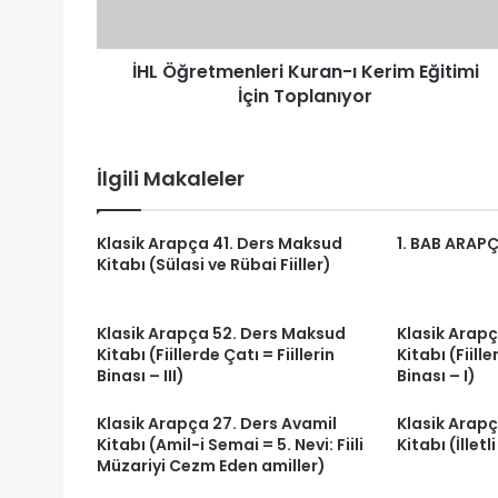
Toplanıyor
İHL Öğretmenleri Kuran-ı Kerim Eğitimi
İçin Toplanıyor
İlgili Makaleler
Klasik Arapça 41. Ders Maksud
1. BAB ARAPÇ
Kitabı (Sülasi ve Rübai Fiiller)
Klasik Arapça 52. Ders Maksud
Klasik Arap
Kitabı (Fiillerde Çatı = Fiillerin
Kitabı (Fiille
Binası – III)
Binası – I)
Klasik Arapça 27. Ders Avamil
Klasik Arap
Kitabı (Amil-i Semai = 5. Nevi: Fiili
Kitabı (İlletli
Müzariyi Cezm Eden amiller)