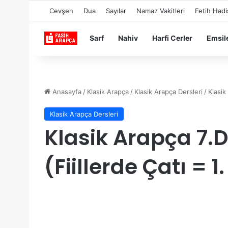
Cevşen
Dua
Sayılar
Namaz Vakitleri
Fetih Hadi
Sarf
Nahiv
Harfi Cerler
Emsil
Anasayfa
/
Klasik Arapça
/
Klasik Arapça Dersleri
/
Klasik
Klasik Arapça Dersleri
Klasik Arapça 7.D
(Fiillerde Çatı = 1