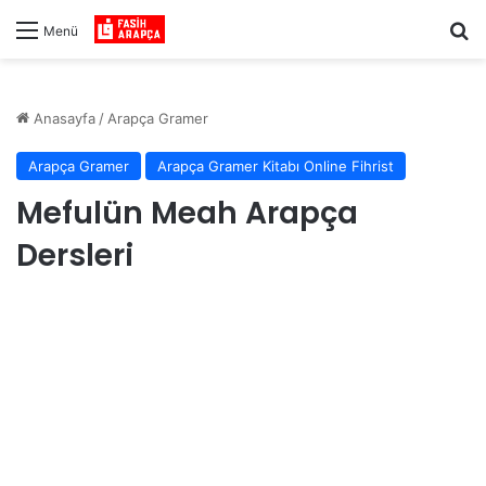
Ar
Menü
Anasayfa
/
Arapça Gramer
Arapça Gramer
Arapça Gramer Kitabı Online Fihrist
Mefulün Meah Arapça
Dersleri