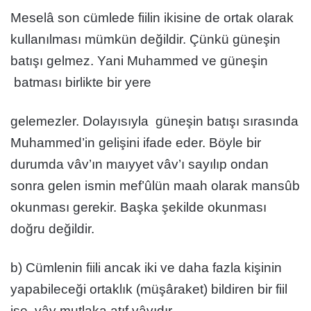
Meselâ son cümlede fiilin ikisine de ortak olarak
kullanılması mümkün değildir. Çünkü güneşin
batışı gelmez. Yani Muhammed ve güneşin
batması birlikte bir yere
gelemezler. Dolayısıyla güneşin batışı sırasında
Muhammed’in gelişini ifade eder. Böyle bir
durumda vâv’ın maıyyet vâv’ı sayılıp ondan
sonra gelen ismin mef’ûlün maah olarak mansûb
okunması gerekir. Başka şekilde okunması
doğru değildir.
b) Cümlenin fiili ancak iki ve daha fazla kişinin
yapabileceği ortaklık (müşâraket) bildiren bir fiil
ise, vâv mutlaka atıf vâvıdır.