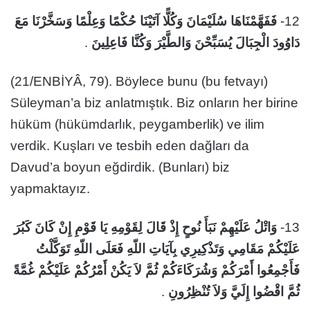
فَفَهَّمْنَاهَا سُلَيْمَانَ وَكُلًّا آتَيْنَا حُكْمًا وَعِلْمًا وَسَخَّرْنَا مَعَ
12-
.
دَاوُودَ الْجِبَالَ يُسَبِّحْنَ وَالطَّيْرَ وَكُنَّا فَاعِلِينَ
(21/ENBİYÂ, 79). Böylece bunu (bu fetvayı)
Süleyman’a biz anlatmıştık. Biz onların her birine
hüküm (hükümdarlık, peygamberlik) ve ilim
verdik. Kuşları ve tesbih eden dağları da
Davud’a boyun eğdirdik. (Bunları) biz
yapmaktayız.
وَاتْلُ عَلَيْهِمْ نَبَأَ نُوحٍ إِذْ قَالَ لِقَوْمِهِ يَا قَوْمِ إِنْ كَانَ كَبُرَ
13-
عَلَيْكُمْ مَقَامِي وَتَذْكِيرِي بِآيَاتِ اللّهِ فَعَلَى اللّهِ تَوَكَّلْتُ
فَأَجْمِعُوا أَمْرَكُمْ وَشُرَكَاءَكُمْ ثُمَّ لاَ يَكُنْ أَمْرُكُمْ عَلَيْكُمْ غُمَّةً
.
ثُمَّ اقْضُوا إِلَيَّ وَلاَ تُنْظِرُونِ