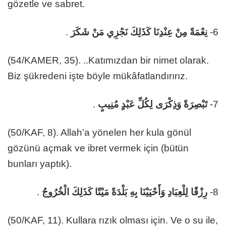
gözetle ve sabret.
.
نِعْمَةً مِنْ عِنْدِنَا كَذَلِكَ نَجْزِي مَنْ شَكَرَ
6-
(54/KAMER, 35). ..Katımızdan bir nimet olarak.
Biz şükredeni işte böyle mükâfatlandırırız.
.
تَبْصِرَةً وَذِكْرَى لِكُلِّ عَبْدٍ مُنِيبٍ
7-
(50/KAF, 8). Allah’a yönelen her kula gönül
gözünü açmak ve ibret vermek için (bütün
bunları yaptık).
.
رِزْقًا لِلْعِبَادِ وَأَحْيَيْنَا بِهِ بَلْدَةً مَيْتًا كَذَلِكَ الْخُرُوجُ
8-
(50/KAF, 11). Kullara rızık olması için. Ve o su ile,