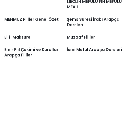
LİECLİH MEFULU FİH MEFULU
MEAH
MEHMUZ Fiiller Genel Özet
Şems Suresi İrabı Arapça
Dersleri
Elifi Maksure
Muzaaf Fiiller
Emir Fiil Çekimi ve Kuralları
İsmi Meful Arapça Dersleri
Arapça Fiiller