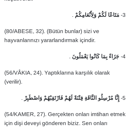
.
مَتَاعًا لَكُمْ وَلِأَنْعَامِكُمْ
3-
(80/ABESE, 32). (Bütün bunlar) sizi ve
hayvanlarınızı yararlandırmak içindir.
.
جَزَاءً بِمَا كَانُوا يَعْمَلُونَ
4-
(56/VÂKIA, 24). Yaptıklarına karşılık olarak
(verilir).
.
إِنَّا مُرْسِلُو النَّاقَةِ فِتْنَةً لَهُمْ فَارْتَقِبْهُمْ وَاصْطَبِرْ
5-
(54/KAMER, 27). Gerçekten onları imtihan etmek
için dişi deveyi gönderen biziz. Sen onları