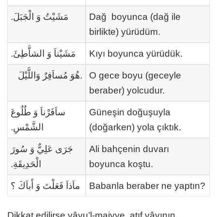
مَشَيْتُ وَ الْجَبَلَ.
Dağ boyunca (dağ ile
birlikte) yürüdüm.
مَشَيْناَ وَ الشاَّطِئَ.
Kıyı boyunca yürüdük.
هُوَ مُساَفِرٌ وَاللَّيْلَ.
O gece boyu (geceyle
beraber) yolcudur.
ساَفَرْناَ وَ طُلُوعَ
Güneşin doğuşuyla
الشَّمْسِ.
(doğarken) yola çıktık.
جَرَى عَلِيٌّ وَ سُورَ
Ali bahçenin duvarı
الْحَدِيقَةِ.
boyunca koştu.
ماَذاَ فَعَلْتَ وَ أَباَكَ ؟
Babanla beraber ne yaptın?
Dikkat edilirse vâvu’l-maiyye, atıf vâvının