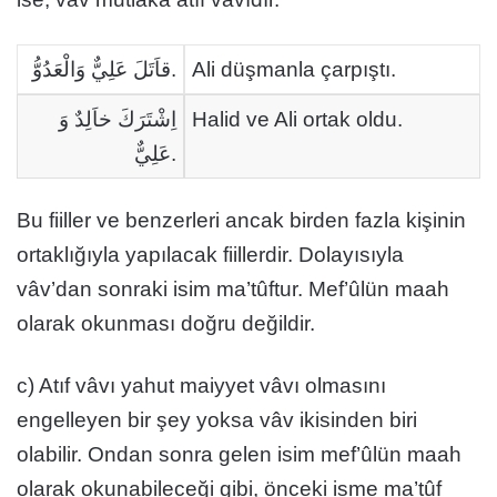
قاَتَلَ عَلِيٌّ وَالْعَدُوُّ.
Ali düşmanla çarpıştı.
اِشْتَرَكَ خاَلِدٌ وَ
Halid ve Ali ortak oldu.
عَلِيٌّ.
Bu fiiller ve benzerleri ancak birden fazla kişinin
ortaklığıyla yapılacak fiillerdir. Dolayısıyla
vâv’dan sonraki isim ma’tûftur. Mef’ûlün maah
olarak okunması doğru değildir.
c) Atıf vâvı yahut maiyyet vâvı olmasını
engelleyen bir şey yoksa vâv ikisinden biri
olabilir. Ondan sonra gelen isim mef’ûlün maah
olarak okunabileceği gibi, önceki isme ma’tûf