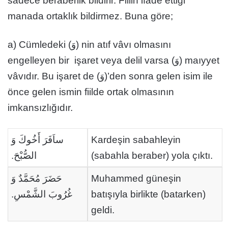
sadece beraberlik bildirir. Fiilin ifade ettiği
manada ortaklık bildirmez. Buna göre;
a) Cümledeki (وَ) nin atıf vâvı olmasını
engelleyen bir işaret veya delil varsa (وَ) maıyyet
vâvıdır. Bu işaret de (وَ)’den sonra gelen isim ile
önce gelen ismin fiilde ortak olmasının
imkansızlığıdır.
ساَفَرَ أَخُوكَ وَ
Kardeşin sabahleyin
الصُّبْحَ.
(sabahla beraber) yola çıktı.
حَضَرَ مُحَمَّدٌ وَ
Muhammed güneşin
غُرُوبَ الشَّمْسِ.
batışıyla birlikte (batarken)
geldi.