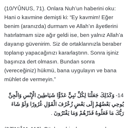
(10/YÛNUS, 71). Onlara Nuh’un haberini oku:
Hani o kavmine demişti ki: “Ey kavmim! Eğer
benim (aranızda) durmam ve Allah’ın âyetlerini
hatırlatmam size ağır geldi ise, ben yalnız Allah’a
dayanıp güvenirim. Siz de ortaklarınızla beraber
toplanıp yapacağınızı kararlaştırın. Sonra işiniz
başınıza dert olmasın. Bundan sonra
(vereceğiniz) hükmü, bana uygulayın ve bana
mühlet de vermeyin.”
وَكَذَلِكَ جَعَلْنَا لِكُلِّ نَبِيٍّ عَدُوًّا شَيَاطِينَ الْإِنْسِ وَالْجِنِّ
14-
يُوحِي بَعْضُهُمْ إِلَى بَعْضٍ زُخْرُفَ الْقَوْلِ غُرُورًا وَلَوْ شَاءَ
.
رَبُّكَ مَا فَعَلُوهُ فَذَرْهُمْ وَمَا يَفْتَرُونَ