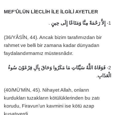
MEF’ÛLÜN LİECLİH İLE İLGİLİ AYETLER
.
إِلاَّ رَحْمَةً مِنَّا وَمَتَاعًا إِلَى حِينٍ
1-
(36/YÂSÎN, 44). Ancak bizim tarafımızdan bir
rahmet ve belli bir zamana kadar dünyadan
faydalandırmamız müstesnâdır.
فَوَقَاهُ اللَّهُ سَيِّئَاتِ مَا مَكَرُوا وَحَاقَ بِآلِ فِرْعَوْنَ سُوءُ
2-
.
الْعَذَابِ
(40/MÜ’MİN, 45). Nihayet Allah, onların
kurdukları tuzakların kötülüklerinden bu zatı
korudu, Firavun’un kavmini ise kötü azap
kuşatıverdi.