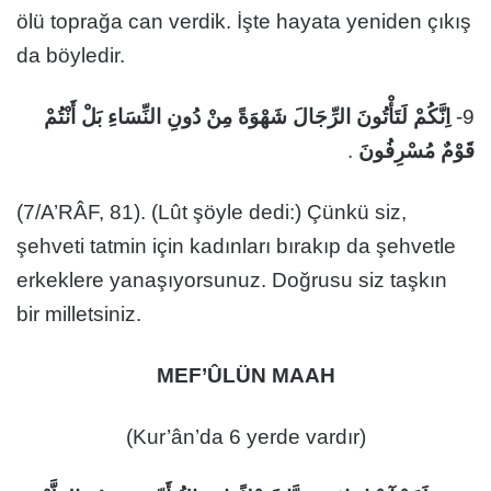
ölü toprağa can verdik. İşte hayata yeniden çıkış
da böyledir.
اِنَّكُمْ لَتَأْتُونَ الرِّجَالَ شَهْوَةً مِنْ دُونِ النِّسَاءِ بَلْ أَنْتُمْ
9-
.
قَوْمٌ مُسْرِفُونَ
(7/A’RÂF, 81). (Lût şöyle dedi:) Çünkü siz,
şehveti tatmin için kadınları bırakıp da şehvetle
erkeklere yanaşıyorsunuz. Doğrusu siz taşkın
bir milletsiniz.
MEF’ÛLÜN MAAH
(Kur’ân’da 6 yerde vardır)