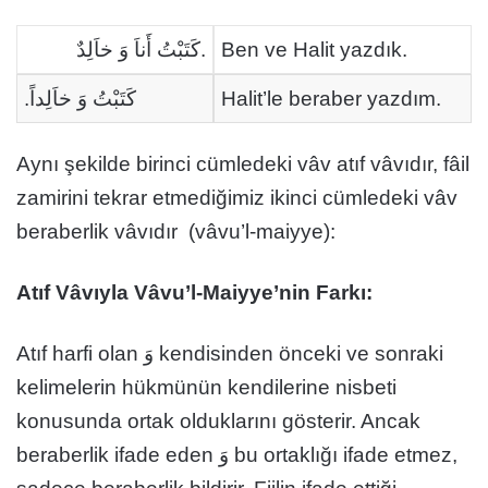
كَتَبْتُ أَناَ وَ خاَلِدٌ.
Ben ve Halit yazdık.
كَتَبْتُ وَ خاَلِداً.
Halit’le beraber yazdım.
Aynı şekilde birinci cümledeki vâv atıf vâvıdır, fâil
zamirini tekrar etmediğimiz ikinci cümledeki vâv
beraberlik vâvıdır (vâvu’l-maiyye):
Atıf Vâvıyla Vâvu’l-Maiyye’nin Farkı:
Atıf harfi olan وَ kendisinden önceki ve sonraki
kelimelerin hükmünün kendilerine nisbeti
konusunda ortak olduklarını gösterir. Ancak
beraberlik ifade eden وَ bu ortaklığı ifade etmez,