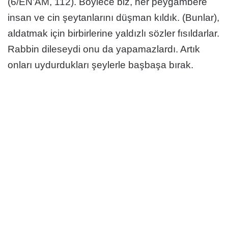
(6/EN’ÂM, 112). Böylece biz, her peygambere
insan ve cin şeytanlarını düşman kıldık. (Bunlar),
aldatmak için birbirlerine yaldızlı sözler fısıldarlar.
Rabbin dileseydi onu da yapamazlardı. Artık
onları uydurdukları şeylerle başbaşa bırak.