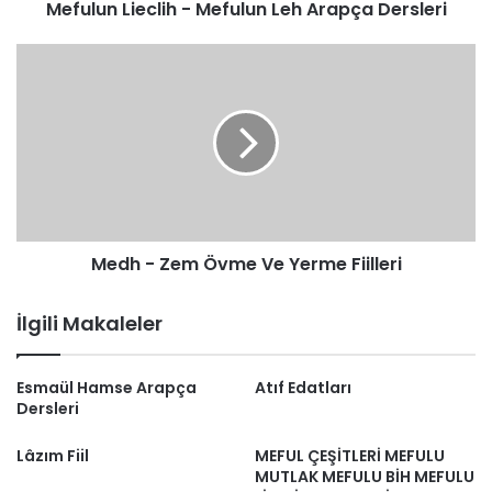
Mefulun Lieclih - Mefulun Leh Arapça Dersleri
Medh
-
Zem
Övme
Ve
Yerme
Fiilleri
Medh - Zem Övme Ve Yerme Fiilleri
İlgili Makaleler
Esmaül Hamse Arapça
Atıf Edatları
Dersleri
Lâzım Fiil
MEFUL ÇEŞİTLERİ MEFULU
MUTLAK MEFULU BİH MEFULU