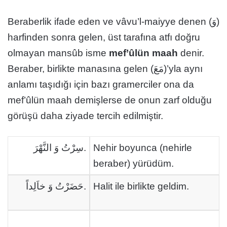
Beraberlik ifade eden ve vâvu’l-maiyye denen (وَ)
harfinden sonra gelen, üst tarafına atfı doğru
olmayan mansûb isme
mef’ûlün maah
denir.
Beraber, birlikte manasına gelen (مَعَ)’yla aynı
anlamı taşıdığı için bazı gramerciler ona da
mef’ûlün maah demişlerse de onun zarf olduğu
görüşü daha ziyade tercih edilmiştir.
سِرْتُ وَ النَّهْرَ.
Nehir boyunca (nehirle
beraber) yürüdüm.
حَضَرْتُ وَ خاَلِداً.
Halit ile birlikte geldim.