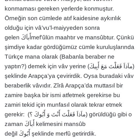
konmaması gereken yerlerde konmuştur.
Örneğin son cümlede atıf kaidesine aykırılık
olduğu için vâ’vu’l-maiyyeden sonra
gelen أَباَكَmef’ûlün maahtır ve mansûbtur. Çünkü
şimdiye kadar gördüğümüz cümle kuruluşlarında
Türkçe mana olarak (Babanla beraber ne
yaptın?) demek için vâv yerine (ماَذاَ فَعَلْتَ مَعَ أَبِيكَ)
şeklinde Arapça’ya çevirirdik. Oysa buradaki vâv
beraberlik vâvıdır. Zîrâ Arapça’da muttasıl bir
zamire başka bir ismi atfetmek gerekirse bu
zamiri tekid için munfasıl olarak tekrar etmek
gerekir: (ماَذاَ فَعَلْتَ أَنْتَ وَ أَبُوكَ ؟) görüldüğü gibi o
zaman أَباَكَ kelimesini mansûb
değil أَبُوكَ şeklinde merfû getirirdik.