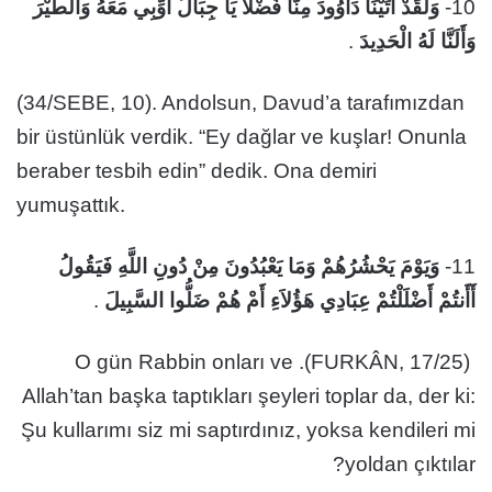
وَلَقَدْ آتَيْنَا دَاوُودَ مِنَّا فَضْلاً يَا جِبَالُ أَوِّبِي مَعَهُ وَالطَّيْرَ
10-
.
وَأَلَنَّا لَهُ الْحَدِيدَ
(34/SEBE, 10). Andolsun, Davud’a tarafımızdan
bir üstünlük verdik. “Ey dağlar ve kuşlar! Onunla
beraber tesbih edin” dedik. Ona demiri
yumuşattık.
وَيَوْمَ يَحْشُرُهُمْ وَمَا يَعْبُدُونَ مِنْ دُونِ اللَّهِ فَيَقُولُ
11-
.
أَأَنتُمْ أَضْلَلْتُمْ عِبَادِي هَؤُلاَءِ أَمْ هُمْ ضَلُّوا السَّبِيلَ
(25/FURKÂN, 17). O gün Rabbin onları ve
Allah’tan başka taptıkları şeyleri toplar da, der ki:
Şu kullarımı siz mi saptırdınız, yoksa kendileri mi
yoldan çıktılar?