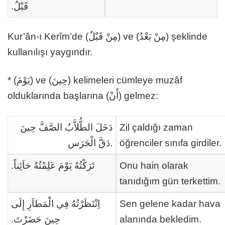
قَبْلُ.
Kur’ân-ı Kerîm’de (مِنْ قَبْلُ) ve (مِنْ بَعْدُ) şeklinde
kullanılışı yaygındır.
* (يَوْمَ) ve (حِينَ) kelimeleri cümleye muzâf
olduklarında başlarına (أَنْ) gelmez:
دَخَلَ الطُّلاَّبُ الصَّفَّ حِينَ
Zil çaldığı zaman
دَقَّ الْجَرَس.
öğrenciler sınıfa girdiler.
تَرَكْتُهُ يَوْمَ عَلِمْتُهُ خاَئِناً.
Onu hain olarak
tanıdığım gün terkettim.
اِنْتَظَرْتُهُ فِي الْمَطاَرِ إِلَى
Sen gelene kadar hava
حِينَ حَضَرْتَ.
alanında bekledim.