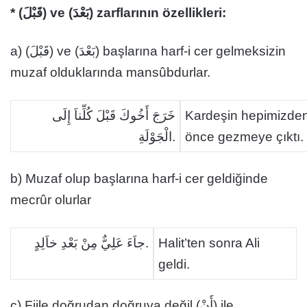
* (قَبْلَ) ve (بَعْدَ) zarflarının özellikleri:
a) (قَبْلَ) ve (بَعْدَ) başlarına harf-i cer gelmeksizin
muzaf olduklarında mansûbdurlar.
خَرَجَ أَخُوكَ قَبْلَ كُلِّناَ إِلَى
Kardeşin hepimizde
الْجَوْلَةِ.
önce gezmeye çıktı.
b) Muzaf olup başlarına harf-i cer geldiğinde
mecrûr olurlar
جاَءَ عَلِيٌّ مِنْ بَعْدِ خاَلِدٍ.
Halit’ten sonra Ali
geldi.
c) Fiile doğrudan doğruya değil (أَنْ) ile