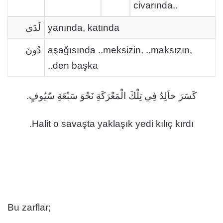
civarında..
لَدَى
yanında, katında
دُونَ
aşağısında ..meksizin, ..maksızın,
..den başka
كَسَرَ خاَلِدٌ فِي تِلْكَ الْمَعْرَكَةِ نَحْوَ سَبْعَةِ سُيُوفٍ.
Halit o savaşta yaklaşık yedi kılıç kırdı.
Bu zarflar;