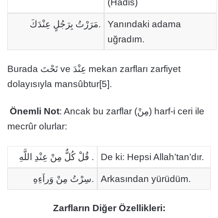
(Hadis)
مَرَرْتُ بِرَجُلٍ عِنْدَكَ.
Yanındaki adama
uğradım.
Burada تَحْتَ ve عِنْدَ mekan zarfları zarfiyet
dolayısıyla mansûbtur[5].
Önemli Not
: Ancak bu zarflar (مِنْ) harf-i ceri ile
mecrûr olurlar:
قُلْ كُلٌّ مِنْ عِنْدِ اللَّهِ .
De ki: Hepsi Allah’tan’dır.
سِرْتُ مِنْ وَراَءِهِ.
Arkasından yürüdüm.
Zarfların Diğer Özellikleri: