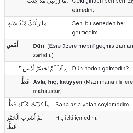
ماَ زُرْتَنِي مُذْ جِئْتَ.
Geldiğinden beri beni zi
etmedin.
ماَ رَأَيْتُكَ مُنْذُ سَنَةٍ.
Seni bir seneden beri
görmedim.
أَمْسِ
Dün.
(Esre üzere mebnî geçmiş zama
zarfıdır.)
لِماَذاَ لَمْ تَحْضُرْ أَمْسِ ؟
Dün neden gelmedin?
قَطُّ
Asla, hiç, katiyyen
(Mâzî manalı fiillere
mahsustur)
ماَ كَذَبْتُ عَلَيْكَ قَطُّ.
Sana asla yalan söylemedim.
لَمْ أَشْرَبِ الْخَمْرَ
Hiç içki içmedim.
قَطُّ.