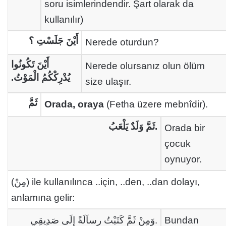
soru isimlerindendir. Şart olarak da
kullanılır)
أَيْنَ جَلَسْتِ ؟
Nerede oturdun?
أَيْنَ تَكُونُوا
Nerede olursanız olun ölüm
يُدْرِكْكُمُ الْمَوْتُ.
size ulaşır.
ثَمَّ
Orada, oraya
(Fetha üzere mebnîdir).
ثَمَّ وَلَدٌ يَلْعَبُ.
Orada bir
çocuk
oynuyor.
(مِنْ) ile kullanılınca ..için, ..den, ..dan dolayı,
anlamına gelir:
وَمِنْ ثَمَّ كَتَبْتُ رِساَلَةً إِلَى صَدِيقِي.
Bundan