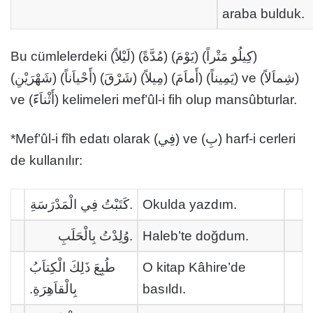
araba bulduk.
Bu cümlelerdeki (لَيْلاً) (مُدَّةً) (يَوْمَ) (كِيلُو مَتْراً)
(شَهْرَيْنِ) (أَحْياَناً) (شَرْقَ) (مِيلاً) (أَماَمَ) (يَمِيناً) ve (شِماَلاً)
ve (أَثْناَء
) kelimeleri mef’ûl-i fih olup mansûbturlar.
*Mef’ûl-i fîh edatı olarak (فِي) ve (بِ) harf-i cerleri
de kullanılır:
كَتَبْتُ فِي الْمَدْرَسَةِ.
Okulda yazdım.
وُلِدْتُ بِالْحَلَبِ.
Haleb’te doğdum.
طُبِعَ ذَلِكَ الْكِتاَبُ
O kitap Kâhire’de
بِالْقاَهِرَةِ.
basıldı.