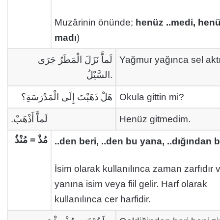
Muzârinin önünde;
henüz ..medi, hen
madı
)
لَماَّ نَزَلَ الْمَطَرُ جَرَى
Yağmur yağınca sel aktı
السَّيْلُ.
هَلْ ذَهَبْتَ إِلَى الْمَدْرَسَةِ؟
Okula gittin mi?
لَماَّ أَذْهَبْ.
Henüz gitmedim.
مُذْ = مُنْذُ
..den beri, ..den bu yana, ..dığından be
İsim olarak kullanılınca zaman zarfıdır 
yanına isim veya fiil gelir. Harf olarak
kullanılınca cer harfidir.