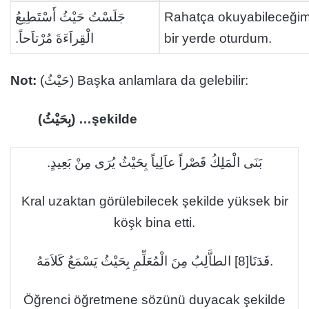
جَلَسْتُ حَيْثُ أَسْتَطِيعُ
Rahatça okuyabileceği
الْقِراَءَةَ مُرْتاَحاً.
bir yerde oturdum.
Not:
(حَيْثُ) Başka anlamlara da gelebilir:
(بِحَيْثُ) …şekilde
بَنَى الْمَلِكُ قَصْراً عاَلِياً بِحَيْثُ يُرَى مِنْ بَعِيدٍ.
Kral uzaktan görülebilecek şekilde yüksek bir
köşk bina etti.
فَدَنَا[8] الطاَّلِبُ مِنَ الْمُعَلِّمِ بِحَيْثُ يَسْمَعُ كَلاَمَهُ.
Öğrenci öğretmene sözünü duyacak şekilde