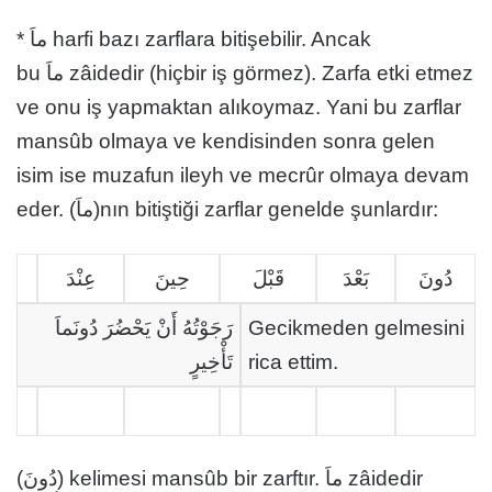
* ماَ harfi bazı zarflara bitişebilir. Ancak
bu ماَ zâidedir (hiçbir iş görmez). Zarfa etki etmez
ve onu iş yapmaktan alıkoymaz. Yani bu zarflar
mansûb olmaya ve kendisinden sonra gelen
isim ise muzafun ileyh ve mecrûr olmaya devam
eder. (ماَ)nın bitiştiği zarflar genelde şunlardır:
دُونَ
بَعْدَ
قَبْلَ
حِينَ
عِنْدَ
رَجَوْتُهُ أَنْ يَحْضُرَ دُونَماَ
Gecikmeden gelmesini
تَأْخِيرٍ
rica ettim.
(دُونَ) kelimesi mansûb bir zarftır. ماَ zâidedir