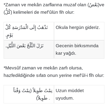
*Zaman ve mekân zarflarına muzaf olan (بَعْضُ)ve
(كُلُّ) kelimeleri de mef’ûlün fih olur:
نَذْهَبُ إِلَى الْمَدْرَسَةِ كُلَّ
Okula hergün gideriz.
يَوْمٍ.
نَزَلَ الثَّلْجُ بَعْضَ اللَّيْلِ.
Gecenin birkısmında
kar yağdı.
*Mevsûf zaman ve mekân zarfı olursa,
hazfedildiğinde sıfatı onun yerine mef’ûl-i fîh olur:
نِمْتُ طَوِيلاً (نِمْتُ وَقْتاً
Uzun müddet
طَوِيلاً) .
uyudum.