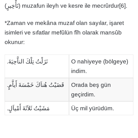
(تَأْخِيرٍ) muzafun ileyh ve kesre ile mecrûrdur[6].
*Zaman ve mekâna muzaf olan sayılar, işaret
isimleri ve sıfatlar mefûlün fîh olarak mansûb
okunur:
نَزَلْتُ تِلْكَ الناَّحِيَةَ.
O nahiyeye (bölgeye)
indim.
قَضَيْتُ هُناَكَ خَمْسَةَ أَياَّمٍ.
Orada beş gün
geçirdim.
مَشَيْتُ ثَلاَثَةَ أَمْياَلٍ.
Üç mil yürüdüm.