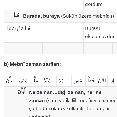
gördüm.
هُناَ
Burada, buraya
(Sükûn üzere mebnîdir)
هُناَ مَدْرَسَتُناَ.
Burası
okulumuzdur.
b) Mebnî zaman zarfları:
إِذاَ
اَلْآنَ
قَطُّ
أَمْسِ
مُذْ
مُنْذُ
لَماَّ
مَتَى
أَياَّنَ
أَياَّنَ
Ne zaman…dığı zaman, her ne
zaman
(soru ve iki fiili muzâriyi cezme
şart edatı olarak kullanılır, fetha üzere
mebnîdir)