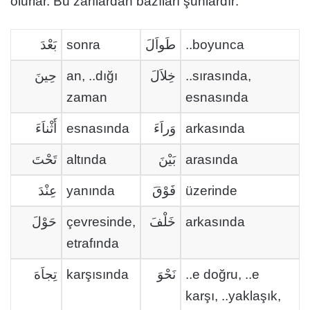
olurlar. Bu zarflardan bazıları şunlardır:
بَعْدَ
sonra
طَواَلَ
..boyunca
حِينَ
an, ..dığı
خِلاَلَ
..sırasında,
zaman
esnasında
أَثْناَءَ
esnasında
وَراَءَ
arkasında
تَحْتَ
altında
بَيْنَ
arasında
عِنْدَ
yanında
فَوْقَ
üzerinde
حَوْلَ
çevresinde,
خَلْفَ
arkasında
etrafında
تِجاَهَ
karşısında
نَحْوَ
..e doğru, ..e
karşı, ..yaklaşık,