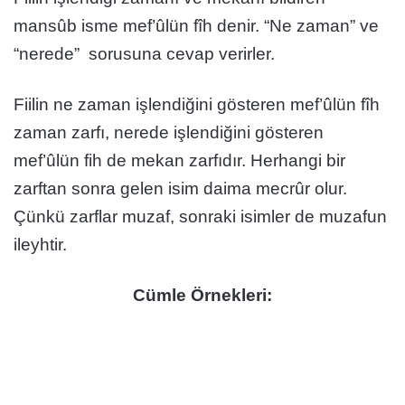
mansûb isme mef’ûlün fîh denir. “Ne zaman” ve
“nerede” sorusuna cevap verirler.
Fiilin ne zaman işlendiğini gösteren mef’ûlün fîh
zaman zarfı, nerede işlendiğini gösteren
mef’ûlün fih de mekan zarfıdır. Herhangi bir
zarftan sonra gelen isim daima mecrûr olur.
Çünkü zarflar muzaf, sonraki isimler de muzafun
ileyhtir.
Cümle Örnekleri: