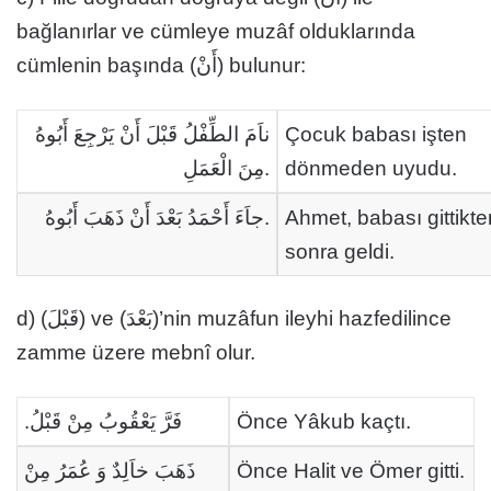
bağlanırlar ve cümleye muzâf olduklarında
cümlenin başında (أَنْ) bulunur:
ناَمَ الطِّفْلُ قَبْلَ أَنْ يَرْجِعَ أَبُوهُ
Çocuk babası işten
مِنَ الْعَمَلِ.
dönmeden uyudu.
جاَءَ أَحْمَدُ بَعْدَ أَنْ ذَهَبَ أَبُوهُ.
Ahmet, babası gittikte
sonra geldi.
d) (قَبْلَ) ve (بَعْدَ)’nin muzâfun ileyhi hazfedilince
zamme üzere mebnî olur.
فَرَّ يَعْقُوبُ مِنْ قَبْلُ.
Önce Yâkub kaçtı.
ذَهَبَ خاَلِدٌ وَ عُمَرُ مِنْ
Önce Halit ve Ömer gitti.