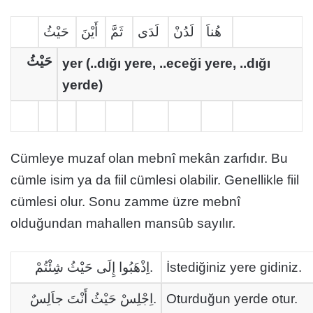
هُناَ
لَدُنْ
لَدَى
ثَمَّ
أَيْنَ
حَيْثُ
حَيْثُ
yer (..dığı yere, ..eceği yere, ..dığı
yerde)
Cümleye muzaf olan mebnî mekân zarfıdır. Bu
cümle isim ya da fiil cümlesi olabilir. Genellikle fiil
cümlesi olur. Sonu zamme üzre mebnî
olduğundan mahallen mansûb sayılır.
اِذْهَبُوا إِلَى حَيْثُ شِئْتُمْ.
İstediğiniz yere gidiniz.
اِجْلِسْ حَيْثُ أَنْتَ جاَلِسٌ.
Oturduğun yerde otur.