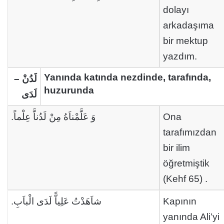
dolayı
arkadaşıma
bir mektup
yazdım.
Yanında katında nezdinde, tarafında,
لَدُنْ –
huzurunda
لَدَى
وَ عَلَّمْناَهُ مِنْ لَدُناَّ عِلْماً.
Ona
tarafımızdan
bir ilim
öğretmiştik
(Kehf 65) .
شاَهَدْتُ عَلِياًّ لَدَى الْباَبِ.
Kapının
yanında Ali’yi