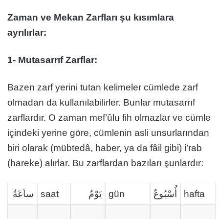
Zaman ve Mekan Zarfları şu kısımlara
ayrılırlar:
1- Mutasarrıf Zarflar:
Bazen zarf yerini tutan kelimeler cümlede zarf
olmadan da kullanılabilirler. Bunlar mutasarrıf
zarflardır. O zaman mef’ûlu fih olmazlar ve cümle
içindeki yerine göre, cümlenin asli unsurlarından
biri olarak (mübtedâ, haber, ya da fâil gibi) i’rab
(hareke) alırlar. Bu zarflardan bazıları şunlardır:
ساَعَةٌ
saat
يَوْمٌ
gün
أُسْبُوعٌ
hafta