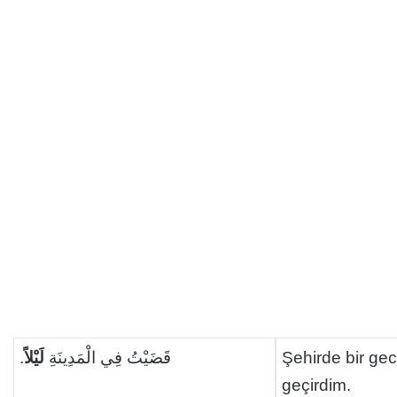
.
لَيْلاً
قَضَيْتُ فِي الْمَدِينَةِ
Şehirde bir ge
geçirdim.