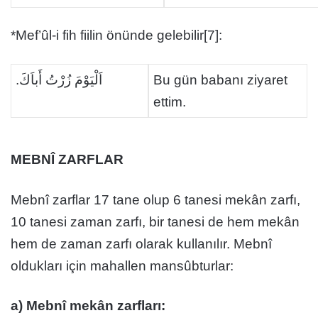
*Mef’ûl-i fih fiilin önünde gelebilir[7]:
اَلْيَوْمَ زُرْتُ أَباَكَ.
Bu gün babanı ziyaret
ettim.
MEBNÎ ZARFLAR
Mebnî zarflar 17 tane olup 6 tanesi mekân zarfı,
10 tanesi zaman zarfı, bir tanesi de hem mekân
hem de zaman zarfı olarak kullanılır. Mebnî
oldukları için mahallen mansûbturlar:
a) Mebnî mekân zarfları: