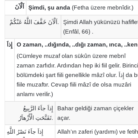
اَلْآنَ
Şimdi, şu anda
(Fetha üzere mebnîdir.)
اَلْآنَ خَفَّفَ اللَّهُ عَنْكُمْ.
Şimdi Allah yükünüzü hafiflet
(Enfâl, 66) .
إِذاَ
O zaman, ..dığında, ..dığı zaman, ınca, ..ken
(Cümleye muzaf olan sükûn üzere mebnî
zaman zarfıdır. Ardından hep iki fiil gelir. Birinc
bölümdeki şart fiili genellikle mâzî olur. إِذاَ da bu
fiile muzaftır. Cevap fiili mâzî de olsa muzâri
anlamı verilir.)
إِذاَ جاَءَ الرَّبِيعُ
Bahar geldiği zaman çiçekler
تَفَتَّحَتِ الْأَزْهاَرُ.
açar.
إِذاَ جاَءَ نَصْرُ اللَّهِ
Allah’ın zaferi (yardımı) ve feti