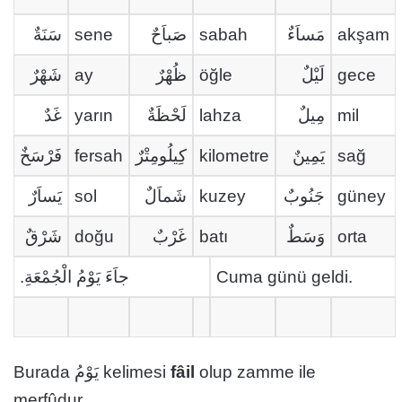
سَنَةٌ
sene
صَباَحٌ
sabah
مَساَءٌ
akşam
شَهْرٌ
ay
ظُهْرٌ
öğle
لَيْلٌ
gece
غَدٌ
yarın
لَحْظَةٌ
lahza
مِيلٌ
mil
فَرْسَخٌ
fersah
كِيلُومِتْرٌ
kilometre
يَمِينٌ
sağ
يَساَرٌ
sol
شَماَلٌ
kuzey
جَنُوبٌ
güney
شَرْقٌ
doğu
غَرْبٌ
batı
وَسَطٌ
orta
جاَءَ يَوْمُ الْجُمْعَةِ.
Cuma günü geldi.
Burada يَوْمُ kelimesi
fâil
olup zamme ile
merfûdur.