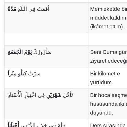
.
مُدَّةً
أَقَمْتُ فِي الْبَلَدِ
Memleketde bi
müddet kaldım
(ikâmet ettim) .
.
يَوْمَ الْجُمْعَةِ
سَأَزُورُكَ
Seni Cuma gü
ziyaret edeceğ
.
كِيلُو مِتْراً
سِرْتُ
Bir kilometre
yürüdüm.
فِي اخْتِياَرِ الْأُسْتاَذِ.
شَهْرَيْنِ
تَأَمَّلَ
Bir hoca seçm
hususunda iki 
düşündü.
.
أَحْياَناً
قاَمَ فِي خِلاَلِ الدَّرْسِ
Ders sırasında