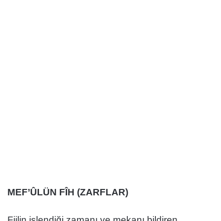
MEF’ÛLÜN FÎH (ZARFLAR)
Fiilin işlendiği zamanı ve mekanı bildiren