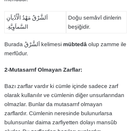
اَلشَّرْقُ مَهْدُ الْأَدْياَنِ
Doğu semâvî dinlerin
السَّماَوِيَّةِ.
beşiğidir.
Burada اَلشَّرْقُ kelimesi
mübtedâ
olup zamme ile
merfûdur.
2-Mutasarrıf Olmayan Zarflar:
Bazı zarflar vardır ki cümle içinde sadece zarf
olarak kullanılır ve cümlenin diğer unsurlarından
olmazlar. Bunlar da mutasarrıf olmayan
zarflardır. Cümlenin neresinde bulunurlarsa
bulunsunlar daima zarfiyetten dolayı mansûb