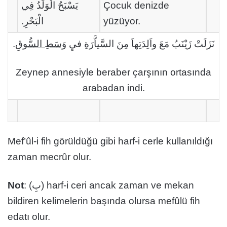
يَسْبَحُ الْوَلَدُ فِي
Çocuk denizde
الْبَحْرِ.
yüzüyor.
.
وَسَطِ السُّوقِ
نَزَلَتْ زَيْنَبُ مَعَ واَلِدَتِهاَ مِنَ السَّياَّرَةِ فيِ
Zeynep annesiyle beraber çarşının ortasında
arabadan indi.
Mef’ûl-i fih görüldüğü gibi harf-i cerle kullanıldığı
zaman mecrûr olur.
Not
: (بِ) harf-i ceri ancak zaman ve mekan
bildiren kelimelerin başında olursa mefûlü fih
edatı olur.