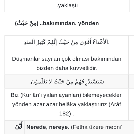
yaklaştı.
(مِنْ حَيْثُ) ..bakımından, yönden
اَلْأَعْداَءُ أَقْوَى مِنْ حَيْثُ إِنَّهُمْ كَثِيرُ الْعَدَدِ.
Düşmanlar sayıları çok olması bakımından
bizden daha kuvvetlidir.
سَنَسْتَدْرِجُهُمْ مِنْ حَيْثُ لاَ يَعْلَموُنَ.
Biz (Kur’ân’ı yalanlayanları) bilemeyecekleri
yönden azar azar helâka yaklaştırırız (Arâf
182) .
أَيْنَ
Nerede, nereye.
(Fetha üzere mebnî