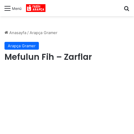
Ar
Menü
Anasayfa
/
Arapça Gramer
Arapça Gramer
Mefulun Fih – Zarflar