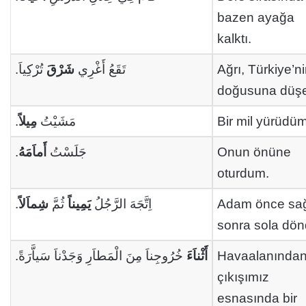
bazen ayağa
kalktı.
تُرْكِياَ.
شَرْقَ
تَقَعُ أَغْرِي
Ağrı, Türkiye’n
doğusuna düşe
.
مِيلاً
مَشَيْتُ
Bir mil yürüdüm
.
أَماَمَهُ
جَلَسْتُ
Onun önüne
oturdum.
.
شِماَلاً
ثُمَّ
يَمِيناً
اِتَّجَهَ الرَّجُلُ
Adam önce sa
sonra sola dön
خُرُوجِناَ مِنَ الْمَطاَرِ وَجَدْناَ سَياَّرَةً.
أَثْناَءَ
Havaalanında
çıkışımız
esnasında bir