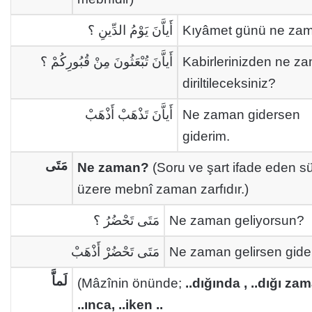
أَياَّنَ يَوْمُ الدِّينِ ؟
Kıyâmet günü ne za
أَياَّنَ تُبْعَثُونَ مِنْ قُبُورِكُمْ ؟
Kabirlerinizden ne z
diriltileceksiniz?
أَياَّنَ تَذْهَبْ أَذْهَبْ
Ne zaman gidersen
giderim.
مَتَى
Ne zaman?
(Soru ve şart ifade eden s
üzere mebnî zaman zarfıdır.)
مَتَى تَحْضُرُ ؟
Ne zaman geliyorsun?
مَتَى تَحْضُرْ أَذْهَبْ
Ne zaman gelirsen gide
لَماَّ
(Mâzînin önünde;
..dığında , ..dığı za
..ınca, ..iken ..