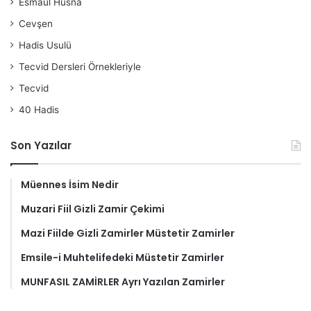
Esmaül Hüsna
Cevşen
Hadis Usulü
Tecvid Dersleri Örnekleriyle
Tecvid
40 Hadis
Son Yazılar
Müennes İsim Nedir
Muzari Fiil Gizli Zamir Çekimi
Mazi Fiilde Gizli Zamirler Müstetir Zamirler
Emsile-i Muhtelifedeki Müstetir Zamirler
MUNFASIL ZAMİRLER Ayrı Yazılan Zamirler