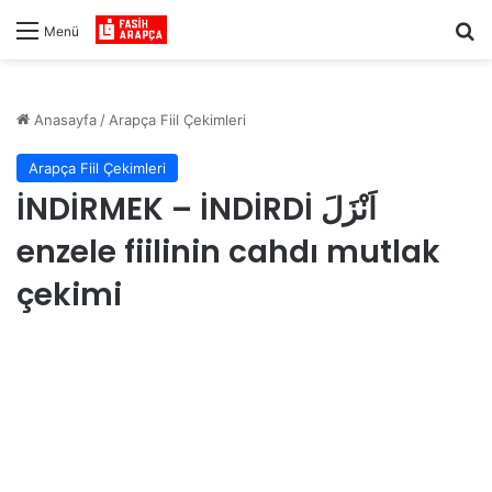
Ar
Menü
Anasayfa
/
Arapça Fiil Çekimleri
Arapça Fiil Çekimleri
İNDİRMEK – İNDİRDİ اَنْزَلَ
enzele fiilinin cahdı mutlak
çekimi