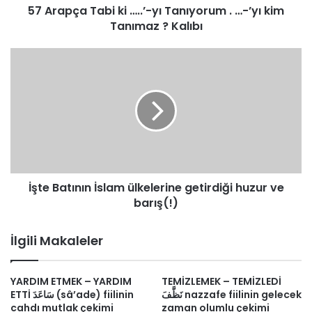
57 Arapça Tabi ki …..’-yı Tanıyorum . …-’yı kim
kim
Tanımaz
Tanımaz ? Kalıbı
?
Kalıbı
İşte
Batının
İslam
ülkelerine
getirdiği
huzur
ve
barış(!)
İşte Batının İslam ülkelerine getirdiği huzur ve
barış(!)
İlgili Makaleler
YARDIM ETMEK – YARDIM
TEMİZLEMEK – TEMİZLEDİ
نَظَّفَ nazzafe fiilinin gelecek
ETTİ سَاعَدَ (sâ’ade) fiilinin
cahdı mutlak çekimi
zaman olumlu çekimi