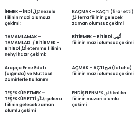
İNMEK – İNDİ نَزَلَ nezele
KAÇMAK – KAÇTI (firar etti)
fiilinin mazi olumsuz
فَرَّ ferra fiilinin gelecek
çekimi:
zaman olumsuz çekimi
TAMAMLAMAK –
BİTİRMEK – BİTİRDİ أَنْهَى
TAMAMLADI / BİTİRMEK –
fiilinin mazi olumsuz çekimi
BİTİRDİ أَتَمَّ etemme fiilinin
nehyi hazır çekimi:
Arapça Enne Edatı
AÇMAK – AÇTI فتح (fetaha)
(dığında) ve Muttasıl
fiilinin mazi olumsuz çekimi
Zamirlerle Kullanımı
TEŞEKKÜR ETMEK –
ENDİŞELENMEK قلق kalika
TEŞEKKÜR ETTİ شَكَرَ şekera
fiilinin muzari olumlu
fiilinin gelecek zaman
çekimi
olumlu çekimi