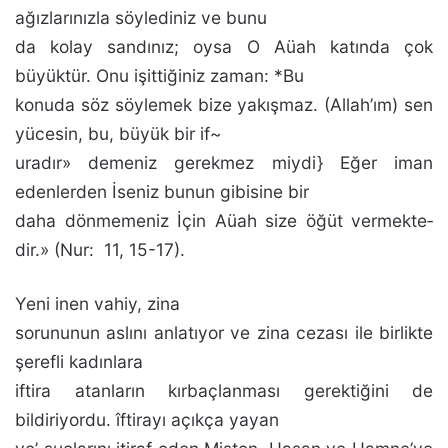
ağızlarınızla söylediniz ve bunu
da kolay sandınız; oysa O Aüah katında çok
büyüktür. Onu işittiğiniz zaman: *Bu
konuda söz söylemek bize yakışmaz. (Allah’ım) sen
yücesin, bu, büyük bir if~
uradır» demeniz gerekmez miydi} Eğer iman
edenlerden İseniz bu­nun gibisine bir
daha dönmemeniz İçin Aüah size öğüt vermekte­
dir.» (Nur:
11, 15-17).
Yeni inen vahiy, zina
sorununun aslını anlatıyor ve zi­na cezası ile birlikte
şerefli kadınlara
iftira atanların kır­baçlanması gerektiğini de
bildiriyordu. îftirayı açıkça ya­yan