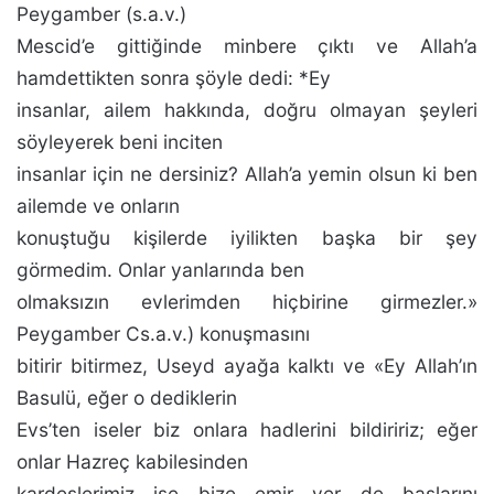
Peygamber (s.a.v.)
Mescid’e gittiğinde minbere çıktı ve Allah’a
hamdettikten sonra şöyle dedi: *Ey
insanlar, ailem hakkında, doğru olmayan şeyleri
söyleyerek beni in­citen
insanlar için ne dersiniz? Allah’a yemin olsun ki ben
ailemde ve onların
konuştuğu kişilerde iyilikten başka bir şey
görmedim. Onlar yanlarında ben
olmaksızın evle­rimden hiçbirine girmezler.»
Peygamber Cs.a.v.) konuşma­sını
bitirir bitirmez, Useyd ayağa kalktı ve «Ey Allah’ın
Basulü, eğer o dediklerin
Evs’ten iseler biz onlara had­lerini bildiririz; eğer
onlar Hazreç kabilesinden
kardeşle­rimiz ise bize emir ver de başlarını