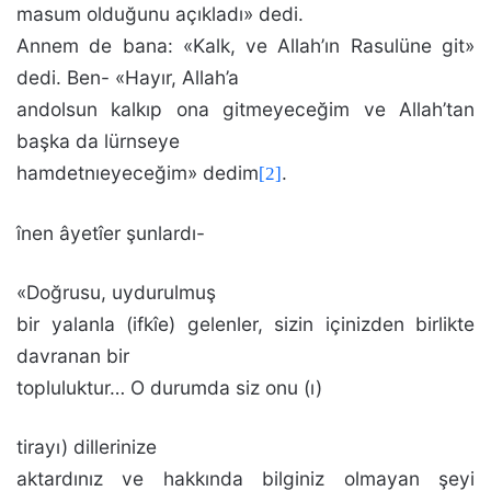
masum olduğunu açıkladı» dedi.
Annem de ba­na: «Kalk, ve Allah’ın Rasulüne git»
dedi. Ben- «Hayır, Allah’a
andolsun kalkıp ona gitmeyeceğim ve Allah’tan
başka da lürnseye
hamdetnıeyeceğim» dedim
.
[2]
înen âyetîer şunlardı-
«Doğrusu, uydurulmuş
bir yalanla (ifkîe) gelenler, sizin içi­nizden birlikte
davranan bir
topluluktur… O durumda siz onu (ı)
tirayı) dillerinize
aktardınız ve hakkında bilginiz olmayan şeyi