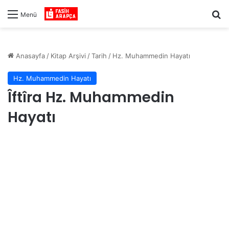
Ar
Menü
Anasayfa
/
Kitap Arşivi
/
Tarih
/
Hz. Muhammedin Hayatı
Hz. Muhammedin Hayatı
Îftîra Hz. Muhammedin
Hayatı