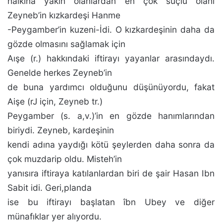
halkına yakın olanlardan en çok suçlu olanı
Zeyneb’in kızkardeşi Hanme
-Peygamber’in kuzeni-İdi. O kızkardeşinin daha da
gözde olmasını sağlamak için
Aışe (r.) hakkındaki iftirayı yayanlar arasındaydı.
Genel­de herkes Zeyneb’in
de buna yardımcı olduğunu düşü­nüyordu, fakat
Aişe (rJ için, Zeyneb tr.)
Peygamber (s. a,v.)’in en gözde hanımlarından
biriydi. Zeyneb, kardeşi­nin
kendi adına yaydığı kötü şeylerden daha sonra da
çok muzdarip oldu. Misteh’in
yanısıra iftiraya katılanlardan biri de şair Hasan Ibn
Sabit idi. Geri,planda
ise bu iftira­yı başlatan îbn Ubey ve diğer
münafıklar yer alıyordu.