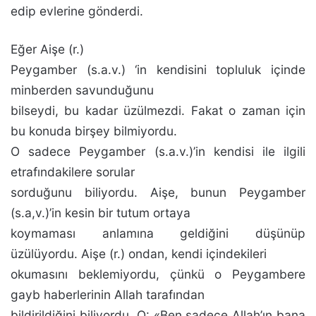
edip evlerine gönderdi.
Eğer Aişe (r.)
Peygamber (s.a.v.) ‘in kendisini topluluk içinde
minberden savunduğunu
bilseydi, bu kadar üzül­mezdi. Fakat o zaman için
bu konuda birşey bilmiyordu.
O sadece Peygamber (s.a.v.)’in kendisi ile ilgili
etrafın­dakilere sorular
sorduğunu biliyordu. Aişe, bunun Peygam­ber
(s.a,v.)’in kesin bir tutum ortaya
koymaması anlamına geldiğini düşünüp
üzülüyordu. Aişe (r.) ondan, kendi için­dekileri
okumasını beklemiyordu, çünkü o Peygambere
gayb haberlerinin Allah tarafından
bildirildiğini biliyordu. O: «Ben sadece Allah’ın bana