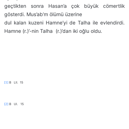
geçtikten sonra Hasan’a çok bü­yük cömertlik
gösterdi. Mus’ab’m ölümü üzerine
dul kalan kuzeni Hamne’yi de Talha ile evlendirdi.
Hamne (r.)’-nin Talha
(r.)’dan iki oğlu oldu.
B
LII.
15
[1]
B
UI.
15
[2]