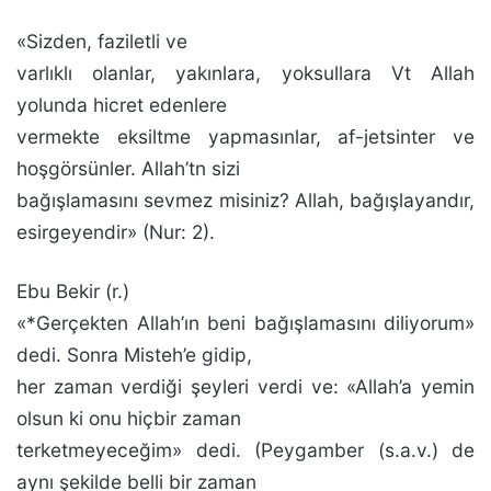
«Sizden, faziletli ve
varlıklı olanlar, yakınlara, yoksullara Vt Allah
yolunda hicret edenlere
vermekte eksiltme yapmasınlar, af-jetsinter ve
hoşgörsünler. Allah’tn sizi
bağışlamasını sevmez mi­siniz? Allah, bağışlayandır,
esirgeyendir» (Nur: 2).
Ebu Bekir (r.)
«*Gerçekten Allah’ın beni bağışlaması­nı diliyorum»
dedi. Sonra Misteh’e gidip,
her zaman verdi­ği şeyleri verdi ve: «Allah’a yemin
olsun ki onu hiçbir za­man
terketmeyeceğim» dedi. (Peygamber (s.a.v.) de
aynı şekilde belli bir zaman