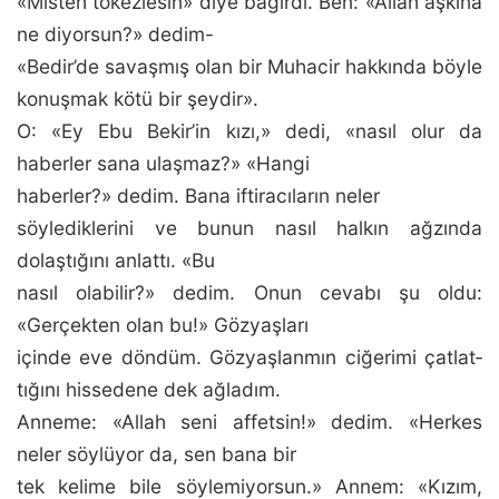
«Misteh tökez­lesin» diye bağırdı. Ben: «Allah aşkına
ne diyorsun?» de­dim-
«Bedir’de savaşmış olan bir Muhacir hakkında böyle
konuşmak kötü bir şeydir».
O: «Ey Ebu Bekir’in kızı,» dedi, «nasıl olur da
haberler sana ulaşmaz?» «Hangi
haberler?» dedim. Bana iftiracıların neler
söylediklerini ve bunun nasıl halkın ağzında
dolaştığını anlattı. «Bu
nasıl olabilir?» dedim. Onun cevabı şu oldu:
«Gerçekten olan bu!» Göz­yaşları
içinde eve döndüm. Gözyaşlanmın ciğerimi çatlat­
tığını hissedene dek ağladım.
Anneme: «Allah seni affetsin!» dedim. «Herkes
neler söylüyor da, sen bana bir
tek keli­me bile söylemiyorsun.» Annem: «Kızım,