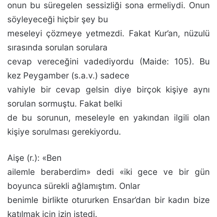
onun bu süregelen sessizliği sona ermeliydi. Onun
söyleyeceği hiçbir şey bu
meseleyi çözmeye yetmezdi. Fakat Kur’an, nüzulü
sırasında sorulan sorulara
cevap vereceğini vadediyordu (Maide: 105). Bu
kez Peygamber (s.a.v.) sadece
vahiyle bir cevap gelsin di­ye birçok kişiye aynı
sorulan sormuştu. Fakat belki
de bu sorunun, meseleyle en yakından ilgili olan
kişiye sorul­ması gerekiyordu.
Aişe (r.): «Ben
ailemle beraberdim» dedi «iki gece ve bir gün
boyunca sürekli ağlamıştım. Onlar
benimle birlik­te otururken Ensar’dan bir kadın bize
katılmak için izin istedi.