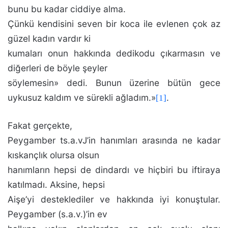
bunu bu kadar ciddiye alma.
Çünkü kendisini seven bir koca ile evlenen çok az
güzel kadın vardır ki
kumaları onun hakkında de­dikodu çıkarmasın ve
diğerleri de böyle şeyler
söylemesin» dedi. Bunun üzerine bütün gece
uykusuz kaldım ve sürekli ağladım.»
.
[1]
Fakat gerçekte,
Peygamber ts.a.vJ’in hanımları ara­sında ne kadar
kıskançlık olursa olsun
hanımların hepsi de dindardı ve hiçbiri bu iftiraya
katılmadı. Aksine, hepsi
Aişe’yi desteklediler ve hakkında iyi konuştular.
Peygam­ber (s.a.v.)’in ev