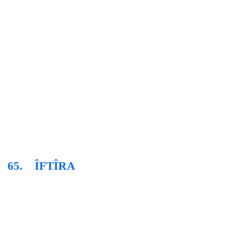
65.
ÎFTÎRA