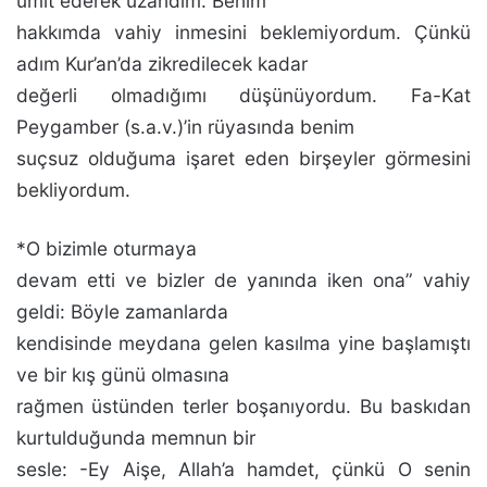
ümit ederek uzandım. Benim
hakkım­da vahiy inmesini beklemiyordum. Çünkü
adım Kur’an’da zikredilecek kadar
değerli olmadığımı düşünüyordum. Fa-Kat
Peygamber (s.a.v.)’in rüyasında benim
suçsuz olduğu­ma işaret eden birşeyler görmesini
bekliyordum.
*O bizimle oturmaya
devam etti ve bizler de yanında iken ona” vahiy
geldi: Böyle zamanlarda
kendisinde meyda­na gelen kasılma yine başlamıştı
ve bir kış günü olmasına
rağmen üstünden terler boşanıyordu. Bu baskıdan
kurtul­duğunda memnun bir
sesle: -Ey Aişe, Allah’a hamdet, çün­kü O senin