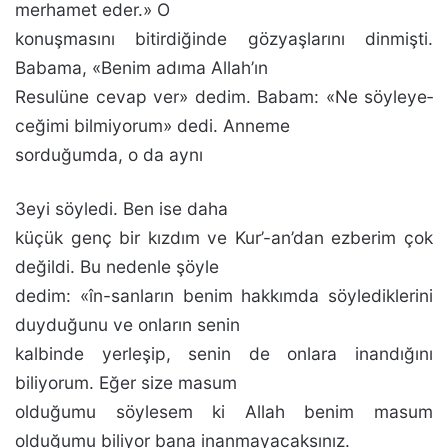
merhamet eder.» O
konuşmasını bitirdiğinde gözyaşlarını dinmişti.
Babama, «Benim adıma Allah’ın
Resulüne cevap ver» dedim. Babam: «Ne söyleye­
ceğimi bilmiyorum» dedi. Anneme
sorduğumda, o da aynı
3eyi söyledi. Ben ise daha
küçük genç bir kızdım ve Kur’-an’dan ezberim çok
değildi. Bu nedenle şöyle
dedim: «în-sanların benim hakkımda söylediklerini
duyduğunu ve on­ların senin
kalbinde yerleşip, senin de onlara inandığını
biliyorum. Eğer size masum
olduğumu söylesem ki Al­lah benim masum
olduğumu biliyor bana inanmayacak­sınız.