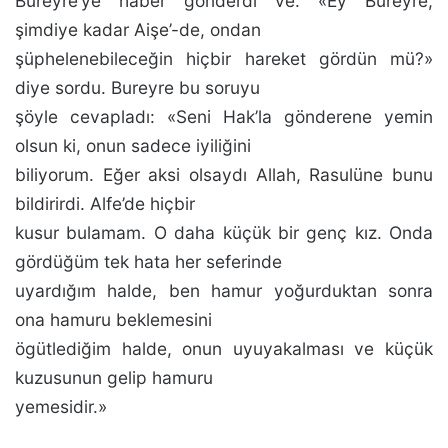
Bureyre’ye haber gönderdi ve: «Ey Bureyre,
şimdiye kadar Aişe’-de, ondan
şüphelenebileceğin hiçbir hareket gördün mü?»
diye sordu. Bureyre bu soruyu
şöyle cevapladı: «Seni Hak’­la gönderene yemin
olsun ki, onun sadece iyiliğini
biliyo­rum. Eğer aksi olsaydı Allah, Rasulüne bunu
bildirirdi. Alfe’de hiçbir
kusur bulamam. O daha küçük bir genç kız. Onda
gördüğüm tek hata her seferinde
uyardığım hal­de, ben hamur yoğurduktan sonra
ona hamuru beklemesi­ni
ögütlediğim halde, onun uyuyakalması ve küçük
kuzusu­nun gelip hamuru
yemesidir.»