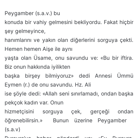
Peygamber (s.a.v.) bu
konuda bir vahiy gelmesini bek­liyordu. Fakat hiçbir
şey gelmeyince,
hanımlarını ve yakın olan diğerlerini sorguya çekti.
Hemen hemen Aişe ile ay­nı
yaşta olan Üsame, onu savundu ve: «Bu bir iftira.
Biz onun hakkında iyilikten
başka birşey bilmiyoruz» dedi Annesi Ümmü
Eymen (r.) de onu savundu. Hz. Ali
ise şöy­le dedi: «Allah seni sınırlamadı, ondan başka
pekçok ka­dın var. Onun
hizmetçisini sorguya çek, gerçeği ondan
öğrenebilirsin.»
Bunun üzerine Peygamber
(s.a.v)