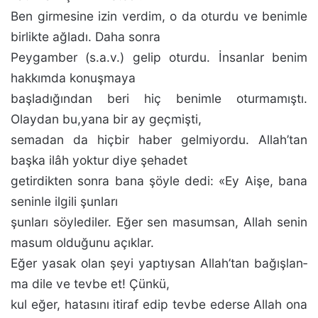
Ben girmesine izin verdim, o da oturdu ve benimle
birlikte ağladı. Daha sonra
Peygamber (s.a.v.) gelip otur­du. İnsanlar benim
hakkımda konuşmaya
başladığından beri hiç benimle oturmamıştı.
Olaydan bu,yana bir ay geç­mişti,
semadan da hiçbir haber gelmiyordu. Allah’tan
baş­ka ilâh yoktur diye şehadet
getirdikten sonra bana şöyle dedi: «Ey Aişe, bana
seninle ilgili şunları
şunları söyledi­ler. Eğer sen masumsan, Allah senin
masum olduğunu açıklar.
Eğer yasak olan şeyi yaptıysan Allah’tan bağışlan­
ma dile ve tevbe et! Çünkü,
kul eğer, hatasını itiraf edip tevbe ederse Allah ona