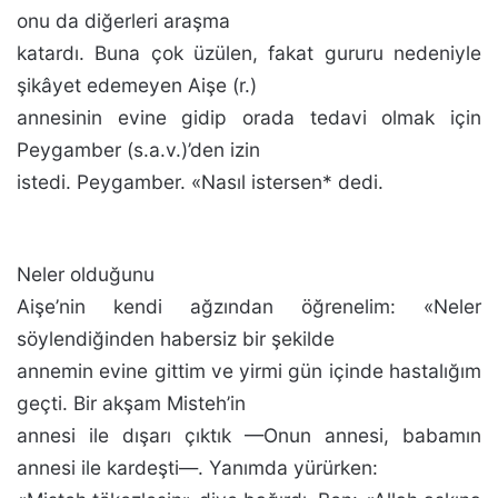
onu da diğerleri araşma
katardı. Buna çok üzülen, fakat gururu nedeniyle
şikâyet edeme­yen Aişe (r.)
annesinin evine gidip orada tedavi olmak için
Peygamber (s.a.v.)’den izin
istedi. Peygamber. «Nasıl is­tersen* dedi.
Neler olduğunu
Aişe’nin kendi ağzından öğrenelim: «Neler
söylendiğinden habersiz bir şekilde
annemin evi­ne gittim ve yirmi gün içinde hastalığım
geçti. Bir akşam Misteh’in
annesi ile dışarı çıktık —Onun annesi, babamın
annesi ile kardeşti—. Yanımda yürürken: