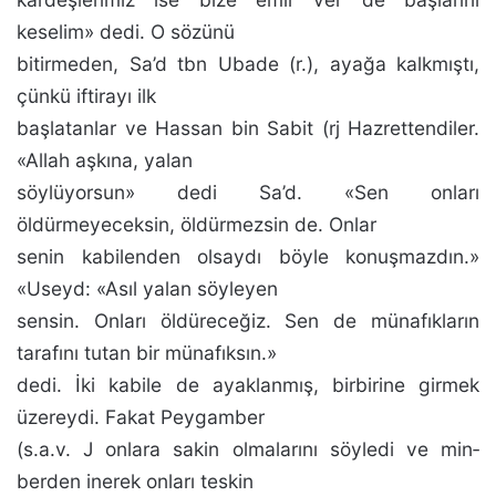
keselim» dedi. O sö­zünü
bitirmeden, Sa’d tbn Ubade (r.), ayağa kalkmıştı,
çünkü iftirayı ilk
başlatanlar ve Hassan bin Sabit (rj Hazrettendiler.
«Allah aşkına, yalan
söylüyorsun» dedi Sa’d. «Sen onları
öldürmeyeceksin, öldürmezsin de. Onlar
senin kabilenden olsaydı böyle konuşmazdın.»
«Useyd: «Asıl yalan söyleyen
sensin. Onları öldüreceğiz. Sen de münafıkların
tarafını tutan bir münafıksın.»
dedi. İki ka­bile de ayaklanmış, birbirine girmek
üzereydi. Fakat Pey­gamber
(s.a.v. J onlara sakin olmalarını söyledi ve min­
berden inerek onları teskin