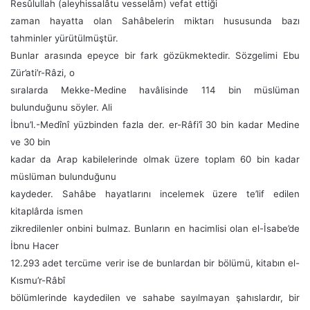
Resûlullah (aleyhissalâtu vesselâm) vefat ettiği
zaman hayatta olan Sahâbelerin miktarı hususunda bazı
tahminler yürütülmüştür.
Bunlar arasında epeyce bir fark gözükmektedir. Sözgelimi Ebu
Zür’ati’r-Râzi, o
sıralarda Mekke-Medine havâlisinde 114 bin müslüman
bulunduğunu söyler. Ali
İbnu’l.-Medînî yüzbinden fazla der. er-Râfi’î 30 bin kadar Medine
ve 30 bin
kadar da Arap kabilelerinde olmak üzere toplam 60 bin kadar
müslüman bulunduğunu
kaydeder. Sahâbe hayatlarını incelemek üzere te’lif edilen
kitaplârda ismen
zikredilenler onbini bulmaz. Bunların en hacimlisi olan el-İsabe’de
İbnu Hacer
12.293 adet tercüme verir ise de bunlardan bir bölümü, kitabın el-
Kısmu’r-Râbî
bölümlerinde kaydedilen ve sahabe sayılmayan şahıslardır, bir