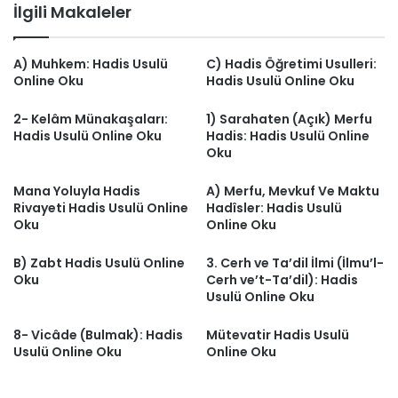
İlgili Makaleler
A) Muhkem: Hadis Usulü
C) Hadis Öğretimi Usulleri:
Online Oku
Hadis Usulü Online Oku
2- Kelâm Münakaşaları:
1) Sarahaten (Açık) Merfu
Hadis Usulü Online Oku
Hadis: Hadis Usulü Online
Oku
Mana Yoluyla Hadis
A) Merfu, Mevkuf Ve Maktu
Rivayeti Hadis Usulü Online
Hadîsler: Hadis Usulü
Oku
Online Oku
B) Zabt Hadis Usulü Online
3. Cerh ve Ta’dil İlmi (İlmu’l-
Oku
Cerh ve’t-Ta’dil): Hadis
Usulü Online Oku
8- Vicâde (Bulmak): Hadis
Mütevatir Hadis Usulü
Usulü Online Oku
Online Oku