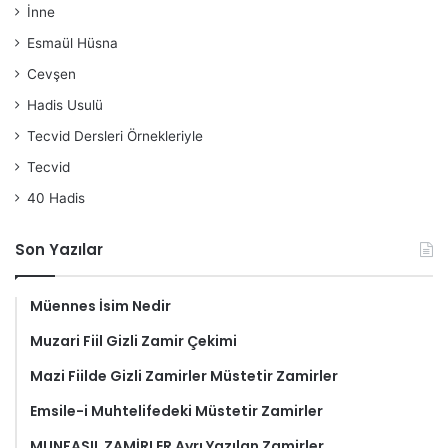
İnne
Esmaül Hüsna
Cevşen
Hadis Usulü
Tecvid Dersleri Örnekleriyle
Tecvid
40 Hadis
Son Yazılar
Müennes İsim Nedir
Muzari Fiil Gizli Zamir Çekimi
Mazi Fiilde Gizli Zamirler Müstetir Zamirler
Emsile-i Muhtelifedeki Müstetir Zamirler
MUNFASIL ZAMİRLER Ayrı Yazılan Zamirler