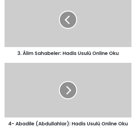
Âlim
Sahabeler:
Hadis
Usulü
Online
Oku
3. Âlim Sahabeler: Hadis Usulü Online Oku
4-
Abadile
(Abdullahlar):
Hadis
Usulü
Online
Oku
4- Abadile (Abdullahlar): Hadis Usulü Online Oku