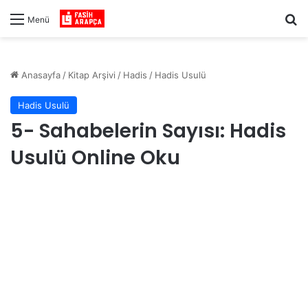
Ar
Menü
Anasayfa
/
Kitap Arşivi
/
Hadis
/
Hadis Usulü
Hadis Usulü
5- Sahabelerin Sayısı: Hadis
Usulü Online Oku