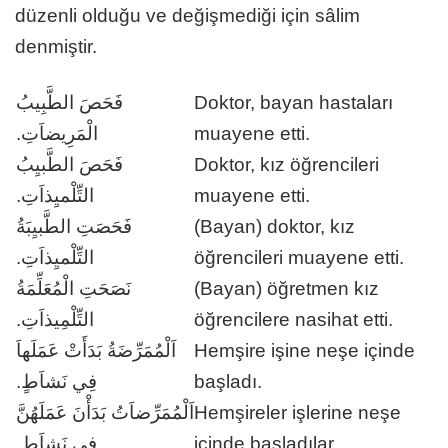
düzenli olduğu ve değişmediği için sâlim
denmiştir.
فَحَصَ الطَّبِيبُ
Doktor, bayan hastaları
الْمَرِيضاَتِ.
muayene etti.
فَحَصَ الطَّبيِبُ
Doktor, kız öğrencileri
التِّلْميِذاَتِ.
muayene etti.
فَحَصَتِ الطَّبيِبَةُ
(Bayan) doktor, kız
التِّلْميِذاَتِ.
öğrencileri muayene etti.
نَصَحَتِ الْمُعَلِّمَةُ
(Bayan) öğretmen kız
التِّلْمِيذاَتِ.
öğrencilere nasihat etti.
اَلْمُمَرِّضَةُ بَدَأَتْ عَمَلَهاَ
Hemşire işine neşe içinde
فِي نَشاَطٍ.
başladı.
اَلْمُمَرِّضاَتُ بَدَأْنَ عَمَلَهُنَّ
Hemşireler işlerine neşe
فِي نَشاَطٍ.
içinde başladılar.