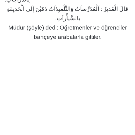
قاَلَ الْمُديِرُ : اَلْمُدَرِّساَتُ وَالتِّلْميِذاَتُ ذَهَبْنَ إِلَى الْحَديِقَةِ
بالسَّياَّراَتِ.
Müdür (şöyle) dedi: Öğretmenler ve öğrenciler
bahçeye arabalarla gittiler.