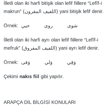
İlletli olan iki harfi bitişik olan lefif fiillere “Lefîf-i
makrun” (اللفيف المقرون) yani bitişik lefif denir.
Örnek: شوى روى حيي
İlletli olan iki harfi ayrı olan lefif fiillere “Lefîf-i
mefruk” (اللفيف المفروق) yani ayrı lefif denir.
Örnek: وَقِي وَلي وَفى
Çekimi
nakıs fiil
gibi yapılır.
ARAPÇA DİL BİLGİSİ KONULARI