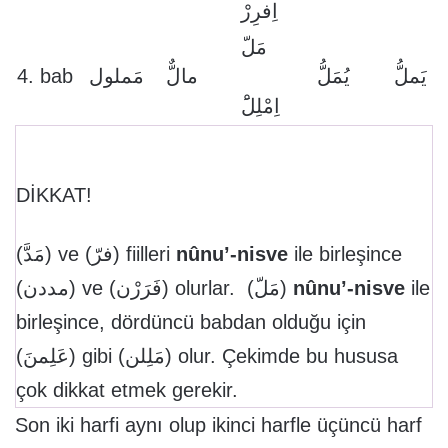
اِفرِرْ
مَلّ
4. bab
مَملول
مالٌّ
يُمَلُّ
يَملُّ
اِمْلِلَْ
DİKKAT!
(مَدَّ) ve (فرّ) fiilleri
nûnu’-nisve
ile birleşince
(مددن) ve (فَرَرْن) olurlar. (مَلّ)
nûnu’-nisve
ile
birleşince, dördüncü babdan olduğu için
(عَلِمنَ) gibi (مَلِلن) olur. Çekimde bu hususa
çok dikkat etmek gerekir.
Son iki harfi aynı olup ikinci harfle üçüncü harf