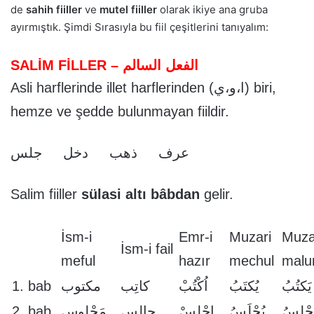
de
sahih fiiller
ve
mutel fiiller
olarak ikiye ana gruba
ayırmıştık. Şimdi Sırasıyla bu fiil çeşitlerini tanıyalım:
SALİM FİLLER – الفعل السالم
Asli harflerinde illet harflerinden (ا،و،ي) biri,
hemze ve şedde bulunmayan fiildir.
عرف ذهب دخل جلس
Salim fiiller
sülasi altı bâbdan
gelir.
İsm-i
Emr-i
Muzari
Muza
İsm-i fail
meful
hazır
mechul
mal
1. bab
مكتوب
كاتِب
اُكْتُبْ
يُكتَبُ
يَكتُبُ
2. bab
مَجْلوس
جالِس
اِجْلِسْ
يُجْلَسُ
َجْلِسُ