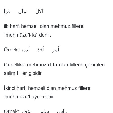
أكل سأل قرأ
ilk harfi hemzeli olan mehmuz fillere
“mehmûzu’l-fâ” denir.
Örnek: أمر أخذ أذن
Genellikle mehmûzu’l-fâ olan fiillerin çekimleri
salim fiiller gibidir.
İkinci harfi hemzeli olan mehmuz fillere
“mehmûzu’l-ayn” denir.
Örnek: رأس سئم رؤف