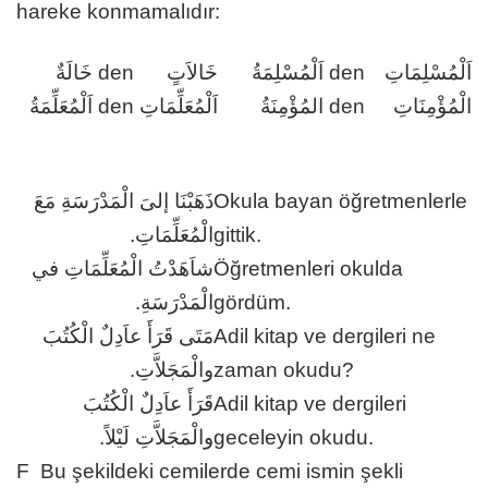
hareke konmamalıdır:
اَلْمُسْلِمَاتِ
اَلْمُسْلِمَةُ den
خَالاَتٍ
خَالَةٌ den
الْمُؤْمِنَاتِ
المُؤْمِنَةُ den
اَلْمُعَلِّمَاتِ
اَلْمُعَلِّمَةُ den
ذَهَبْنَا إلىَ الْمَدْرَسَةِ مَعَ
Okula bayan öğretmenlerle
الْمُعَلِّمَاتِ.
gittik.
شاَهَدْتُ الْمُعَلِّمَاتِ في
Öğretmenleri okulda
الْمَدْرَسَةِ.
gördüm.
مَتَى قَرَأَ عاَدِلٌ الْكُتُبَ
Adil kitap ve dergileri ne
والْمَجَلاَّتِ.
zaman okudu?
قَرَأَ عاَدِلٌ الْكُتُبَ
Adil kitap ve dergileri
والْمَجَلاَّتِ لَيْلاً.
geceleyin okudu.
F Bu şekildeki cemilerde cemi ismin şekli