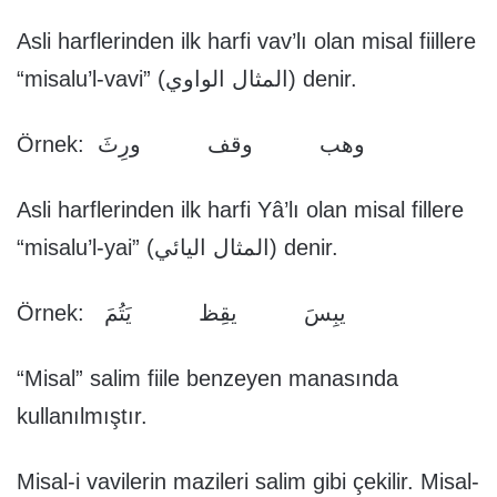
Asli harflerinden ilk harfi vav’lı olan misal fiillere
“misalu’l-vavi” (المثال الواوي) denir.
Örnek: وهب وقف ورِثَ
Asli harflerinden ilk harfi Yâ’lı olan misal fillere
“misalu’l-yai” (المثال اليائي) denir.
Örnek: يبِسَ يقِظ يَتُمَ
“Misal” salim fiile benzeyen manasında
kullanılmıştır.
Misal-i vavilerin mazileri salim gibi çekilir. Misal-