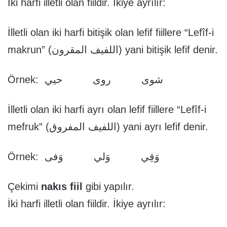
İki harfi illetli olan fiildir. İkiye ayrılır:
İlletli olan iki harfi bitişik olan lefif fiillere “Lefîf-i
makrun” (اللفيف المقرون) yani bitişik lefif denir.
Örnek: شوى روى حيي
İlletli olan iki harfi ayrı olan lefif fiillere “Lefîf-i
mefruk” (اللفيف المفروق) yani ayrı lefif denir.
Örnek: وَقِي وَلي وَفى
Çekimi
nakıs fiil
gibi yapılır.
İki harfi illetli olan fiildir. İkiye ayrılır: