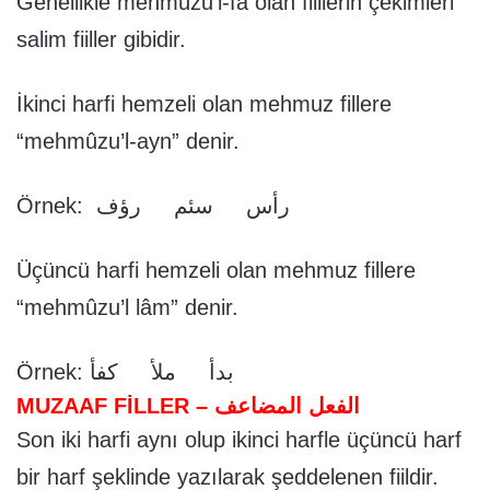
Genellikle mehmûzu’l-fâ olan fiillerin çekimleri
salim fiiller gibidir.
İkinci harfi hemzeli olan mehmuz fillere
“mehmûzu’l-ayn” denir.
Örnek: رأس سئم رؤف
Üçüncü harfi hemzeli olan mehmuz fillere
“mehmûzu’l lâm” denir.
Örnek: بدأ ملأ كفأ
MUZAAF FİLLER – الفعل المضاعف
Son iki harfi aynı olup ikinci harfle üçüncü harf
bir harf şeklinde yazılarak şeddelenen fiildir.