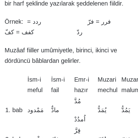
bir harf şeklinde yazılarak şeddelenen fiildir.
Örnek: فرر = فرّ ردد =
ردّ كفف = كفّ
Muzâaf fiiller umûmiyetle, birinci, ikinci ve
dördüncü bâblardan gelirler.
İsm-i
İsm-i
Emr-i
Muzari
Muzar
meful
fail
hazır
mechul
malu
مُدَّ
1. bab
مَمْدود
مادٌّ
يُمَدُّ
يَمُدُّ
اُمدُدْ
فِرَّ