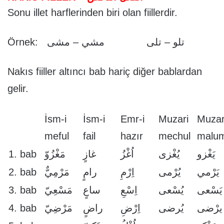
Sonu illet harflerinden biri olan fiillerdir.
Örnek: تلو – تلى مشي – مشى
Nakıs fiiller altıncı bab hariç diğer bablardan
gelir.
İsm-i
İsm-i
Emr-i
Muzari
Muzar
meful
fail
hazır
mechul
malu
1. bab
مَغْزُوّ
غازٍ
اُغْزُ
يُغْزى
يَغْزو
2. bab
مَرْمِيٌّ
رامٍ
اِرْمِ
يُرْمى
يَرْمي
3. bab
مَسْعِيّ
ساعٍ
اِسْعِ
يُسْعى
يَسْعى
4. bab
مَرْضِيّ
راضٍ
اِرْضِ
يُرضى
يرْضى