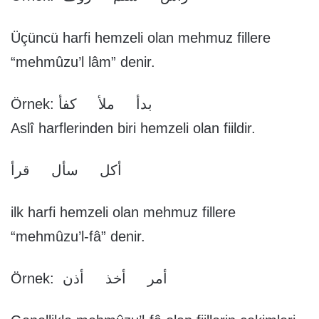
Üçüncü harfi hemzeli olan mehmuz fillere
“mehmûzu’l lâm” denir.
Örnek: بدأ ملأ كفأ
Aslî harflerinden biri hemzeli olan fiildir.
أكل سأل قرأ
ilk harfi hemzeli olan mehmuz fillere
“mehmûzu’l-fâ” denir.
Örnek: أمر أخذ أذن