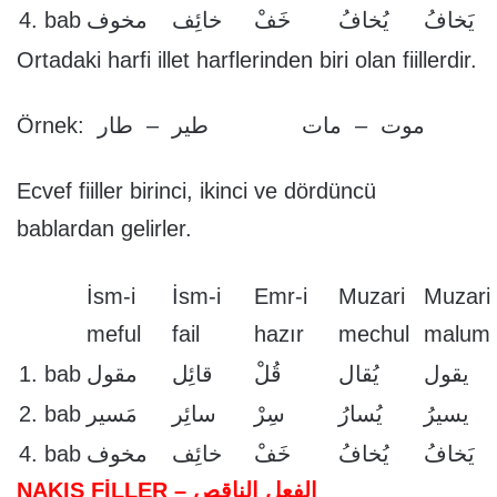
4. bab
مخوف
خائِف
خَفْ
يُخافُ
يَخافُ
Ortadaki harfi illet harflerinden biri olan fiillerdir.
Örnek: موت – مات طير – طار
Ecvef fiiller birinci, ikinci ve dördüncü
bablardan gelirler.
İsm-i
İsm-i
Emr-i
Muzari
Muzari
meful
fail
hazır
mechul
malum
1. bab
مقول
قائِل
قُلْ
يُقال
يقول
2. bab
مَسير
سائِر
سِرْ
يُسارُ
يسيرُ
4. bab
مخوف
خائِف
خَفْ
يُخافُ
يَخافُ
NAKIS FİLLER – الفعل الناقص