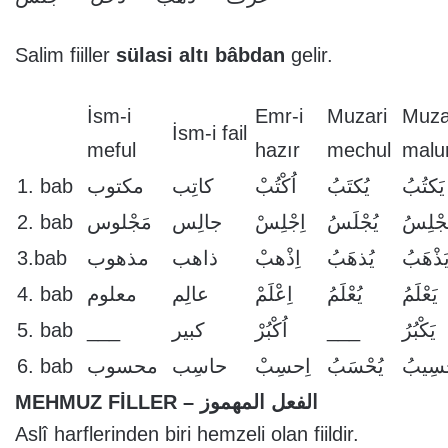
Salim fiiller
sülasi altı bâbdan
gelir.
İsm-i
Emr-i
Muzari
Muza
İsm-i fail
meful
hazır
mechul
mal
1. bab
مكتوب
كاتِب
اُكْتُبْ
يُكتَبُ
يَكتُبُ
2. bab
مَجْلوس
جالِس
اِجْلِسْ
يُجْلَسُ
َجْلِسُ
3.bab
مذهوب
ذاهب
اِذْهبْ
يُذهَبُ
َذْهَبُ
4. bab
معلوم
عالِم
اِعْلَمْ
يُعْلَمُ
يَعْلَمُ
5. bab
___
كبير
اُكْبُرْ
___
يَكْبُرُ
6. bab
محسوب
حاسِب
اِحسِبْ
يُحْسَبُ
ْسِيبُ
MEHMUZ FİLLER – الفعل المهموز
Aslî harflerinden biri hemzeli olan fiildir.