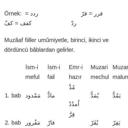
Örnek: فرر = فرّ ردد =
ردّ كفف = كفّ
Muzâaf fiiller umûmiyetle, birinci, ikinci ve
dördüncü bâblardan gelirler.
İsm-i
İsm-i
Emr-i
Muzari
Muzar
meful
fail
hazır
mechul
malu
مُدَّ
1. bab
مَمْدود
مادٌّ
يُمَدُّ
يَمُدُّ
اُمدُدْ
فِرَّ
2. bab
مَفْرور
فارّ
يُفَرّ
يَفِرّ