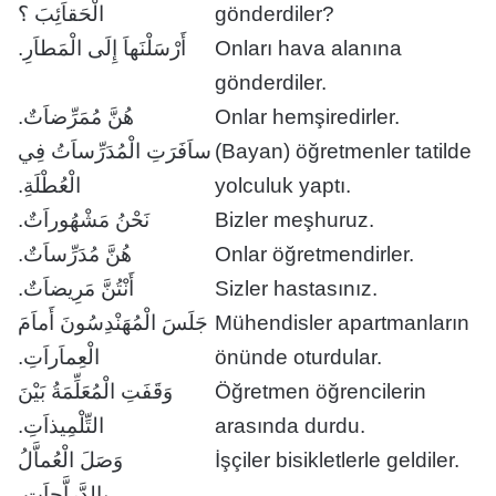
الْحَقاَئِبَ ؟
gönderdiler?
أَرْسَلْنَهاَ إِلَى الْمَطاَرِ.
Onları hava alanına
gönderdiler.
هُنَّ مُمَرِّضاَتٌ.
Onlar hemşiredirler.
ساَفَرَتِ الْمُدَرِّساَتُ فِي
(Bayan) öğretmenler tatilde
الْعُطْلَةِ.
yolculuk yaptı.
نَحْنُ مَشْهُوراَتٌ.
Bizler meşhuruz.
هُنَّ مُدَرِّساَتٌ.
Onlar öğretmendirler.
أَنْتُنَّ مَرِيضاَتٌ.
Sizler hastasınız.
جَلَسَ الْمُهَنْدِسُونَ أَماَمَ
Mühendisler apartmanların
الْعِماَراَتِ.
önünde oturdular.
وَقَفَتِ الْمُعَلِّمَةُ بَيْنَ
Öğretmen öğrencilerin
التِّلْمِيذاَتِ.
arasında durdu.
وَصَلَ الْعُماَّلُ
İşçiler bisikletlerle geldiler.
بِالدَّراَّجاَتِ.