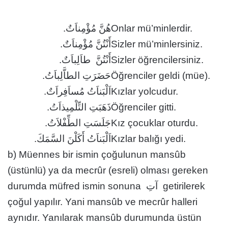
هُنَّ مُؤْمِناَتٌ.
Onlar mü’minlerdir.
أَنْتُنَّ مُؤْمِناَتٌ.
Sizler mü’minlersiniz.
أَنْتُنَّ طاَلِباَتٌ.
Sizler öğrencilersiniz.
حَضَرَتِ الطاَّلِباَتُ.
Öğrenciler geldi (müe).
اَلْبَناَتُ مُساَفِراَتٌ.
Kızlar yolcudur.
ذَهَبَتِ التِّلْمِيذاَتُ.
Öğrenciler gitti.
جَلَسَتِ الطِّفْلاَتُ.
Kız çocuklar oturdu.
اَلْبَناَتُ أَكَلْنَ السَّمَكَ.
Kızlar balığı yedi.
b) Müennes bir ismin çoğulunun mansûb
(üstünlü) ya da mecrûr (esreli) olması gereken
durumda müfred ismin sonuna آتِ getirilerek
çoğul yapılır. Yani mansûb ve mecrûr halleri
aynıdır. Yanılarak mansûb durumunda üstün