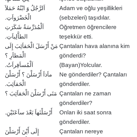
اَلرَّجُلُ وَ ابْنُهُ حَمَلاَ
Adam ve oğlu yeşillikleri
الْخَضْرَواَتِ.
(sebzeleri) taşıdılar.
اَلْمُدَرِّسَةُ شَكَرَتِ
Öğretmen öğrencilere
الطاَّلِباَتِ.
teşekkür etti.
مَنْ أَرْسَلَ الْحَقاَئِبَ إِلَى
Çantaları hava alanına kim
الْمَطاَرِ ؟
gönderdi?
اَلْمُساَفِراَتُ.
(Bayan)Yolcular.
ماَذاَ أَرْسَلْنَ ؟ أَرْسَلْنَ
Ne gönderdiler? Çantaları
الْحَقاَئِبَ.
gönderdiler.
مَتَى أَرْسَلْنَ الْحَقاَئِبَ ؟
Çantaları ne zaman
gönderdiler?
أَرْسَلْنَهاَ بَعْدَ ساَعَتَيْنِ.
Onları iki saat sonra
gönderdiler.
إِلَى أَيْنَ أَرْسَلْنَ
Çantaları nereye