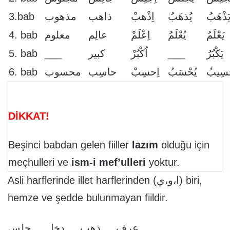
3.bab
مذهوب
ذاهب
اِذْهبْ
يُذهَبُ
َذْهَبُ
4. bab
معلوم
عالِم
اِعْلَمْ
يُعْلَمُ
يَعْلَمُ
5. bab
___
كبير
اُكْبُرْ
___
يَكْبُرُ
6. bab
محسوب
حاسِب
اِحسِبْ
يُحْسَبُ
ْسِيبُ
DİKKAT!
Beşinci babdan gelen fiiller
lazım
olduğu için
meçhulleri ve
ism-i mef’ulleri
yoktur.
Asli harflerinde illet harflerinden (ا،و،ي) biri,
hemze ve şedde bulunmayan fiildir.
عرف ذهب دخل جلس