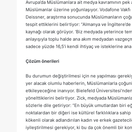
Avrupa’da Müslümanlara ait medya kavramının pek a
Müslümanlar üzerine yoğunlaşıyor. Vodafone Vakfı E
Deissner, araştırma sonucunda Müslümanların çoğun
tespit ettiklerini belirtiyor: “Almanya ve İngilter
kaynağı olarak görüyor. ‘Biz medyada yeterince tems
anlayışıyla toplu halde ana akım medyadan vazgeçmi
sadece yüzde 16,5’i kendi ihtiyaç ve isteklerine an
Çözüm önerileri
Bu durumun değiştirilmesi için ne yapılması gereki
yer alacak olumlu haberlerin, Müslümanlarla çoğunl
etkileyeceğine inanıyor. Bielefeld Üniversitesi’nde
yönelttiklerini belirtiyor. Zick, medyada Müslümanla
sözlerle dile getiriyor: “En büyük umutlardan biri eğ
noktalardan bir diğeri ise kültürel farklılıklara sa
kökenli olarak adlandırılan kadın ve erkek gazetecil
iyileştirilmesi gerekiyor, ki bu da çok önemli bir k