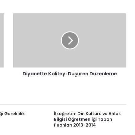
Diyanette
Kaliteyi
Düşüren
Düzenleme
Diyanette Kaliteyi Düşüren Düzenleme
i Gereklilik
İlköğretim Din Kültürü ve Ahlak
Bilgisi Öğretmenliği Taban
Puanları 2013-2014