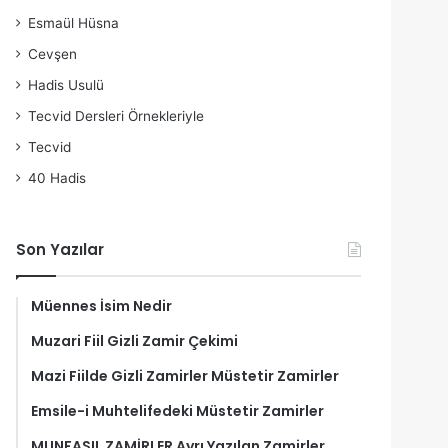
Esmaül Hüsna
Cevşen
Hadis Usulü
Tecvid Dersleri Örnekleriyle
Tecvid
40 Hadis
Son Yazılar
Müennes İsim Nedir
Muzari Fiil Gizli Zamir Çekimi
Mazi Fiilde Gizli Zamirler Müstetir Zamirler
Emsile-i Muhtelifedeki Müstetir Zamirler
MUNFASIL ZAMİRLER Ayrı Yazılan Zamirler