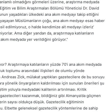
nlamlı olmadığını görmeleri üzerine, araştırma medyada
ğitim ve Bilim Araştırmaları Bölümü Yöneticisi Dr. David
un yaşadıkları ülkedeki ana akım medyayı takip ettiğini
e’de yaşayan Müslümanların çoğu, ana akım medyayı esas haber
il edilmiyoruz, o halde kendimize ait medyayı izleriz’
yorlar. Ama diğer yandan da, araştırmaya katılanların
a akım medyada yer verildiğini görüyor.”
yor? Araştırmaya katılanların yüzde 70’i ana akım medyada
uk toplumu arasındaki ilişkileri de olumlu yönde
n Andreas Zick, mülakat yaptıkları gazetecilere de bu soruyu
ra yönelik önyargıların kaldırılması için sunulan önerileri şu
itim yoluyla medyadaki kalitenin artırılması. Kritik
hip gazetecileri kazanmak, bildiğiniz gibi Almanya’da göçmen
erin sayısı oldukça düşük. Gazetecilik eğitiminin
onu. Elbette geleneksel gazetecilik yöntemlerine de sahip