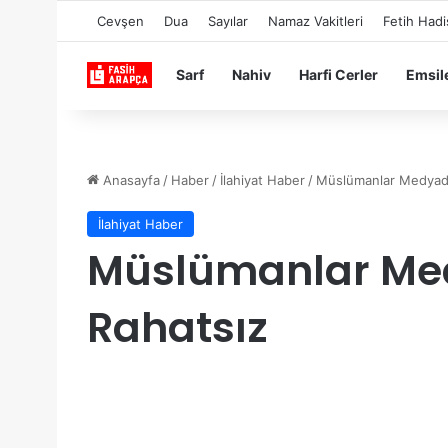
Cevşen
Dua
Sayılar
Namaz Vakitleri
Fetih Hadi
Sarf
Nahiv
Harfi Cerler
Emsil
Anasayfa
/
Haber
/
İlahiyat Haber
/
Müslümanlar Medyad
İlahiyat Haber
Müslümanlar Me
Rahatsız