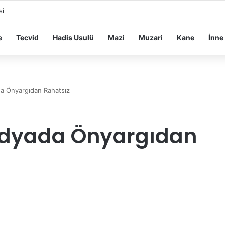
si
e
Tecvid
Hadis Usulü
Mazi
Muzari
Kane
İnne
a Önyargıdan Rahatsız
dyada Önyargıdan