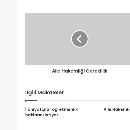
Aile
Hakemliği
Gereklilik
Aile Hakemliği Gereklilik
İlgili Makaleler
İlahiyatçılar öğretmenlik
Aile Hakemliğ
haklarını istiyor