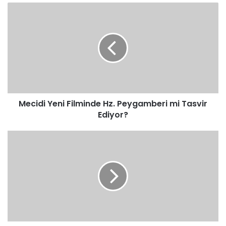
Mecidi
Yeni
Filminde
Hz.
Peygamberi
mi
Tasvir
Ediyor?
Mecidi Yeni Filminde Hz. Peygamberi mi Tasvir
Ediyor?
Görmez:İslamda
Misyonerlik
yoktur
Tebliğ
vardır