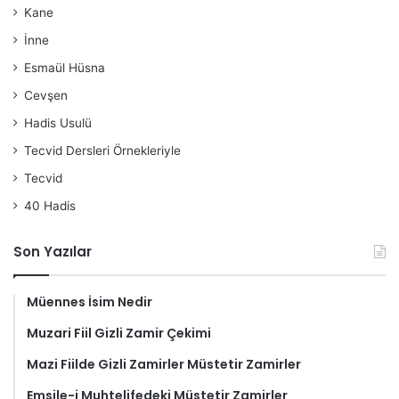
Kane
İnne
Esmaül Hüsna
Cevşen
Hadis Usulü
Tecvid Dersleri Örnekleriyle
Tecvid
40 Hadis
Son Yazılar
Müennes İsim Nedir
Muzari Fiil Gizli Zamir Çekimi
Mazi Fiilde Gizli Zamirler Müstetir Zamirler
Emsile-i Muhtelifedeki Müstetir Zamirler