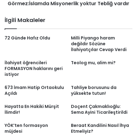
Görmez:İslamda Misyonerlik yoktur Tebliğ vardır
İlgili Makaleler
72 Günde Hafız Oldu
Milli Piyango haram
değildir Sözüne
İlahiyatçılar Cevap Verdi
İlahiyat öğrencileri
Teolog mu, alim mi?
FORMASYON haklarını geri
istiyor
673 İmam Hatip Ortaokulu
Tahliye borusunu da
Açıldı
yüksekte tutun!
Hayatta En Hakiki Mürşit
Doçent Çakmaklıoğlu:
İlimdir!
Sema Ayini Ticarileştirildi
YÖK’ten formasyon
Beraat Kandilini Nasıl İhya
müjdesi
Etmeliyiz?