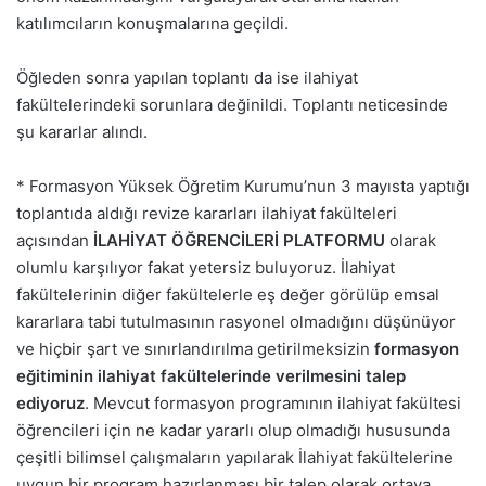
katılımcıların konuşmalarına geçildi.
Öğleden sonra yapılan toplantı da ise ilahiyat
fakültelerindeki sorunlara değinildi. Toplantı neticesinde
şu kararlar alındı.
* Formasyon Yüksek Öğretim Kurumu’nun 3 mayısta yaptığı
toplantıda aldığı revize kararları ilahiyat fakülteleri
açısından
İLAHİYAT ÖĞRENCİLERİ PLATFORMU
olarak
olumlu karşılıyor fakat yetersiz buluyoruz. İlahiyat
fakültelerinin diğer fakültelerle eş değer görülüp emsal
kararlara tabi tutulmasının rasyonel olmadığını düşünüyor
ve
hiçbir şart ve sınırlandırılma getirilmeksizin
formasyon
eğitiminin ilahiyat fakültelerinde verilmesini talep
ediyoruz
. Mevcut formasyon programının ilahiyat fakültesi
öğrencileri için ne kadar yararlı olup olmadığı hususunda
çeşitli bilimsel çalışmaların yapılarak İlahiyat fakültelerine
uygun bir program hazırlanması bir talep olarak ortaya