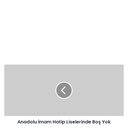
Anadolu
İmam
Hatip
Liselerinde
Boş
Yok
Anadolu İmam Hatip Liselerinde Boş Yok