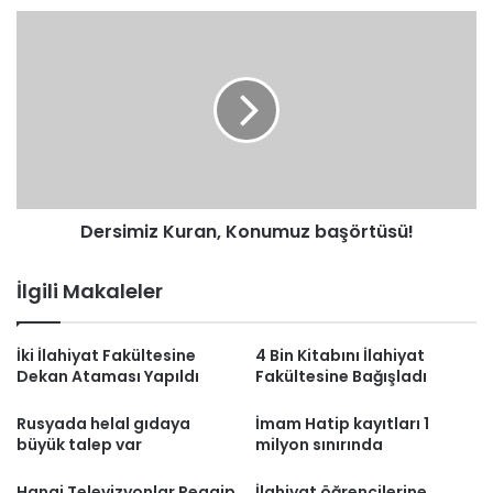
Dersimiz
Kuran,
Konumuz
başörtüsü!
Dersimiz Kuran, Konumuz başörtüsü!
İlgili Makaleler
İki İlahiyat Fakültesine
4 Bin Kitabını İlahiyat
Dekan Ataması Yapıldı
Fakültesine Bağışladı
Rusyada helal gıdaya
İmam Hatip kayıtları 1
büyük talep var
milyon sınırında
Hangi Televizyonlar Regaip
İlahiyat öğrencilerine