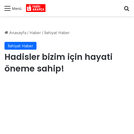
Ar
Menü
Anasayfa
/
Haber
/
İlahiyat Haber
İlahiyat Haber
Hadisler bizim için hayati
öneme sahip!