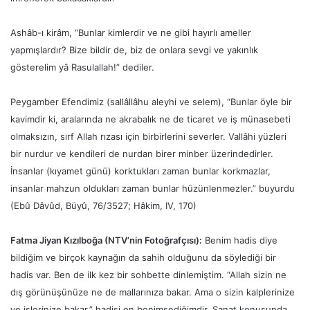
Ashâb-ı kirâm, “Bunlar kimlerdir ve ne gibi hayırlı ameller
yapmışlardır? Bize bildir de, biz de onlara sevgi ve yakınlık
gösterelim yâ Rasulallah!” dediler.
Peygamber Efendimiz (sallâllâhu aleyhi ve selem), “Bunlar öyle bir
kavimdir ki, aralarında ne akrabalık ne de ticaret ve iş münasebeti
olmaksızın, sırf Allah rızası için birbirlerini severler. Vallâhi yüzleri
bir nurdur ve kendileri de nurdan birer minber üzerindedirler.
İnsanlar (kıyamet günü) korktukları zaman bunlar korkmazlar,
insanlar mahzun oldukları zaman bunlar hüzünlenmezler.” buyurdu
(Ebû Dâvûd, Büyû, 76/3527; Hâkim, IV, 170)
Fatma Jiyan Kızılboğa (NTV’nin Fotoğrafçısı):
Benim hadis diye
bildiğim ve birçok kaynağın da sahih olduğunu da söylediği bir
hadis var. Ben de ilk kez bir sohbette dinlemiştim. “Allah sizin ne
dış görünüşünüze ne de mallarınıza bakar. Ama o sizin kalplerinize
ve işlerinize bakar.” hadisi en benimsediğimdir. Sanat konusunda