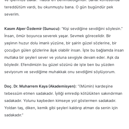
tereddütüm vardı, bu okunmuştu bana. O gün bugündür pek
severim.
Kasım Alper Özdemir (Sunucu)
:
“Kişi sevdiğine sevdiğini söylesin.”
İnsan, ömür boyunca severek yaşar. Sevmek görecelidir. Bir
yaşlının huzur dolu imanlı yüzüne, bir şairin güzel sözlerine, bir
çocuğun gülen gözlerine âşık olabilir insan. İşte bu bağlamda insan
mutlaka bir şeyleri sever ve yoluna sevgiyle devam eder. Aşk da
böyledir. Efendimizin bu güzel sözünü de işte ben bu yüzden
seviyorum ve sevdiğime muhakkak onu sevdiğimi söylüyorum.
Doç. Dr. Muharrem Kaya (Akademisyen)
:
“(Mümin) kardeşine
tebessüm etmen sadakadır. İyiliği emredip kötülükten sakındırman
sadakadır. Yolunu kaybeden kimseye yol göstermen sadakadır.
Yoldan taş, diken, kemik gibi şeyleri kaldırıp atman da senin için
sadakadır.”