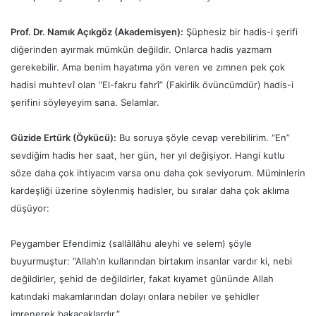
Prof. Dr. Namık Açıkgöz (Akademisyen)
:
Şüphesiz bir hadis-i şerifi
diğerinden ayırmak mümkün değildir. Onlarca hadis yazmam
gerekebilir. Ama benim hayatıma yön veren ve zımnen pek çok
hadisi muhtevî olan “El-fakru fahrî” (Fakirlik övüncümdür) hadis-i
şerifini söyleyeyim sana. Selamlar.
Güzide Ertürk (Öykücü)
:
Bu soruya şöyle cevap verebilirim. “En”
sevdiğim hadis her saat, her gün, her yıl değişiyor. Hangi kutlu
söze daha çok ihtiyacım varsa onu daha çok seviyorum. Müminlerin
kardeşliği üzerine söylenmiş hadisler, bu sıralar daha çok aklıma
düşüyor:
Peygamber Efendimiz (sallâllâhu aleyhi ve selem) şöyle
buyurmuştur: “Allah’ın kullarından birtakım insanlar vardır ki, nebi
değildirler, şehid de değildirler, fakat kıyamet gününde Allah
katındaki makamlarından dolayı onlara nebiler ve şehidler
imrenerek bakacaklardır.”