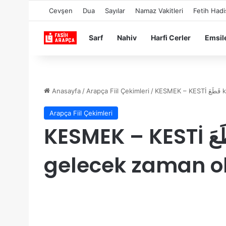
Cevşen
Dua
Sayılar
Namaz Vakitleri
Fetih Hadi
Sarf
Nahiv
Harfi Cerler
Emsil
Anasayfa
/
Arapça Fiil Çekimleri
/
KE
Arapça Fiil Çekimleri
KESMEK – KESTİ قَطَعَ kata’a fiilinin
gelecek zaman o