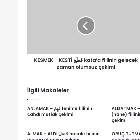
KESMEK
-
KESTİ
قَطَعَ
kata’a
fiilinin
gelecek
zaman
olumsuz
KESMEK - KESTİ قَطَعَ kata’a fiilinin gelecek
çekimi
zaman olumsuz çekimi
İlgili Makaleler
ALDATMAK –/ İ
ANLAMAK – فَهِمَ fehime fiilinin
cahdı mutlak çekimi
(hâne) fiili
çekimi
ORUÇ TUTMAK –صَامَ sâme 
ALMAK – ALDI حَصَلَ hasale fiilinin
muzari olumsuz çekimi:
gelecek zam