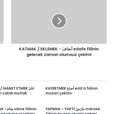
KATMAK
/
EKLEMEK
-
اَضَافَ
edafe
fiilinin
gelecek
zaman
KATMAK / EKLEMEK - اَضَافَ edafe fiilinin
olumsuz
çekimi
gelecek zaman olumsuz çekimi
KAYBETMEK أضاع edâ’a fiilinin
HANET ETMEK خَانَ
nin cahdı mutlak
muzari çekimi:
YAPMAK – YAPTI مَارَسَ mârase
fiilinin
an olumsuz çekimi
fiilinin muzari olumlu çekimi