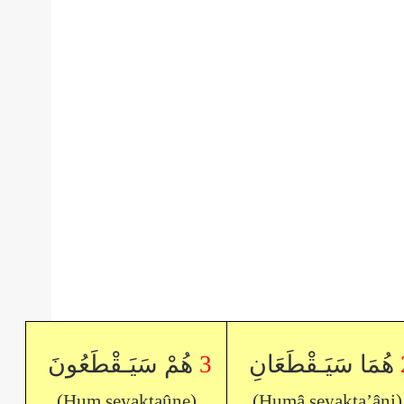
هُمْ سَيَـقْطَعُونَ
3
هُمَا سَيَـقْطَعَانِ
(Hum seyaktaûne)
(Humâ seyakta’âni)