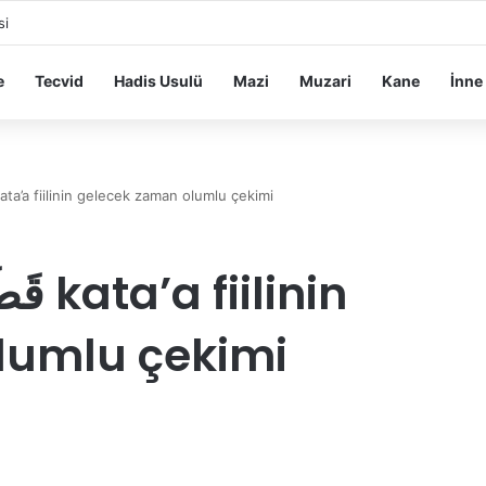
si
e
Tecvid
Hadis Usulü
Mazi
Muzari
Kane
İnne
SMEK – KESTİ قَطَعَ kata’a fiilinin gelecek zaman olumlu çekimi
lumlu çekimi