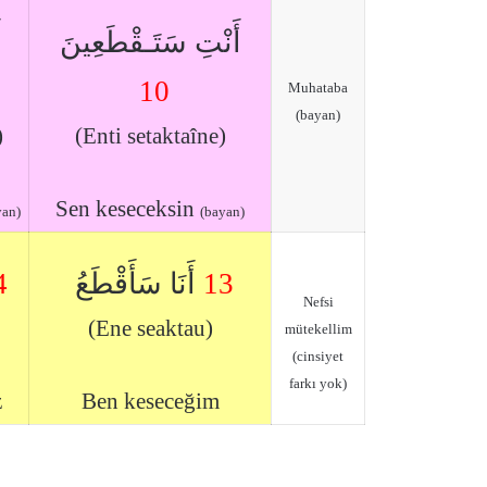
أَنْتِ سَتَـقْطَعِينَ
أ
10
Muhataba
(bayan)
)
(Enti setaktaîne)
Sen keseceksin
yan)
(bayan)
4
أَنَا سَأَقْطَعُ
13
Nefsi
(Ene seaktau)
mütekellim
(cinsiyet
farkı yok)
z
Ben keseceğim