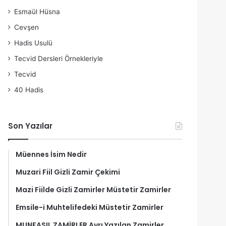
Esmaül Hüsna
Cevşen
Hadis Usulü
Tecvid Dersleri Örnekleriyle
Tecvid
40 Hadis
Son Yazılar
Müennes İsim Nedir
Muzari Fiil Gizli Zamir Çekimi
Mazi Fiilde Gizli Zamirler Müstetir Zamirler
Emsile-i Muhtelifedeki Müstetir Zamirler
MUNFASIL ZAMİRLER Ayrı Yazılan Zamirler