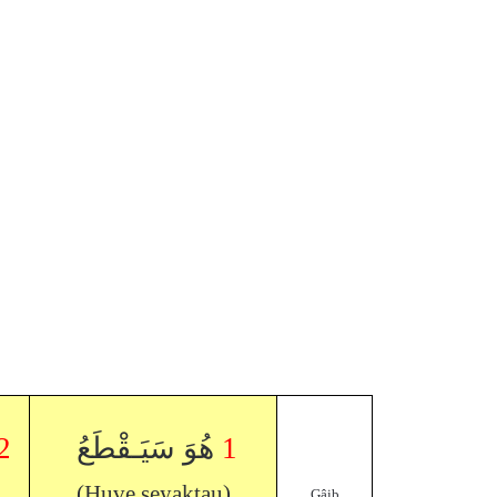
2
هُوَ سَيَـقْطَعُ
1
(Huve seyaktau)
Gâib