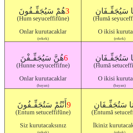
هُمْ سَيُجَفِّـفُونَ
3
ا سَيُجَفِّـفَانِ
(Hum seyuceffifûne)
(Humâ seyuceffi
Onlar kurutacaklar
O ikisi kurut
(erkek)
(erkek)
هُنَّ سَيُجَفِّـفْنَ
6
ا سَتُجَفِّـفَانِ
(Hunne seyuceffifne)
(Humâ setuceffi
Onlar kurutacaklar
O ikisi kurut
(bayan)
(bayan)
أَنْتُمْ سَتُجَفِّـفُونَ
9
ُمَا سَتُجَفِّـفَانِ
(Entum setuceffifûne)
(Entumâ setuceff
Siz kurutacaksınız
İkiniz kurutaca
(erkek)
(erkek)