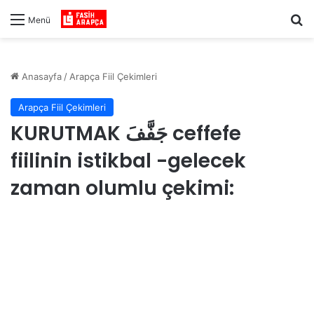
Ar
Menü
Anasayfa
/
Arapça Fiil Çekimleri
Arapça Fiil Çekimleri
KURUTMAK جَفَّفَ ceffefe
fiilinin istikbal -gelecek
zaman olumlu çekimi: