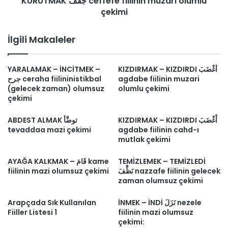
KURUTMAK جَفَّفَ ceffefe fiilinin muzari olumlu
çekimi
İlgili Makaleler
YARALAMAK – İNCİTMEK –
KIZDIRMAK – KIZDIRDI أَغْضَبَ
جرح ceraha fiilininistikbal
agdabe fiilinin muzari
(gelecek zaman) olumsuz
olumlu çekimi
çekimi
KIZDIRMAK – KIZDIRDI أَغْضَبَ
ABDEST ALMAK توضَّأ
tevaddaa mazi çekimi
agdabe fiilinin cahd-ı
mutlak çekimi
AYAĞA KALKMAK – قَامَ kame
TEMİZLEMEK – TEMİZLEDİ
fiilinin mazi olumsuz çekimi
نَظَّفَ nazzafe fiilinin gelecek
zaman olumsuz çekimi
Arapçada Sık Kullanılan
İNMEK – İNDİ نَزَلَ nezele
Fiiller Listesi 1
fiilinin mazi olumsuz
çekimi: