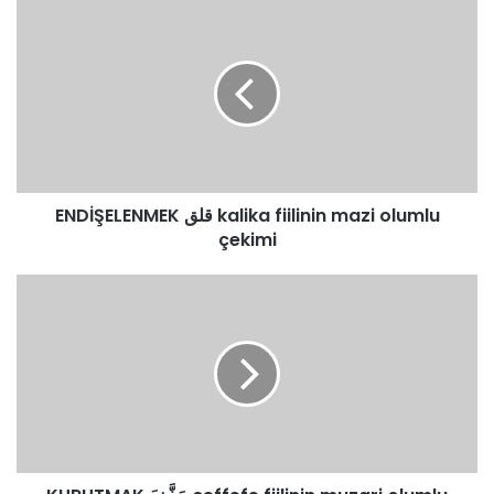
ENDİŞELENMEK
قلق
kalika
fiilinin
mazi
olumlu
çekimi
ENDİŞELENMEK قلق kalika fiilinin mazi olumlu
çekimi
KURUTMAK
جَفَّفَ
ceffefe
fiilinin
muzari
olumlu
çekimi