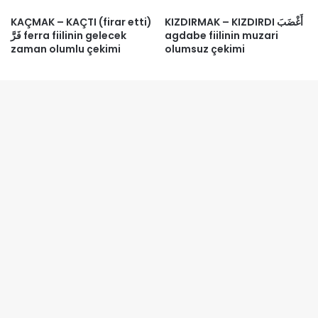
KAÇMAK – KAÇTI (firar etti)
KIZDIRMAK – KIZDIRDI أَغْضَبَ
فَرَّ ferra fiilinin gelecek
agdabe fiilinin muzari
zaman olumlu çekimi
olumsuz çekimi