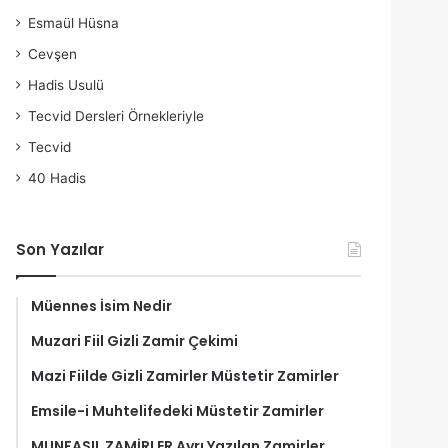
Esmaül Hüsna
Cevşen
Hadis Usulü
Tecvid Dersleri Örnekleriyle
Tecvid
40 Hadis
Son Yazılar
Müennes İsim Nedir
Muzari Fiil Gizli Zamir Çekimi
Mazi Fiilde Gizli Zamirler Müstetir Zamirler
Emsile-i Muhtelifedeki Müstetir Zamirler
MUNFASIL ZAMİRLER Ayrı Yazılan Zamirler