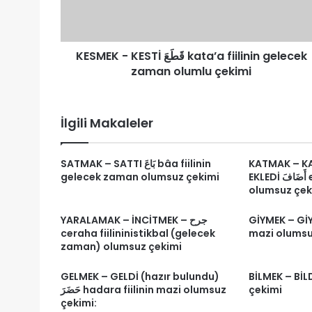
gelecek
zaman
olumlu
KESMEK - KESTİ قَطَعَ kata’a fiilinin gelecek
çekimi
zaman olumlu çekimi
İlgili Makaleler
SATMAK – SATTI بَاعَ bâa fiilinin
KATMAK – KA
gelecek zaman olumsuz çekimi
EKLEDİ أَضَافَ edafe fiilinin mazi
olumsuz çek
GİYMEK – GİYDİ اِرْتَدَى irteda 
YARALAMAK – İNCİTMEK – جرح
ceraha fiilininistikbal (gelecek
mazi olumsu
zaman) olumsuz çekimi
GELMEK – GELDİ (hazır bulundu)
BİLMEK – BİLD
حَضَرَ hadara fiilinin mazi olumsuz
çekimi
çekimi: