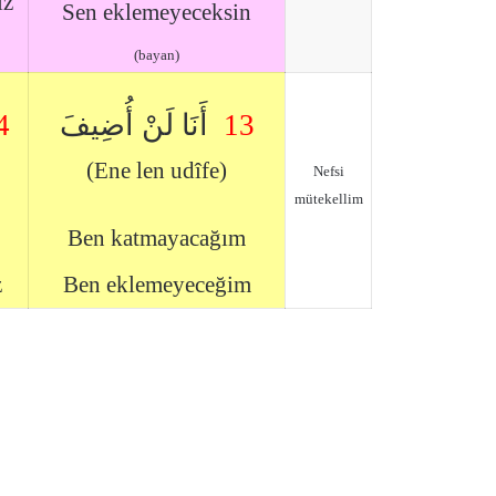
iz
Sen eklemeyeceksin
(bayan)
4
أَنَا لَنْ أُضِيفَ
13
(Ene len udîfe)
Nefsi
mütekellim
Ben katmayacağım
z
Ben eklemeyeceğim