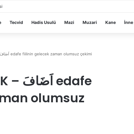
si
e
Tecvid
Hadis Usulü
Mazi
Muzari
Kane
İnne
KATMAK / EKLEMEK – اَضَافَ edafe fiilinin gelecek zaman olumsuz çekimi
 edafe
 zaman olumsuz