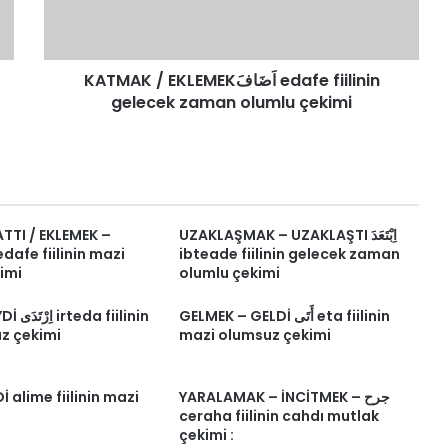
zaman
olumlu
çekimi
KATMAK / EKLEMEKاَضَافَ edafe fiilinin
gelecek zaman olumlu çekimi
TTI / EKLEMEK –
UZAKLAŞMAK – UZAKLAŞTI اِبْتَعَدَ
ibteade fiilinin gelecek zaman
imi
olumlu çekimi
GELMEK – GELDİ أَتَى eta fiilinin
fiilinin
z çekimi
mazi olumsuz çekimi
İ alime fiilinin mazi
YARALAMAK – İNCİTMEK – جرح
ceraha fiilinin cahdı mutlak
çekimi :