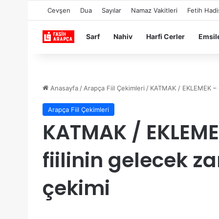
Cevşen
Dua
Sayılar
Namaz Vakitleri
Fetih Hadi
Sarf
Nahiv
Harfi Cerler
Emsil
Anasayfa
/
Arapça Fiil Çekimleri
/
Arapça Fiil Çekimleri
KATMAK / EKLEMEK – اَضَافَ
fiilinin gelecek
çekimi