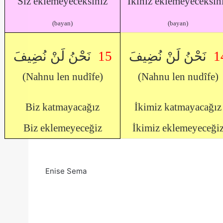
Siz eklemeyeceksiniz
İkiniz eklemeyeceksin
(bayan)
(bayan)
نَحْنُ لَنْ نُضِيفَ
15
نَحْنُ لَنْ نُضِيفَ
1
(Nahnu len nudîfe)
(Nahnu len nudîfe)
Biz katmayacağız
İkimiz katmayacağız
Biz eklemeyeceğiz
İkimiz eklemeyeceği
Enise Sema