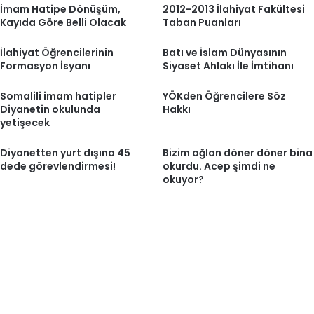
İmam Hatipe Dönüşüm,
2012-2013 İlahiyat Fakültesi
Kayıda Göre Belli Olacak
Taban Puanları
İlahiyat Öğrencilerinin
Batı ve İslam Dünyasının
Formasyon İsyanı
Siyaset Ahlakı İle İmtihanı
Somalili imam hatipler
YÖKden Öğrencilere Söz
Diyanetin okulunda
Hakkı
yetişecek
Diyanetten yurt dışına 45
Bizim oğlan döner döner bina
dede görevlendirmesi!
okurdu. Acep şimdi ne
okuyor?