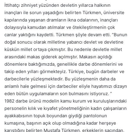
İttihatçı zihniyet yüzünden devletin yıllarca halkının
inançları ile sorun yaşadığını belirten Türkmen, üniversite
kapılarında yaşanan dramların ikna odalarının, inançları
dolayısıyla kamudan atılmalar ve ötekileştirmenin çok
canlar yaktığını kaydetti. Türkmen şöyle devam etti. ”Bunun
doğal sonucu olarak milletine yabancı devlet ve devletine
küskün millet ortaya çıkmıştır. Bu nedenle devletle millet
arasındaki makas giderek açılmıştır. Makasın açıldığı
dönemlere baktığımızda, genellikle darbe dönemlerini ve
takip eden yılları görmekteyiz. Türkiye, bugün darbeler ve
darbecilerle yüzleşmektedir. Bu yüzleşmenin daha da
anlamlı hale gelmesi için darbeciler eliyle hayatımızı dizayn
eden bütün uygulamaların son bulmasını istiyoruz. ”
1982 darbe ürünü modelin kamu kurum ve kuruluşlarındaki
personelin kılık ve kıyafet yönetmeliğinin kadın çalışanların
ayakkabısının topuk boyundan giydiği pantolonun
kumaşına, başının açık olup olmadığına kadar herşeye
karıştığını belirten Mustafa Türkmen, erkeklerin saçından,