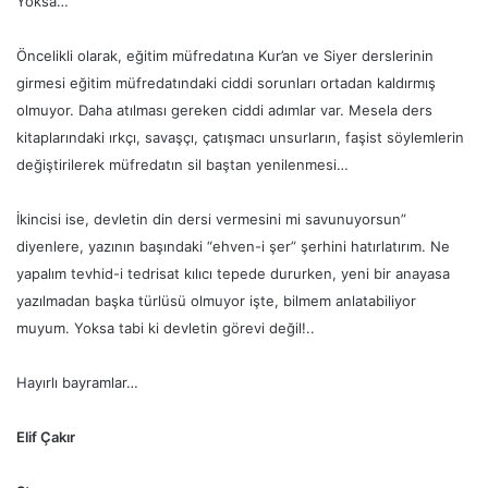
Yoksa…
Öncelikli olarak, eğitim müfredatına Kur’an ve Siyer derslerinin
girmesi eğitim müfredatındaki ciddi sorunları ortadan kaldırmış
olmuyor. Daha atılması gereken ciddi adımlar var. Mesela ders
kitaplarındaki ırkçı, savaşçı, çatışmacı unsurların, faşist söylemlerin
değiştirilerek müfredatın sil baştan yenilenmesi…
İkincisi ise, devletin din dersi vermesini mi savunuyorsun”
diyenlere, yazının başındaki “ehven-i şer” şerhini hatırlatırım. Ne
yapalım tevhid-i tedrisat kılıcı tepede dururken, yeni bir anayasa
yazılmadan başka türlüsü olmuyor işte, bilmem anlatabiliyor
muyum. Yoksa tabi ki devletin görevi değil!..
Hayırlı bayramlar…
Elif Çakır