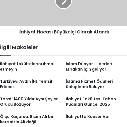
Atandı
İlahiyat Hocası Büyükelçi Olarak Atandı
İlgili Makaleler
İlahiyat fakültelerini ihmal
İslam Dünyası Liderleri
etmeyin
Erbakan için geliyor
Türkiyeyi Aydın İHL Temsil
İslama Hizmet Ödülleri
Edecek
Sahiplerini Buluyor
Taraf: 1400 Yıldır Aynı Şeyler
İlahiyat Fakültesi Taban
Orucu Bozuyor
Puanları Güncel 2025
Ölçü Kaçarsa: Bizim Ali bir
İlahiyatta Konser Var
kere sizin Ali değil…