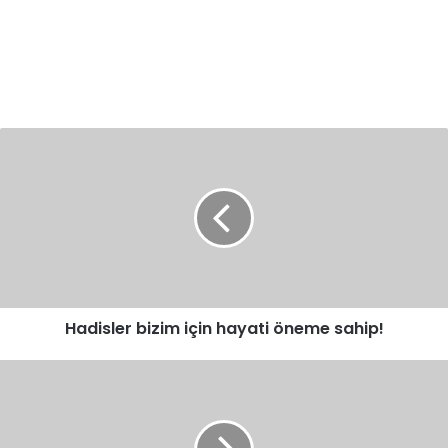
Hadisler
bizim
için
hayati
öneme
sahip!
Hadisler bizim için hayati öneme sahip!
İlahiyat
Hocası
Büyükelçi
Olarak