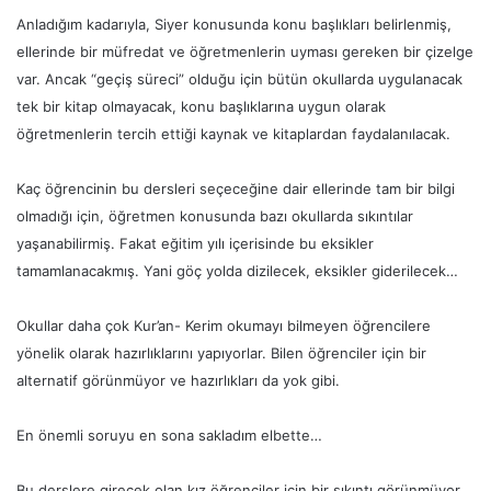
Anladığım kadarıyla, Siyer konusunda konu başlıkları belirlenmiş,
ellerinde bir müfredat ve öğretmenlerin uyması gereken bir çizelge
var. Ancak “geçiş süreci” olduğu için bütün okullarda uygulanacak
tek bir kitap olmayacak, konu başlıklarına uygun olarak
öğretmenlerin tercih ettiği kaynak ve kitaplardan faydalanılacak.
Kaç öğrencinin bu dersleri seçeceğine dair ellerinde tam bir bilgi
olmadığı için, öğretmen konusunda bazı okullarda sıkıntılar
yaşanabilirmiş. Fakat eğitim yılı içerisinde bu eksikler
tamamlanacakmış. Yani göç yolda dizilecek, eksikler giderilecek…
Okullar daha çok Kur’an- Kerim okumayı bilmeyen öğrencilere
yönelik olarak hazırlıklarını yapıyorlar. Bilen öğrenciler için bir
alternatif görünmüyor ve hazırlıkları da yok gibi.
En önemli soruyu en sona sakladım elbette…
Bu derslere girecek olan kız öğrenciler için bir sıkıntı görünmüyor