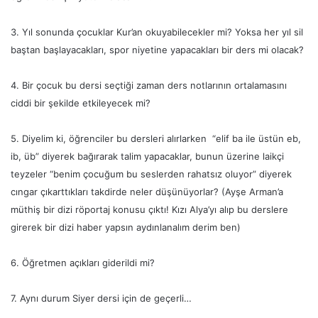
3. Yıl sonunda çocuklar Kur’an okuyabilecekler mi? Yoksa her yıl sil
baştan başlayacakları, spor niyetine yapacakları bir ders mi olacak?
4. Bir çocuk bu dersi seçtiği zaman ders notlarının ortalamasını
ciddi bir şekilde etkileyecek mi?
5. Diyelim ki, öğrenciler bu dersleri alırlarken “elif ba ile üstün eb,
ib, üb” diyerek bağırarak talim yapacaklar, bunun üzerine laikçi
teyzeler “benim çocuğum bu seslerden rahatsız oluyor” diyerek
cıngar çıkarttıkları takdirde neler düşünüyorlar? (Ayşe Arman’a
müthiş bir dizi röportaj konusu çıktı! Kızı Alya’yı alıp bu derslere
girerek bir dizi haber yapsın aydınlanalım derim ben)
6. Öğretmen açıkları giderildi mi?
7. Aynı durum Siyer dersi için de geçerli…