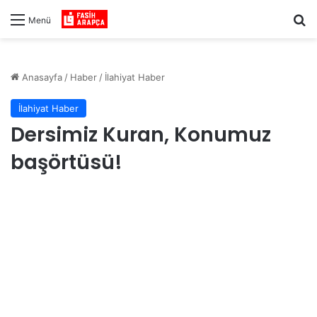
Ar
Menü
Anasayfa
/
Haber
/
İlahiyat Haber
İlahiyat Haber
Dersimiz Kuran, Konumuz
başörtüsü!