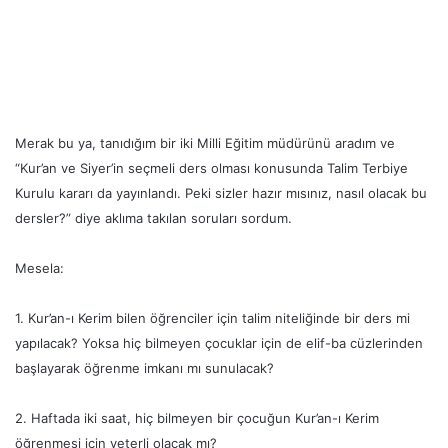
Merak bu ya, tanıdığım bir iki Milli Eğitim müdürünü aradım ve
“Kur’an ve Siyer’in seçmeli ders olması konusunda Talim Terbiye
Kurulu kararı da yayınlandı. Peki sizler hazır mısınız, nasıl olacak bu
dersler?” diye aklıma takılan soruları sordum.
Mesela:
1. Kur’an-ı Kerim bilen öğrenciler için talim niteliğinde bir ders mi
yapılacak? Yoksa hiç bilmeyen çocuklar için de elif-ba cüzlerinden
başlayarak öğrenme imkanı mı sunulacak?
2. Haftada iki saat, hiç bilmeyen bir çocuğun Kur’an-ı Kerim
öğrenmesi için yeterli olacak mı?