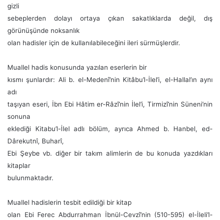
gizli
sebeplerden dolayı ortaya çıkan sakatlıklarda değil, dış
görünüşünde noksanlık
olan hadisler için de kullanılabileceğini ileri sürmüşlerdir.
Muallel hadis konusunda yazılan eserlerin bir
kısmı şunlardır: Ali b. el-Medenî’nin Kitâbu’l-İlel’i, el-Hallal’ın aynı
adı
taşıyan eseri, İbn Ebi Hâtim er-Râzî’nin İlel’i, Tirmizî’nin Süneni’nin
sonuna
eklediği Kitabu’l-İlel adlı bölüm, ayrıca Ahmed b. Hanbel, ed-
Dârekutnî, Buharî,
Ebi Şeybe vb. diğer bir takım alimlerin de bu konuda yazdıkları
kitaplar
bulunmaktadır.
Muallel hadislerin tesbit edildiği bir kitap
olan Ebi Ferec Abdurrahman İbnül-Cevzî’nin (510-595) el-İleli’l-