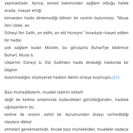
yapmaktadır. Ayrıca, sened bakımından sağlam olduğu halde
arada, rivayet ettiği
kimseden hadis dinlemediği bilinen bir ravinin bulunması. “Musa
İbni Ukbe, an
Süheyl İbn Salih, an ebîhi, an ebî Hureyre” İsnadıyla rivayet edilen
bir hadisi
çok sağlam bulan Müslim, bu görüşünü Buharî’ye bildirince
Buharî, Musa b.
Ukbe’nin Süheyl b. Ebi Salih’den hadis dinlediği hakkında bir
bilginin
bulunmadığını söyleyerek hadisin illetini ortaya koymuştu.
[11]
Bazı muhaddislerin, muallel tabirini istilahî
değil de kelime anlamında kullandıkları görüldüğünden, hadisle
uğraşanların bu
kelime ile ravinin zahiri bir durumundan dolayı cerhedildiği
olaylara dikkat
etmeleri gerekmektedir. Ancak bazı münekkidler, muallelin sadece