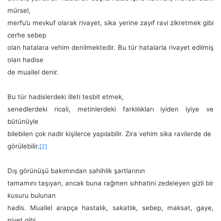
mürsel,
merfu’u mevkuf olarak rivayet, sika yerine zayıf ravi zikretmek gibi
cerhe sebep
olan hatalara vehim denilmektedir. Bu tür hatalarla rivayet edilmiş
olan hadise
de muallel denir.
Bu tür hadislerdeki illeti tesbit etmek,
senedlerdeki ricali, metinlerdeki farklılıkları iyiden iyiye ve
bütünüyle
bilebilen çok nadir kişilerce yapılabilir. Zira vehim sika ravilerde de
görülebilir.
[2]
Dış görünüşü bakımından sahihlik şartlarının
tamamını taşıyan, ancak buna rağmen sıhhatini zedeleyen gizli bir
kusuru bulunan
hadis. Muallel arapça hastalık, sakatlık, sebep, maksat, gaye,
niyet gibi