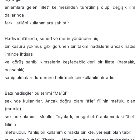
anlamlara gelen “illet” kelimesinden türetilmiş olup, değişik ilim
dallarında
farklı ıstilâhî kullanımlara sahiptir.
Hadis ıstılâhında, sened ve metin yönünden hiç
bir kusuru yokmuş gibi görünen bir takım hadislerin ancak hadis
ilminde ihtisas
ve görüş sahibi kimselerin keşfedebildikleri bir illete (hastalık,
noksanlık)
sahip olmaları durumunu belirtmek için kullanılmaktadır.
Bazı hadisçiler bu terimi “Ma’lûl”
şeklinde kullanırlar. Ancak doğru olanı “â’le” fiilinin mef’ulu olan
(mu’alle)
şeklinde olanıdır. Muallel, “oyaladı, meşgul etti” anlamındaki “âlel”
fiilinin
mef’ulüdür. Yanlış bir kullanım olmakla birlikte, yerleşik olan tabir
mualleldir. Buhârî, Tirmizi, Hâkim ve diğer mu’teber muhaddisler,