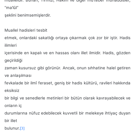
“ma’lûl”
şeklini benimsemişlerdir.
Muallel hadisleri tesbit
etmek, onlardaki sakatlığı ortaya çıkarmak çok zor bir iştir. Hadis
ilimleri
içerisinde en kapalı ve en hassas olanı illet ilmidir. Hadis, gözden
geçirildiği
zaman kusursuz gibi görünür. Ancak, onun sıhhatine halel getiren
ve anlaşılması
fevkalade bir ilmî feraset, geniş bir hadis kültürü, ravileri hakkında
eksiksiz
bir bilgi ve senedlerle metinleri bir bütün olarak kavrayabilecek ve
onların iç
durumlarına nüfuz edebilecek kuvvetli bir melekeye ihtiyaç duyan
bir illet
bulunur.
[3]