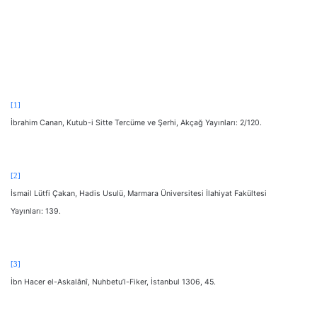
[1]
İbrahim Canan, Kutub-i Sitte Tercüme ve Şerhi, Akçağ Yayınları: 2/120.
[2]
İsmail Lütfi Çakan, Hadis Usulü, Marmara Üniversitesi İlahiyat Fakültesi
Yayınları: 139.
[3]
İbn Hacer el-Askalânî, Nuhbetu’l-Fiker, İstanbul 1306, 45.