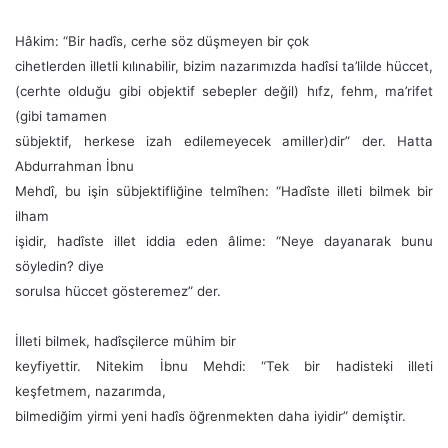
Hâkim: “Bir hadîs, cerhe söz düşmeyen bir çok
cihetlerden illetli kılınabilir, bizim nazarımızda hadîsi ta’lilde hüccet,
(cerhte olduğu gibi objektif sebepler değil) hıfz, fehm, ma’rifet
(gibi tamamen
sübjektif, herkese izah edilemeyecek amiller)dir” der. Hatta
Abdurrahman İbnu
Mehdî, bu işin sübjektifliğine telmîhen: “Hadîste illeti bilmek bir
ilham
işidir, hadîste illet iddia eden âlime: “Neye dayanarak bunu
söyledin? diye
sorulsa hüccet gösteremez” der.
İlleti bilmek, hadîsçilerce mühim bir
keyfiyettir. Nitekim İbnu Mehdi: “Tek bir hadisteki illeti
keşfetmem, nazarımda,
bilmediğim yirmi yeni hadîs öğrenmekten daha iyidir” demiştir.