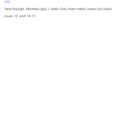
[16]
Talat Koçyiğit, Mücteba Uğur, İ. Hakkı Ünal, İmam-Hatib Liseleri İçin Hadis
Usulü, 12. sınıf: 16-17.