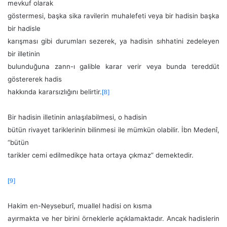
mevkuf olarak
göstermesi, başka sika ravilerin muhalefeti veya bir hadisin başka
bir hadisle
karışması gibi durumları sezerek, ya hadisin sıhhatini zedeleyen
bir illetinin
bulunduğuna zann-ı galible karar verir veya bunda tereddüt
göstererek hadis
hakkında kararsızlığını belirtir.
[8]
Bir hadisin illetinin anlaşılabilmesi, o hadisin
bütün rivayet tariklerinin bilinmesi ile mümkün olabilir. İbn Medenî,
“bütün
tarikler cemi edilmedikçe hata ortaya çıkmaz” demektedir.
[9]
Hakim en-Neyseburî, muallel hadisi on kısma
ayırmakta ve her birini örneklerle açıklamaktadır. Ancak hadislerin