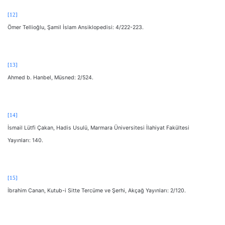
[12]
Ömer Tellioğlu, Şamil İslam Ansiklopedisi: 4/222-223.
[13]
Ahmed b. Hanbel, Müsned: 2/524.
[14]
İsmail Lütfi Çakan, Hadis Usulü, Marmara Üniversitesi İlahiyat Fakültesi
Yayınları: 140.
[15]
İbrahim Canan, Kutub-i Sitte Tercüme ve Şerhi, Akçağ Yayınları: 2/120.