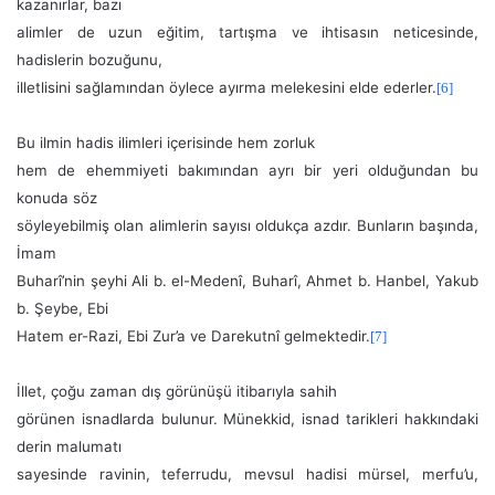
kazanırlar, bazı
alimler de uzun eğitim, tartışma ve ihtisasın neticesinde,
hadislerin bozuğunu,
illetlisini sağlamından öylece ayırma melekesini elde ederler.
[6]
Bu ilmin hadis ilimleri içerisinde hem zorluk
hem de ehemmiyeti bakımından ayrı bir yeri olduğundan bu
konuda söz
söyleyebilmiş olan alimlerin sayısı oldukça azdır. Bunların başında,
İmam
Buharî’nin şeyhi Ali b. el-Medenî, Buharî, Ahmet b. Hanbel, Yakub
b. Şeybe, Ebi
Hatem er-Razi, Ebi Zur’a ve Darekutnî gelmektedir.
[7]
İllet, çoğu zaman dış görünüşü itibarıyla sahih
görünen isnadlarda bulunur. Münekkid, isnad tarikleri hakkındaki
derin malumatı
sayesinde ravinin, teferrudu, mevsul hadisi mürsel, merfu’u,