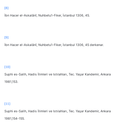
[8]
İbn Hacer el-Askalânî, Nuhbetu’l-Fiker, İstanbul 1306, 45.
[9]
İbn Hacer el-Askalânî, Nuhbetu’l-Fiker, İstanbul 1306, 45 derkenar.
[10]
Suphi es-Salih, Hadis İlimleri ve Istılahları, Tec. Yaşar Kandemir, Ankara
1981,153.
[11]
Suphi es-Salih, Hadis İlimleri ve Istılahları, Tec. Yaşar Kandemir, Ankara
1981,154-155.