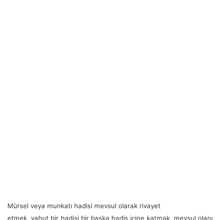
Mürsel veya munkatı hadisi mevsul olarak rivayet
etmek, yahut bir hadisi bir başka hadis içine katmak, mevsul olanı