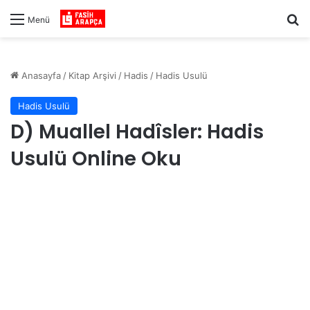
Ar
Menü
Anasayfa
/
Kitap Arşivi
/
Hadis
/
Hadis Usulü
Hadis Usulü
D) Muallel Hadîsler: Hadis
Usulü Online Oku