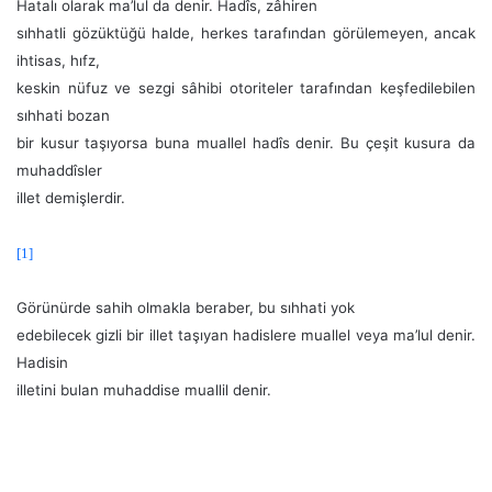
Hatalı olarak ma’lul da denir. Hadîs, zâhiren
sıhhatli gözüktüğü halde, herkes tarafından görülemeyen, ancak
ihtisas, hıfz,
keskin nüfuz ve sezgi sâhibi otoriteler tarafından keşfedilebilen
sıhhati bozan
bir kusur taşıyorsa buna muallel hadîs denir. Bu çeşit kusura da
muhaddîsler
illet demişlerdir.
[1]
Görünürde sahih olmakla beraber, bu sıhhati yok
edebilecek gizli bir illet taşıyan hadislere muallel veya ma’lul denir.
Hadisin
illetini bulan muhaddise muallil denir.