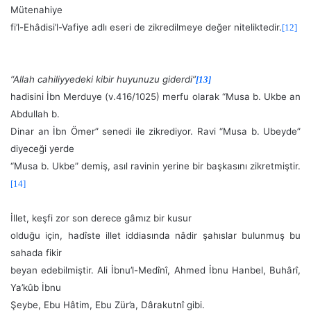
Mütenahiye
fi’l-Ehâdisi’l-Vafiye adlı eseri de zikredilmeye değer niteliktedir.
[12]
“Allah cahiliyyedeki kibir huyunuzu giderdi”
[13]
hadisini İbn Merduye (v.416/1025) merfu olarak “Musa b. Ukbe an
Abdullah b.
Dinar an İbn Ömer” senedi ile zikrediyor. Ravi “Musa b. Ubeyde”
diyeceği yerde
“Musa b. Ukbe” demiş, asıl ravinin yerine bir başkasını zikretmiştir.
[14]
İllet, keşfi zor son derece gâmız bir kusur
olduğu için, hadîste illet iddiasında nâdir şahıslar bulunmuş bu
sahada fikir
beyan edebilmiştir. Ali İbnu’l-Medînî, Ahmed İbnu Hanbel, Buhârî,
Ya’kûb İbnu
Şeybe, Ebu Hâtim, Ebu Zür’a, Dârakutnî gibi.