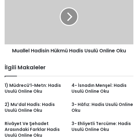
Hükmü
Hadis
Usulü
Online
Oku
Muallel Hadisin Hükmü Hadis Usulü Online Oku
İlgili Makaleler
1) Müdrecü’l-Metn: Hadis
4- İsnadın Menşeî: Hadis
Usulü Online Oku
Usulü Online Oku
2) Mu’dal Hadîs: Hadis
3- Hâfız: Hadis Usulü Online
Usulü Online Oku
Oku
Rivâyet Ve Şehadet
3- Ehliyetli Tercüme: Hadis
Arasındaki Farklar Hadis
Usulü Online Oku
Usulü Online Oku