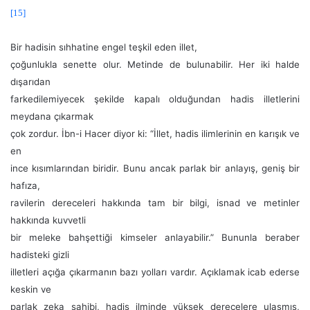
[15]
Bir hadisin sıhhatine engel teşkil eden illet,
çoğunlukla senette olur. Metinde de bulunabilir. Her iki halde
dışarıdan
farkedilemiyecek şekilde kapalı olduğundan hadis illetlerini
meydana çıkarmak
çok zordur. İbn-i Hacer diyor ki: “İllet, hadis ilimlerinin en karışık ve
en
ince kısımlarından biridir. Bunu ancak parlak bir anlayış, geniş bir
hafıza,
ravilerin dereceleri hakkında tam bir bilgi, isnad ve metinler
hakkında kuvvetli
bir meleke bahşettiği kimseler anlayabilir.” Bununla beraber
hadisteki gizli
illetleri açığa çıkarmanın bazı yolları vardır. Açıklamak icab ederse
keskin ve
parlak zeka sahibi, hadis ilminde yüksek derecelere ulaşmış,