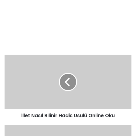
İllet
Nasıl
Bilinir
Hadis
Usulü
Online
Oku
İllet Nasıl Bilinir Hadis Usulü Online Oku
Muallel
Hadisin