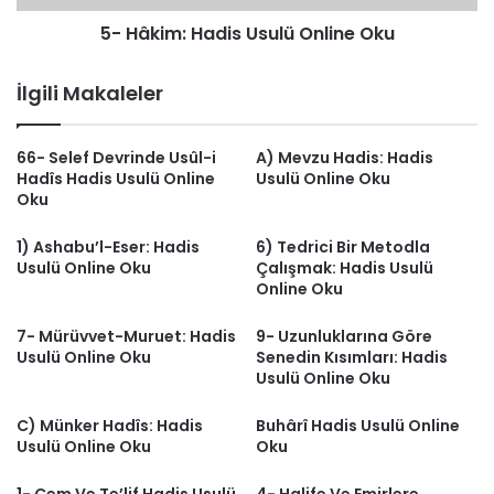
5- Hâkim: Hadis Usulü Online Oku
İlgili Makaleler
66- Selef Devrinde Usûl-i
A) Mevzu Hadis: Hadis
Hadîs Hadis Usulü Online
Usulü Online Oku
Oku
1) Ashabu’l-Eser: Hadis
6) Tedrici Bir Metodla
Usulü Online Oku
Çalışmak: Hadis Usulü
Online Oku
7- Mürüvvet-Muruet: Hadis
9- Uzunluklarına Göre
Usulü Online Oku
Senedin Kısımları: Hadis
Usulü Online Oku
C) Münker Hadîs: Hadis
Buhârî Hadis Usulü Online
Usulü Online Oku
Oku
1- Cem Ve Te’lif Hadis Usulü
4- Halife Ve Emirlere