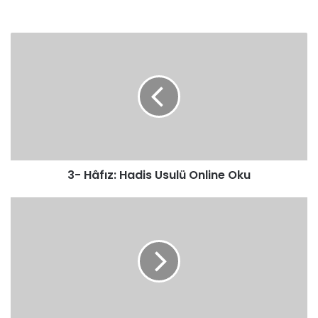
3-
Hâfız:
Hadis
Usulü
Online
Oku
3- Hâfız: Hadis Usulü Online Oku
5-
Hâkim:
Hadis
Usulü
Online
Oku