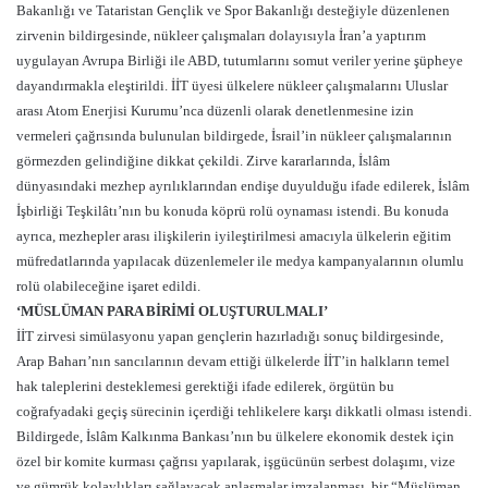
Bakanlığı ve Tataristan Gençlik ve Spor Bakanlığı desteğiyle düzenlenen
zirvenin bildirgesinde, nükleer çalışmaları dolayısıyla İran’a yaptırım
uygulayan Avrupa Birliği ile ABD, tutumlarını somut veriler yerine şüpheye
dayandırmakla eleştirildi. İİT üyesi ülkelere nükleer çalışmalarını Uluslar
arası Atom Enerjisi Kurumu’nca düzenli olarak denetlenmesine izin
vermeleri çağrısında bulunulan bildirgede, İsrail’in nükleer çalışmalarının
görmezden gelindiğine dikkat çekildi. Zirve kararlarında, İslâm
dünyasındaki mezhep ayrılıklarından endişe duyulduğu ifade edilerek, İslâm
İşbirliği Teşkilâtı’nın bu konuda köprü rolü oynaması istendi. Bu konuda
ayrıca, mezhepler arası ilişkilerin iyileştirilmesi amacıyla ülkelerin eğitim
müfredatlarında yapılacak düzenlemeler ile medya kampanyalarının olumlu
rolü olabileceğine işaret edildi.
‘MÜSLÜMAN PARA BİRİMİ OLUŞTURULMALI’
İİT zirvesi simülasyonu yapan gençlerin hazırladığı sonuç bildirgesinde,
Arap Baharı’nın sancılarının devam ettiği ülkelerde İİT’in halkların temel
hak taleplerini desteklemesi gerektiği ifade edilerek, örgütün bu
coğrafyadaki geçiş sürecinin içerdiği tehlikelere karşı dikkatli olması istendi.
Bildirgede, İslâm Kalkınma Bankası’nın bu ülkelere ekonomik destek için
özel bir komite kurması çağrısı yapılarak, işgücünün serbest dolaşımı, vize
ve gümrük kolaylıkları sağlayacak anlaşmalar imzalanması, bir “Müslüman