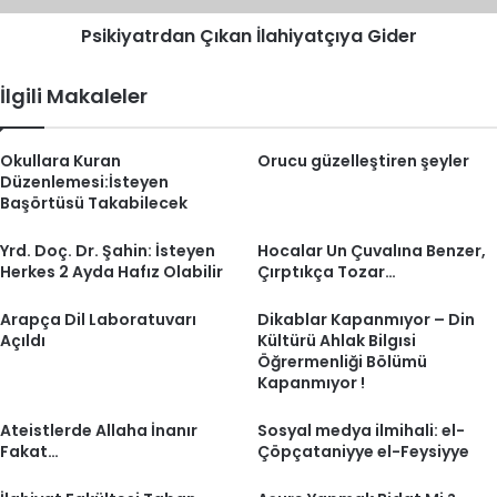
Psikiyatrdan Çıkan İlahiyatçıya Gider
İlgili Makaleler
Okullara Kuran
Orucu güzelleştiren şeyler
Düzenlemesi:İsteyen
Başörtüsü Takabilecek
Yrd. Doç. Dr. Şahin: İsteyen
Hocalar Un Çuvalına Benzer,
Herkes 2 Ayda Hafız Olabilir
Çırptıkça Tozar…
Arapça Dil Laboratuvarı
Dikablar Kapanmıyor – Din
Açıldı
Kültürü Ahlak Bilgısi
Öğrermenliği Bölümü
Kapanmıyor !
Ateistlerde Allaha İnanır
Sosyal medya ilmihali: el-
Fakat…
Çöpçataniyye el-Feysiyye