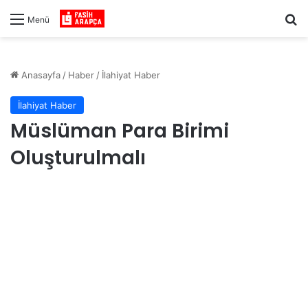
Ar
Menü
Anasayfa
/
Haber
/
İlahiyat Haber
İlahiyat Haber
Müslüman Para Birimi
Oluşturulmalı