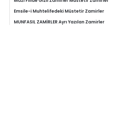
Mazi Fiilde Gizli Zamirler Müstetir Zamirler
Emsile-i Muhtelifedeki Müstetir Zamirler
MUNFASIL ZAMİRLER Ayrı Yazılan Zamirler