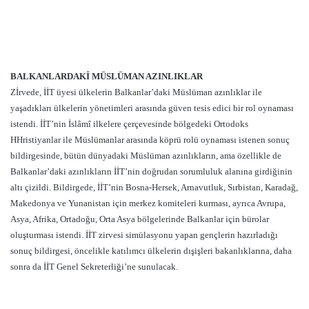
BALKANLARDAKİ MÜSLÜMAN AZINLIKLAR
Zİrvede, İİT üyesi ülkelerin Balkanlar’daki Müslüman azınlıklar ile
yaşadıkları ülkelerin yönetimleri arasında güven tesis edici bir rol oynaması
istendi. İİT’nin İslâmî ilkelere çerçevesinde bölgedeki Ortodoks
HHristiyanlar ile Müslümanlar arasında köprü rolü oynaması istenen sonuç
bildirgesinde, bütün dünyadaki Müslüman azınlıkların, ama özellikle de
Balkanlar’daki azınlıkların İİT’nin doğrudan sorumluluk alanına girdiğinin
altı çizildi. Bildirgede, İİT’nin Bosna-Hersek, Arnavutluk, Sırbistan, Karadağ,
Makedonya ve Yunanistan için merkez komiteleri kurması, ayrıca Avrupa,
Asya, Afrika, Ortadoğu, Orta Asya bölgelerinde Balkanlar için bürolar
oluşturması istendi. İİT zirvesi simülasyonu yapan gençlerin hazırladığı
sonuç bildirgesi, öncelikle katılımcı ülkelerin dışişleri bakanlıklarına, daha
sonra da İİT Genel Sekreterliği’ne sunulacak.