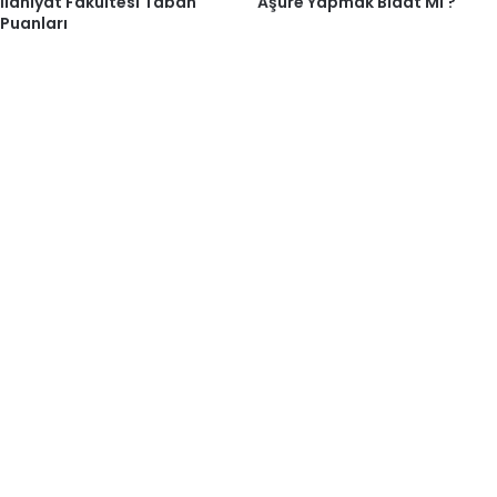
İlahiyat Fakültesi Taban
Aşure Yapmak Bidat Mi ?
Puanları