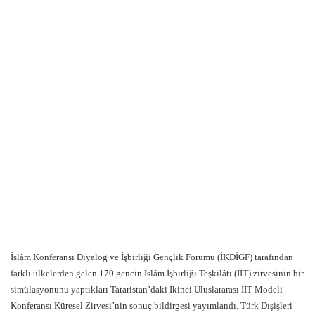
İslâm Konferansı Diyalog ve İşbirliği Gençlik Forumu (İKDİGF) tarafından
farklı ülkelerden gelen 170 gencin İslâm İşbirliği Teşkilâtı (İİT) zirvesinin bir
simülasyonunu yaptıkları Tataristan’daki İkinci Uluslararası İİT Modeli
Konferansı Küresel Zirvesi’nin sonuç bildirgesi yayımlandı. Türk Dışişleri