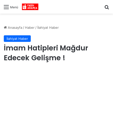
Ar
Menü
Anasayfa
/
Haber
/
İlahiyat Haber
İlahiyat Haber
İmam Hatipleri Mağdur
Edecek Gelişme !