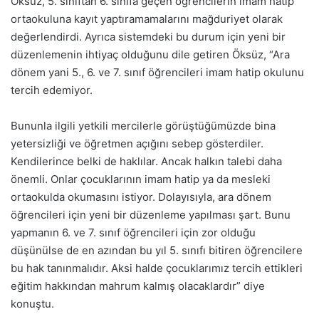
Öksüz, 5. sınıftan 6. sınıfa geçen öğrencilerin imam hatip
ortaokuluna kayıt yaptıramamalarını mağduriyet olarak
değerlendirdi. Ayrıca sistemdeki bu durum için yeni bir
düzenlemenin ihtiyaç olduğunu dile getiren Öksüz, “Ara
dönem yani 5., 6. ve 7. sınıf öğrencileri imam hatip okulunu
tercih edemiyor.
Bununla ilgili yetkili mercilerle görüştüğümüzde bina
yetersizliği ve öğretmen açığını sebep gösterdiler.
Kendilerince belki de haklılar. Ancak halkın talebi daha
önemli. Onlar çocuklarının imam hatip ya da mesleki
ortaokulda okumasını istiyor. Dolayısıyla, ara dönem
öğrencileri için yeni bir düzenleme yapılması şart. Bunu
yapmanın 6. ve 7. sınıf öğrencileri için zor olduğu
düşünülse de en azından bu yıl 5. sınıfı bitiren öğrencilere
bu hak tanınmalıdır. Aksi halde çocuklarımız tercih ettikleri
eğitim hakkından mahrum kalmış olacaklardır” diye
konuştu.