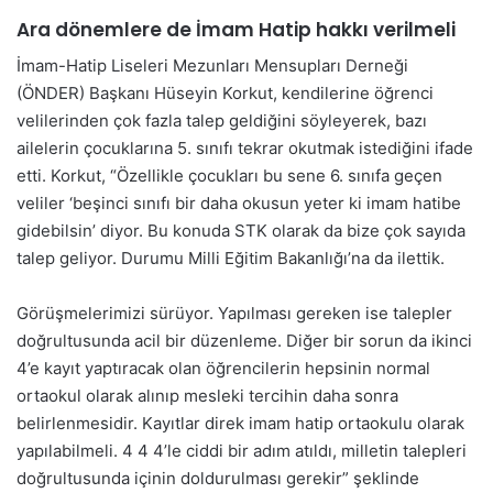
Ara dönemlere de İmam Hatip hakkı verilmeli
İmam-Hatip Liseleri Mezunları Mensupları Derneği
(ÖNDER) Başkanı Hüseyin Korkut, kendilerine öğrenci
velilerinden çok fazla talep geldiğini söyleyerek, bazı
ailelerin çocuklarına 5. sınıfı tekrar okutmak istediğini ifade
etti. Korkut, “Özellikle çocukları bu sene 6. sınıfa geçen
veliler ‘beşinci sınıfı bir daha okusun yeter ki imam hatibe
gidebilsin’ diyor. Bu konuda STK olarak da bize çok sayıda
talep geliyor. Durumu Milli Eğitim Bakanlığı’na da ilettik.
Görüşmelerimizi sürüyor. Yapılması gereken ise talepler
doğrultusunda acil bir düzenleme. Diğer bir sorun da ikinci
4’e kayıt yaptıracak olan öğrencilerin hepsinin normal
ortaokul olarak alınıp mesleki tercihin daha sonra
belirlenmesidir. Kayıtlar direk imam hatip ortaokulu olarak
yapılabilmeli. 4 4 4’le ciddi bir adım atıldı, milletin talepleri
doğrultusunda içinin doldurulması gerekir” şeklinde