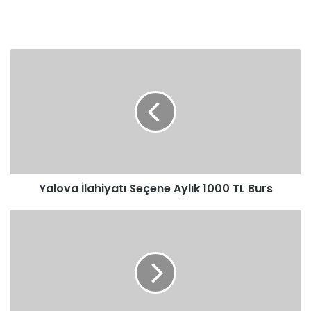
Yalova
İlahiyatı
Seçene
Aylık
1000
TL
Burs
Yalova İlahiyatı Seçene Aylık 1000 TL Burs
Son
Dakika:
Yök
Bütün
Öğrencilere
Bütünleme
Sınavı