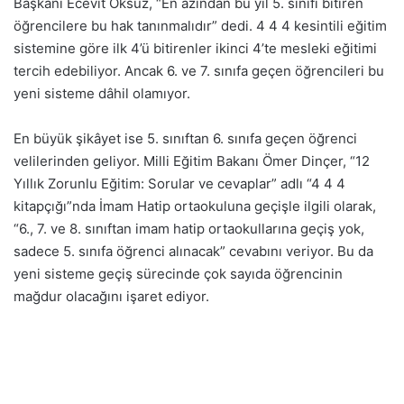
Başkanı Ecevit Öksüz, “En azından bu yıl 5. sınıfı bitiren
öğrencilere bu hak tanınmalıdır” dedi. 4 4 4 kesintili eğitim
sistemine göre ilk 4’ü bitirenler ikinci 4’te mesleki eğitimi
tercih edebiliyor. Ancak 6. ve 7. sınıfa geçen öğrencileri bu
yeni sisteme dâhil olamıyor.
En büyük şikâyet ise 5. sınıftan 6. sınıfa geçen öğrenci
velilerinden geliyor. Milli Eğitim Bakanı Ömer Dinçer, “12
Yıllık Zorunlu Eğitim: Sorular ve cevaplar” adlı “4 4 4
kitapçığı”nda İmam Hatip ortaokuluna geçişle ilgili olarak,
“6., 7. ve 8. sınıftan imam hatip ortaokullarına geçiş yok,
sadece 5. sınıfa öğrenci alınacak” cevabını veriyor. Bu da
yeni sisteme geçiş sürecinde çok sayıda öğrencinin
mağdur olacağını işaret ediyor.