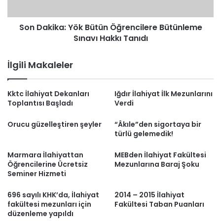
Hakkı
Tanıdı
Son Dakika: Yök Bütün Öğrencilere Bütünleme
Sınavı Hakkı Tanıdı
İlgili Makaleler
Kktc İlahiyat Dekanları
Iğdır İlahiyat İlk Mezunlarını
Toplantısı Başladı
Verdi
Orucu güzelleştiren şeyler
“Âkıle”den sigortaya bir
türlü gelemedik!
Marmara İlahiyattan
MEBden İlahiyat Fakültesi
Öğrencilerine Ücretsiz
Mezunlarına Baraj Şoku
Seminer Hizmeti
696 sayılı KHK’da, İlahiyat
2014 – 2015 İlahiyat
fakültesi mezunları için
Fakültesi Taban Puanları
düzenleme yapıldı