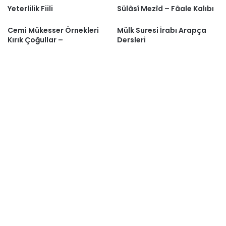
Yeterlilik Fiili
Sülâsî Mezîd – Fâale Kalıbı
Cemi Mükesser Örnekleri
Mülk Suresi İrabı Arapça
Kırık Çoğullar –
Dersleri