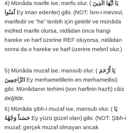
4) Münâda marife ise, merfu olur. (
يَا أَيُّهَا الَّذِينَ
آمَنُوا
Ey iman edenler) gibi. (NOT: İsm-i mevsul,
marifedir ve “he” tenbih için getirilir ve münâda
müfred marife olursa, nidâdan önce hangi
hareke ve harf üzerine REF oluyorsa, nidâdan
sonra da o hareke ve harf üzerine mebnî olur.)
5) Münâda muzaf ise, mansub olur. (
يَا أَرْحَمَ
الرَّاحِمِينَ
Ey merhametlilerin en merhametlisi)
gibi. Münâdanın terhimi (son harfinin hazfı) câiz
değildir.
6) Münâda şibh-i muzaf ise, mansub olur. (
يَا
حَسَناً وَجْهُهُ
Ey yüzü güzel olan) gibi. (NOT: Şibh-i
muzaf; gerçek muzaf olmayan ancak