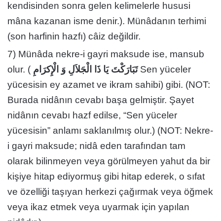
kendisinden sonra gelen kelimelerle hususi
mâna kazanan isme denir.). Münâdanın terhimi
(son harfinin hazfı) câiz değildir.
7) Münâda nekre-i gayri maksude ise, mansub
olur. (
تَبَارَكْتَ يَا ذَا الْجَلاَلِ وَ الْإِكرَامِ
Sen yüceler
yücesisin ey azamet ve ikram sahibi) gibi. (NOT:
Burada nidânın cevabı başa gelmiştir. Şayet
nidânın cevabı hazf edilse, “Sen yüceler
yücesisin” anlamı saklanılmış olur.) (NOT: Nekre-
i gayri maksude; nidâ eden tarafından tam
olarak bilinmeyen veya görülmeyen yahut da bir
kişiye hitap ediyormuş gibi hitap ederek, o sıfat
ve özelliği taşıyan herkezi çağırmak veya öğmek
veya ikaz etmek veya uyarmak için yapılan