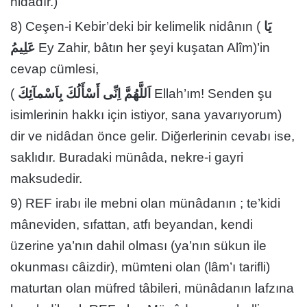
nidâdır.)
8) Ceşen-i Kebir’deki bir kelimelik nidânın (
يَا
عَلِيمُ
Ey Zahir, bâtın her şeyi kuşatan Alîm)’in
cevap cümlesi,
(
اَللَّهُمَّ اِنِّى أَسْأَلُكَ بِاَسْمآئِكَ
Ellah’ım! Senden şu
isimlerinin hakkı için istiyor, sana yavarıyorum)
dir ve nidâdan önce gelir. Diğerlerinin cevabı ise,
saklıdır. Buradaki münâda, nekre-i gayri
maksudedir.
9) REF irabı ile mebni olan münâdanın ; te’kidi
mâneviden, sıfattan, atfı beyandan, kendi
üzerine ya’nın dahil olması (ya’nın sükun ile
okunması câizdir), mümteni olan (lâm’ı tarifli)
maturtan olan müfred tâbileri, münâdanın lafzına