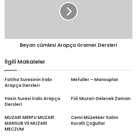
Gramer
Dersleri
Beyan cümlesi Arapça Gramer Dersleri
İlgili Makaleler
Fatiha Suresinin İrabı
Mefuller – Mansuplar
Arapça Dersleri
Yasin Suresi İrabı Arapça
Fiili Muzari Gelecek Zaman
Dersleri
MUZARİ MERFU MUZARİ
Cemi Müzekker Salim
MANSUB VE MUZARİ
Kurallı Çoğullar
MECZUM