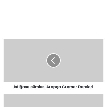
İstiğase
cümlesi
Arapça
Gramer
Dersleri
İstiğase cümlesi Arapça Gramer Dersleri
Beyan
cümlesi
Arapça