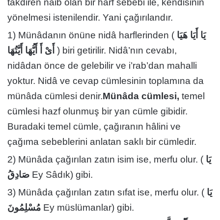
takdiren nâib olan bir harf sebebi ile, kendisinin
yönelmesi istenilendir. Yani çağırılandır.
1) Münâdanın önüne nidâ harflerinden (
يَا أَيَا هَيَا
أَىْ أَ أَيُّهَا أَيَّتُهَا
) biri getirilir. Nidâ’nın cevabı,
nidâdan önce de gelebilir ve i’rab’dan mahalli
yoktur. Nidâ ve cevap cümlesinin toplamına da
münâda cümlesi denir.
Münâda cümlesi,
temel
cümlesi hazf olunmuş bir yan cümle gibidir.
Buradaki temel cümle, çağıranın hâlini ve
çağıma sebeblerini anlatan saklı bir cümledir.
2) Münâda çağırılan zatın isim ise, merfu olur. (
يَا
صَادِقُ
Ey Sâdık) gibi.
3) Münâda çağırılan zatın sıfat ise, merfu olur. (
يَا
مُسْلِمُونَ
Ey müslümanlar) gibi.