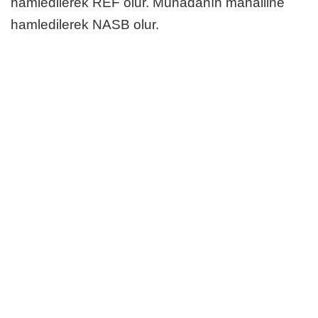
hamledilerek REF olur. Münâdanın mahalline
hamledilerek NASB olur.