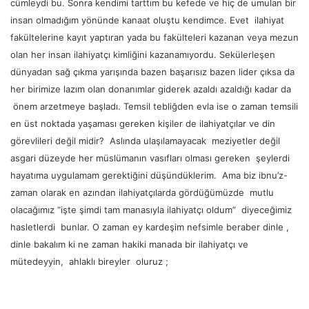
cümleydi bu. Sonra kendimi tarttım bu kefede ve hiç de umulan bir
insan olmadığım yönünde kanaat oluştu kendimce. Evet ilahiyat
fakültelerine kayıt yaptıran yada bu fakülteleri kazanan veya mezun
olan her insan ilahiyatçı kimliğini kazanamıyordu. Sekülerleşen
dünyadan sağ çıkma yarışında bazen başarısız bazen lider çıksa da
her birimize lazım olan donanımlar giderek azaldı azaldığı kadar da
önem arzetmeye başladı. Temsil tebliğden evla ise o zaman temsili
en üst noktada yaşaması gereken kişiler de ilahiyatçılar ve din
görevlileri değil midir? Aslında ulaşılamayacak meziyetler değil
asgari düzeyde her müslümanın vasıfları olması gereken şeylerdi
hayatıma uygulamam gerektiğini düşündüklerim. Ama biz ibnu’z-
zaman olarak en azından ilahiyatçılarda gördüğümüzde mutlu
olacağımız “işte şimdi tam manasıyla ilahiyatçı oldum” diyeceğimiz
hasletlerdi bunlar. O zaman ey kardeşim nefsimle beraber dinle ,
dinle bakalım ki ne zaman hakiki manada bir ilahiyatçı ve
mütedeyyin, ahlaklı bireyler oluruz ;