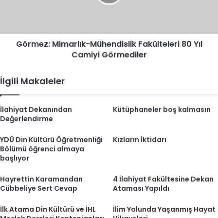
Yıl
Camiyi
Görmediler
Görmez: Mimarlık-Mühendislik Fakülteleri 80 Yıl
Camiyi Görmediler
İlgili Makaleler
İlahiyat Dekanından
Kütüphaneler boş kalmasın
Değerlendirme
YDÜ Din Kültürü Öğretmenliği
Kızların İktidarı
Bölümü öğrenci almaya
başlıyor
Hayrettin Karamandan
4 İlahiyat Fakültesine Dekan
Cübbeliye Sert Cevap
Ataması Yapıldı
İlk Atama Din Kültürü ve İHL
İlim Yolunda Yaşanmış Hayat