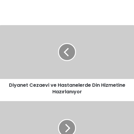
Diyanet
Cezaevi
ve
Hastanelerde
Din
Hizmetine
Hazırlanıyor
Diyanet Cezaevi ve Hastanelerde Din Hizmetine
Hazırlanıyor
Görmez:
Mimarlık-
Mühendislik
Fakülteleri
80