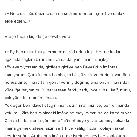
«– Ne olur, müslüman olsan da selâmete ersen; şeref ve ulu­luk
elde etsen…»
Ateşe tapan kişi de şu cevabı verdi:
«– Ey benim kurtuluşa ermemi murâd eden kişi! Her ne kadar
ağzımda sağlam bir mühür varsa da, yani îmânımı açıkça
söyleyemiyorsam da, gizliden gizliye ben Bâyezîd’in îmânına
inanıyorum. Çünkü onda bambaşka bir güzellik ve derinlik var. Ben
henüz dine, îmâna tam gönül vermiş değilim, ama onun îmânındaki
yüceliğe hayrânım. O; herkesten farklı, zarîf, ince ruhlu, latîf, nûrlu,
çok yüce bir numûne insan.
Yok eğer beni dâvet ettiğin îmân, sizin îmânınız ise, ben o îmânda
yokum… Zîrâ benim sizdeki îmâna ne meylim var, ne de isteğim var.
Çünkü bir kimsenin gönlünde îmân etmeye yüzlerce meyil olsa da
îmâna gelmek is­tese, sizin sertlik ve katılığınızdan dolayı kaskatı
kesilir; soğur. Artık onda îmân etme istek ve meyli de zaafa uğrar.