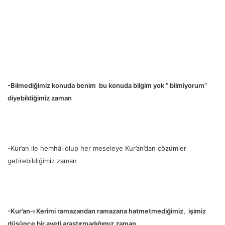
-Bilmediğimiz konuda benim bu konuda bilgim yok “ bilmiyorum”
diyebildiğimiz zaman
-Kur’an ile hemhâl olup her meseleye Kur’an’dan çözümler
getirebildiğimiz zaman
-Kur’an-ı Kerimi ramazandan ramazana hatmetmediğimiz, işimiz
düşünce bir ayeti araştırmadığımız zaman