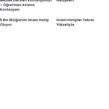
Meslek Dersleri Kontenjanları
Hikayeleri
– Öğretmen Atama
Kontenjanı
5 Bin İlköğretim İmam Hatip
İmam Hatipler Tekrar
Oluyor
Yükselişte