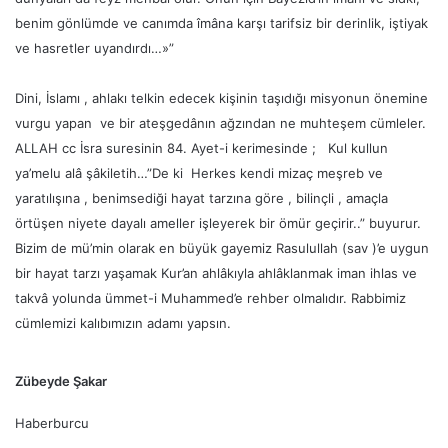
benim gönlümde ve canımda îmâna karşı tarifsiz bir derinlik, iştiyak
ve hasret­ler uyandırdı…»”
Dini, İslamı , ahlakı telkin edecek kişinin taşıdığı misyonun önemine
vurgu yapan ve bir ateşgedânın ağzından ne muhteşem cümleler.
ALLAH cc İsra suresinin 84. Ayet-i kerimesinde ; Kul kullun
ya’melu alâ şâkiletih…”De ki Herkes kendi mizaç meşreb ve
yaratılışına , benimsediği hayat tarzına göre , bilinçli , amaçla
örtüşen niyete dayalı ameller işleyerek bir ömür geçirir..” buyurur.
Bizim de mü’min olarak en büyük gayemiz Rasulullah (sav )’e uygun
bir hayat tarzı yaşamak Kur’an ahlâkıyla ahlâklanmak iman ihlas ve
takvâ yolunda ümmet-i Muhammed’e rehber olmalıdır. Rabbimiz
cümlemizi kalıbımızın adamı yapsın.
Zübeyde Şakar
Haberburcu