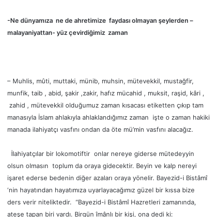
-Ne dünyamıza ne de ahretimize faydası olmayan şeylerden –
malayaniyattan- yüz çevirdiğimiz zaman
– Muhlis, mûti, muttaki, münib, muhsin, mütevekkil, mustağfir,
munfik, taib , abid, şakir ,zakir, hafız mücahid , muksit, raşid, kâri ,
zahid , mütevekkil olduğumuz zaman kısacası etiketten çıkıp tam
manasıyla İslam ahlakıyla ahlaklandığımız zaman işte o zaman hakiki
manada ilahiyatçı vasfını ondan da öte mü’min vasfını alacağız.
İlahiyatçılar bir lokomotiftir onlar nereye giderse mütedeyyin
olsun olmasın toplum da oraya gidecektir. Beyin ve kalp nereyi
işaret ederse bedenin diğer azaları oraya yönelir. Bayezid-i Bistâmî
‘nin hayatından hayatımıza uyarlayacağımız güzel bir kıssa bize
ders verir niteliktedir. “Bayezid-i Bistâmî Hazretleri zamanında,
ateşe tapan biri vardı. Birgün îmânlı bir kişi, ona dedi ki: