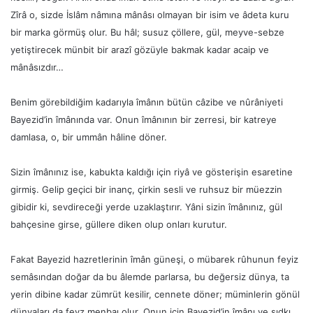
Zîrâ o, sizde İslâm nâmına mânâsı olmayan bir isim ve âdeta kuru
bir marka görmüş olur. Bu hâl; susuz çöllere, gül, meyve-sebze
yetiştirecek münbit bir arazî gözüyle bakmak kadar acaip ve
mânâsızdır…
Benim görebildiğim kadarıyla îmânın bütün câzibe ve nûrâniyeti
Bayezid’in îmânında var. Onun îmânının bir zerresi, bir katreye
damlasa, o, bir ummân hâline döner.
Sizin îmânınız ise, kabukta kaldığı için riyâ ve gösterişin esaretine
girmiş. Gelip geçici bir inanç, çirkin sesli ve ruhsuz bir müezzin
gibidir ki, sevdireceği yerde uzaklaştırır. Yâni sizin îmânınız, gül
bahçesine girse, güllere diken olup onları kurutur.
Fakat Bayezid hazretlerinin îmân güneşi, o mübarek rûhunun feyiz
semâsından doğar da bu âlemde parlarsa, bu değersiz dünya, ta
yerin dibine kadar zümrüt kesilir, cennete döner; müminlerin gönül
dünyaları da feyz menbaı olur. Onun için Bayezid’in îmânı ve sıdkı,