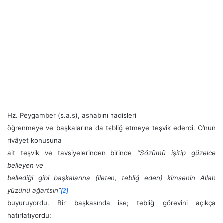
Hz. Peygamber (s.a.s), ashabını hadisleri
öğrenmeye ve başkalarına da tebliğ etmeye teşvik ederdi. O’nun
rivâyet konusuna
ait teşvik ve tavsiyelerinden birinde
“Sözümü işitip güzelce
belleyen ve
bellediği gibi başkalarına (ileten, tebliğ eden) kimsenin Allah
yüzünü ağartsın”
[2]
buyuruyordu. Bir başkasında ise; tebliğ görevini açıkça
hatırlatıyordu: