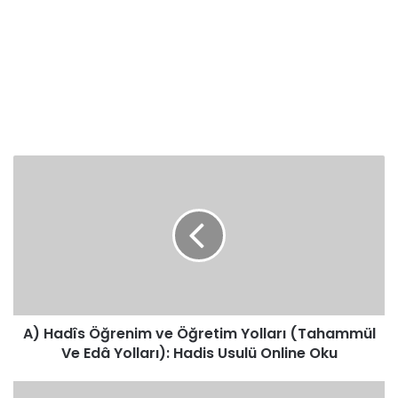
A)
Hadîs
Öğrenim
ve
Öğretim
Yolları
(Tahammül
Ve
Edâ
A) Hadîs Öğrenim ve Öğretim Yolları (Tahammül
Yolları):
Hadis
Ve Edâ Yolları): Hadis Usulü Online Oku
Usulü
Online
1-