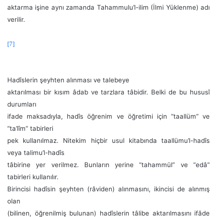
aktarma işine aynı zamanda Tahammulu’l-ilim (İlmi Yüklenme) adı
verilir.
[7]
Hadîslerin şeyhten alınması ve talebeye
aktarılması bir kısım âdab ve tarzlara tâbidir. Belki de bu hususî
durumları
ifade maksadıyla, hadîs öğrenim ve öğretimi için “taallüm” ve
“ta’lîm” tabirleri
pek kullanılmaz. Nitekim hiçbir usul kitabında taallümu’l-hadîs
veya talimu’l-hadîs
tâbirine yer verilmez. Bunların yerine “tahammül” ve “edâ”
tabirleri kullanılır.
Birincisi hadîsin şeyhten (râviden) alınmasını, ikincisi de alınmış
olan
(bilinen, öğrenilmiş bulunan) hadîslerin tâlibe aktarılmasını ifâde