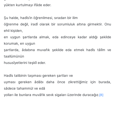
yükten kurtulmayı ifâde eder.
Şu halde, hadîs’in öğrenilmesi, sıradan bir ilim
öğrenme değil, iradî olarak bir sorumluluk altına girmektir. Onu
ehil kişiden,
en uygun şartlarda almak, eda edinceye kadar aldığı şekilde
korumak, en uygun
şartlarda, âdabına muvafık şekilde eda etmek hadîs tâlîm ve
taallümünün
hususîyetlerini teşkîl eder.
Hadîs talibinin taşıması gereken şartları ve
uyması gereken âdâbı daha önce zikrettiğimiz için burada,
sâdece tahammül ve edâ
yolları ile bunlara muvâfık sevk sigaları üzerinde duracağız.
[8]