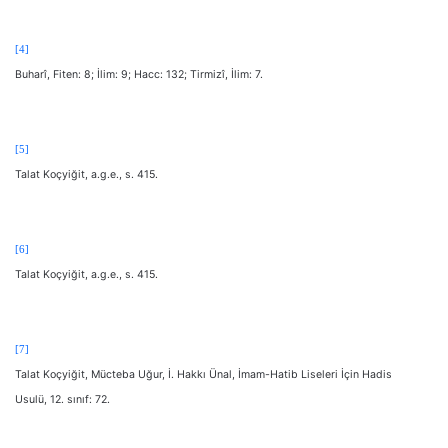
[4]
Buharî, Fiten: 8; İlim: 9; Hacc: 132; Tirmizî, İlim: 7.
[5]
Talat Koçyiğit, a.g.e., s. 415.
[6]
Talat Koçyiğit, a.g.e., s. 415.
[7]
Talat Koçyiğit, Mücteba Uğur, İ. Hakkı Ünal, İmam-Hatib Liseleri İçin Hadis
Usulü, 12. sınıf: 72.