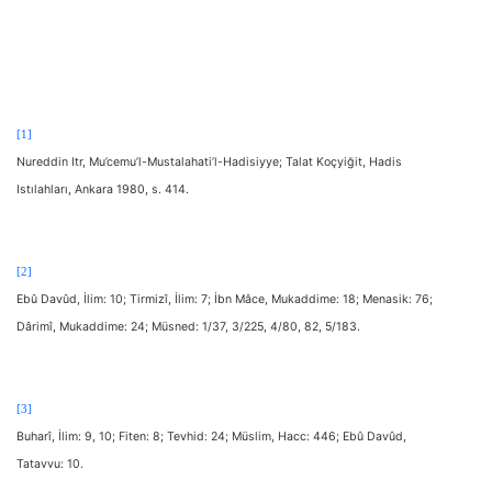
[1]
Nureddin Itr, Mu’cemu’l-Mustalahati’l-Hadisiyye; Talat Koçyiğit, Hadis
Istılahları, Ankara 1980, s. 414.
[2]
Ebû Davûd, İlim: 10; Tirmizî, İlim: 7; İbn Mâce, Mukaddime: 18; Menasik: 76;
Dârimî, Mukaddime: 24; Müsned: 1/37, 3/225, 4/80, 82, 5/183.
[3]
Buharî, İlim: 9, 10; Fiten: 8; Tevhid: 24; Müslim, Hacc: 446; Ebû Davûd,
Tatavvu: 10.