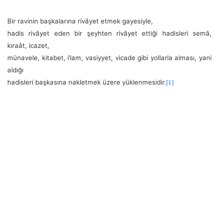
Bir ravinin başkalarına rivâyet etmek gayesiyle,
hadis rivâyet eden bir şeyhten rivâyet ettiği hadisleri semâ,
kıraât, icazet,
münavele, kitabet, i’lam, vasiyyet, vicade gibi yollarla alması, yani
aldığı
hadisleri başkasına nakletmek üzere yüklenmesidir.
[1]