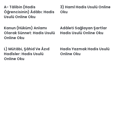
A- Tâlibin (Hadis
3) Haml Hadis Usulü Online
Öğrencisinin) Âdâbı: Hadis
Oku
Usulü Online Oku
Kanun (Hüküm) Anlamı
Adâleti Sağlayan Şartlar
Olarak Sünnet: Hadis Usulü
Hadis Usulü Online Oku
Online Oku
L) Mütâbi, Şâhid Ve Âzıd
Hadis Yazmak Hadis Usulü
Hadîsler: Hadis Usulü
Online Oku
Online Oku