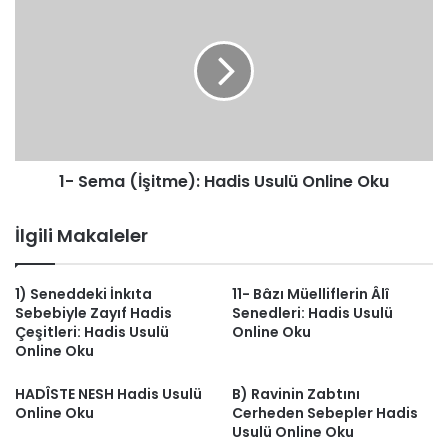
Oku
Sema
(İşitme):
Hadis
Usulü
Online
Oku
1- Sema (İşitme): Hadis Usulü Online Oku
İlgili Makaleler
1) Seneddeki İnkıta
11- Bâzı Müelliflerin Âlî
Sebebiyle Zayıf Hadis
Senedleri: Hadis Usulü
Çeşitleri: Hadis Usulü
Online Oku
Online Oku
HADÎSTE NESH Hadis Usulü
B) Ravinin Zabtını
Online Oku
Cerheden Sebepler Hadis
Usulü Online Oku