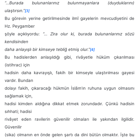
“…Burada bulunanlarınız bulunmayanlara (duyduklarını)
ulaştırsın.”
[3]
Bu görevin yerine getirilmesinde ilmî gayelerin mevcudiyetini de
Hz. Peygamber
şöyle açıklıyordu:
“… Zira olur ki, burada bulunanlarınız sözü
kendisinden
daha anlayışlı bir kimseye tebliğ etmiş olur.”
[4]
Bu hadislerden anlaşıldığı gibi, rivâyetle hüküm çıkarılması
(istihrac) için
hadisin daha kavrayışlı, fakih bir kimseyle ulaştırılması gayesi
vardır. Bundan
dolayı fakih, çıkaracağı hükmün İslâm’ın ruhuna uygun olmasını
sağlamak için,
hadisi kimden aldığına dikkat etmek zorundadır. Çünkü hadisin
sıhhati; hadisi
rivâyet eden ravilerin güvenilir olmaları ile yakından ilgilidir.
Güvenilir
(sika) olmanın en önde gelen şartı da dini bütün olmaktır. İşte bu