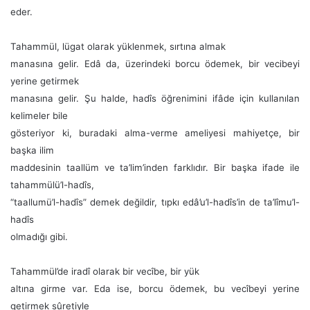
eder.
Tahammül, lügat olarak yüklenmek, sırtına almak
manasına gelir. Edâ da, üzerindeki borcu ödemek, bir vecibeyi
yerine getirmek
manasına gelir. Şu halde, hadîs öğrenimini ifâde için kullanılan
kelimeler bile
gösteriyor ki, buradaki alma-verme ameliyesi mahiyetçe, bir
başka ilim
maddesinin taallüm ve ta’lim’inden farklıdır. Bir başka ifade ile
tahammülü’l-hadîs,
“taallumü’l-hadîs” demek değildir, tıpkı edâ’u’l-hadîs’in de ta’lîmu’l-
hadîs
olmadığı gibi.
Tahammül’de iradî olarak bir vecîbe, bir yük
altına girme var. Eda ise, borcu ödemek, bu vecîbeyi yerine
getirmek sûretiyle