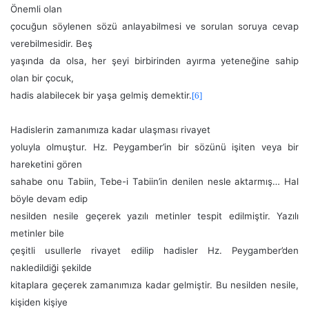
Önemli olan
çocuğun söylenen sözü anlayabilmesi ve sorulan soruya cevap
verebilmesidir. Beş
yaşında da olsa, her şeyi birbirinden ayırma yeteneğine sahip
olan bir çocuk,
hadis alabilecek bir yaşa gelmiş demektir.
[6]
Hadislerin zamanımıza kadar ulaşması rivayet
yoluyla olmuştur. Hz. Peygamber’in bir sözünü işiten veya bir
hareketini gören
sahabe onu Tabiin, Tebe-i Tabiin’in denilen nesle aktarmış… Hal
böyle devam edip
nesilden nesile geçerek yazılı metinler tespit edilmiştir. Yazılı
metinler bile
çeşitli usullerle rivayet edilip hadisler Hz. Peygamber’den
nakledildiği şekilde
kitaplara geçerek zamanımıza kadar gelmiştir. Bu nesilden nesile,
kişiden kişiye