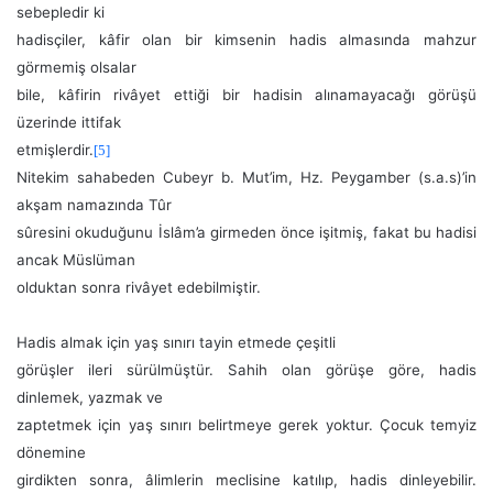
sebepledir ki
hadisçiler, kâfir olan bir kimsenin hadis almasında mahzur
görmemiş olsalar
bile, kâfirin rivâyet ettiği bir hadisin alınamayacağı görüşü
üzerinde ittifak
etmişlerdir.
[5]
Nitekim sahabeden Cubeyr b. Mut’im, Hz. Peygamber (s.a.s)’in
akşam namazında Tûr
sûresini okuduğunu İslâm’a girmeden önce işitmiş, fakat bu hadisi
ancak Müslüman
olduktan sonra rivâyet edebilmiştir.
Hadis almak için yaş sınırı tayin etmede çeşitli
görüşler ileri sürülmüştür. Sahih olan görüşe göre, hadis
dinlemek, yazmak ve
zaptetmek için yaş sınırı belirtmeye gerek yoktur. Çocuk temyiz
dönemine
girdikten sonra, âlimlerin meclisine katılıp, hadis dinleyebilir.