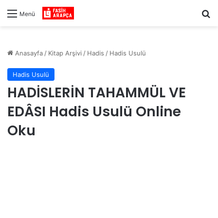
Ar
Menü
Anasayfa
/
Kitap Arşivi
/
Hadis
/
Hadis Usulü
Hadis Usulü
HADİSLERİN TAHAMMÜL VE
EDÂSI Hadis Usulü Online
Oku