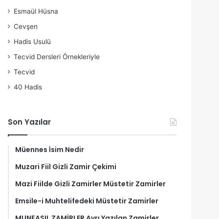
Esmaül Hüsna
Cevşen
Hadis Usulü
Tecvid Dersleri Örnekleriyle
Tecvid
40 Hadis
Son Yazılar
Müennes İsim Nedir
Muzari Fiil Gizli Zamir Çekimi
Mazi Fiilde Gizli Zamirler Müstetir Zamirler
Emsile-i Muhtelifedeki Müstetir Zamirler
MUNFASIL ZAMİRLER Ayrı Yazılan Zamirler