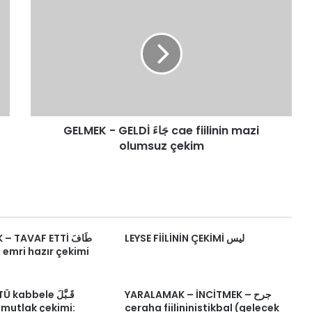
-
GELDİ
جَاءَ
cae
fiilinin
mazi
olumsuz
çekim
GELMEK - GELDİ جَاءَ cae fiilinin mazi
olumsuz çekim
LEYSE FİİLİNİN ÇEKİMİ ليس
TAVAF ETTİ طَافَ
in emri hazır çekimi
YARALAMAK – İNCİTMEK – جرح
bbele قَـبَّلَ
ı mutlak çekimi:
ceraha fiilininistikbal (gelecek