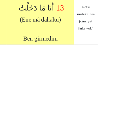
أَنَا مَا دَخَلْتُ
13
Nefsi
mütekellim
(Ene mâ dahaltu)
(cinsiyet
farkı yok)
Ben girmedim