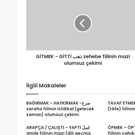
-
GİTTİ
ذهب
zehebe
fiilinin
mazi
olumsuz
çekimi
GİTMEK - GİTTİ ذهب zehebe fiilinin mazi
olumsuz çekimi
İlgili Makaleler
TAVAF ETMEK – 
BAĞIRMAK – HAYKIRMAK -صرخ
saraha fiilinin istikbal (gelecek
(tâfe) fiilin
zaman) olumsuz çekimi:
ÖPMEK – ÖPTÜ ka
ARAPÇA / ÇALIŞTI – YAPTI عَمِلَ
amile fiilinin mazi (dili geçmiş
fiilinin cahd