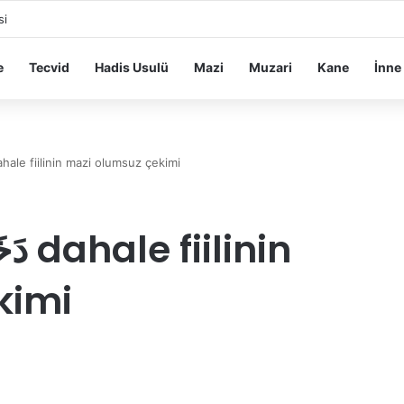
si
e
Tecvid
Hadis Usulü
Mazi
Muzari
Kane
İnne
EK – GİRDİ دَخَلَ dahale fiilinin mazi olumsuz çekimi
kimi