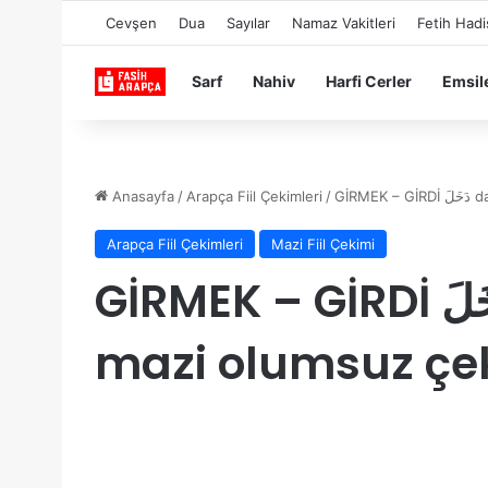
Cevşen
Dua
Sayılar
Namaz Vakitleri
Fetih Hadi
Sarf
Nahiv
Harfi Cerler
Emsil
Anasayfa
/
Arapça Fiil Çekimleri
/
GİRM
Arapça Fiil Çekimleri
Mazi Fiil Çekimi
GİRMEK – GİRDİ دَخَلَ dahale fiilinin
mazi olumsuz çe