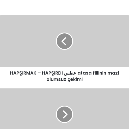
HAPŞIRMAK
–
HAPŞIRDI
عطس
atasa
fiilinin
mazi
olumsuz
çekimi
HAPŞIRMAK – HAPŞIRDI عطس atasa fiilinin mazi
olumsuz çekimi
BIRAKMAK
/
TERK
ETMEK
/
VAZGEÇMEK
تخلّى