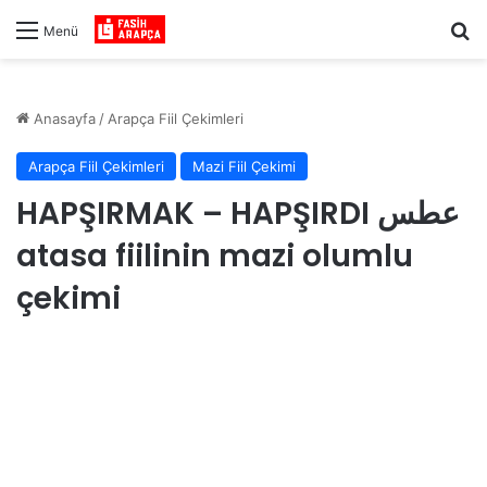
Ar
Menü
Anasayfa
/
Arapça Fiil Çekimleri
Arapça Fiil Çekimleri
Mazi Fiil Çekimi
HAPŞIRMAK – HAPŞIRDI عطس
atasa fiilinin mazi olumlu
çekimi