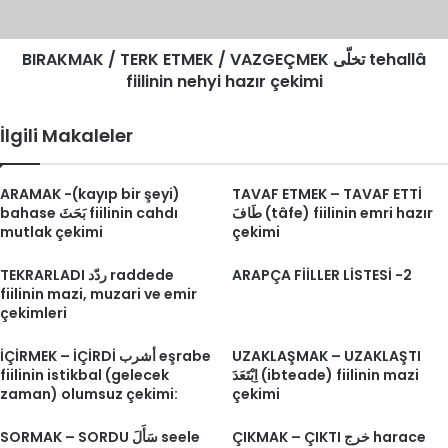
tehallâ
fiilinin
BIRAKMAK / TERK ETMEK / VAZGEÇMEK تخلّى tehallâ
nehyi
hazır
fiilinin nehyi hazır çekimi
çekimi
İlgili Makaleler
ARAMAK -(kayıp bir şeyi)
TAVAF ETMEK – TAVAF ETTİ
طَافَ (tâfe) fiilinin emri hazır
bahase بَحَثَ fiilinin cahdı
mutlak çekimi
çekimi
TEKRARLADI ردّد raddede
ARAPÇA FİİLLER LİSTESİ -2
fiilinin mazi, muzari ve emir
çekimleri
İÇİRMEK – İÇİRDİ أشرب eşrabe
UZAKLAŞMAK – UZAKLAŞTI
fiilinin istikbal (gelecek
اِبْتَعَدَ (ibteade) fiilinin mazi
zaman) olumsuz çekimi:
çekimi
ÇIKMAK – ÇIKTI خرج harace
SORMAK – SORDU سَأَلَ seele