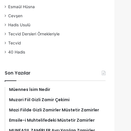
Esmaül Hüsna
Cevşen
Hadis Usulü
Tecvid Dersleri Örnekleriyle
Tecvid
40 Hadis
Son Yazılar
Müennes İsim Nedir
Muzari Fiil Gizli Zamir Çekimi
Mazi Fiilde Gizli Zamirler Müstetir Zamirler
Emsile-i Muhtelifedeki Müstetir Zamirler
MUNFASIL ZAMİRLER Ayrı Yazılan Zamirler