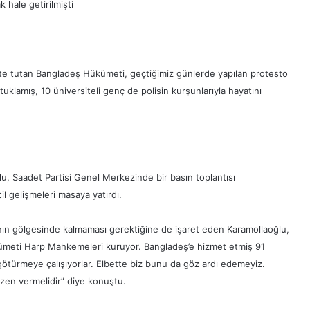
k hale getirilmişti
piste tutan Bangladeş Hükümeti, geçtiğimiz günlerde yapılan protesto
utuklamış, 10 üniversiteli genç de polisin kurşunlarıyla hayatını
u, Saadet Partisi Genel Merkezinde bir basın toplantısı
l gelişmeleri masaya yatırdı.
larının gölgesinde kalmaması gerektiğine de işaret eden Karamollaoğlu,
ümeti Harp Mahkemeleri kuruyor. Bangladeş’e hizmet etmiş 91
götürmeye çalışıyorlar. Elbette biz bunu da göz ardı edemeyiz.
üzen vermelidir” diye konuştu.