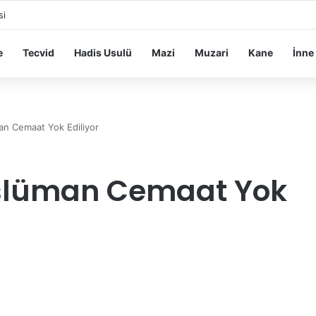
si
e
Tecvid
Hadis Usulü
Mazi
Muzari
Kane
İnne
n Cemaat Yok Ediliyor
slüman Cemaat Yok