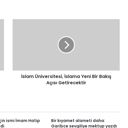
İslam
Üniversitesi,
İslama
Yeni
Bir
Bakış
Açısı
Getirecektir
İslam Üniversitesi, İslama Yeni Bir Bakış
Açısı Getirecektir
çin ismi İmam Hatip
Bir kıyamet alameti daha:
ldi
Garibce sevgiliye mektup yazdı