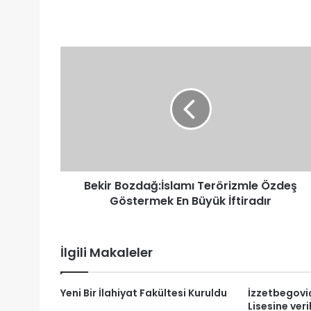
Bekir
Bozdağ:İslamı
Terörizmle
Özdeş
Göstermek
En
Büyük
İftiradır
Bekir Bozdağ:İslamı Terörizmle Özdeş
Göstermek En Büyük İftiradır
İlgili Makaleler
Yeni Bir İlahiyat Fakültesi Kuruldu
İzzetbegovi
Lisesine veri