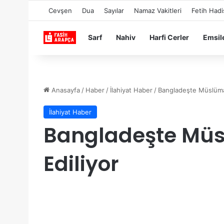
Cevşen
Dua
Sayılar
Namaz Vakitleri
Fetih Hadi
Sarf
Nahiv
Harfi Cerler
Emsil
Anasayfa
/
Haber
/
İlahiyat Haber
/
Bangladeşte Müslüma
İlahiyat Haber
Bangladeşte Mü
Ediliyor