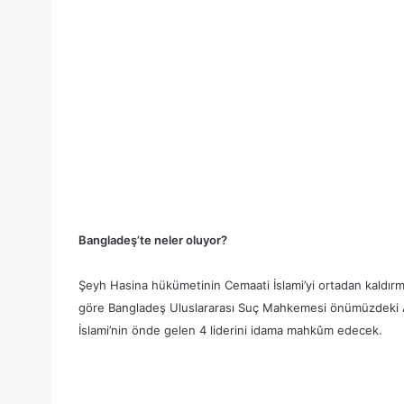
Bangladeş’te neler oluyor?
Şeyh Hasina hükümetinin Cemaati İslami’yi ortadan kaldır
göre Bangladeş Uluslararası Suç Mahkemesi önümüzdeki Ara
İslami’nin önde gelen 4 liderini idama mahkûm edecek.