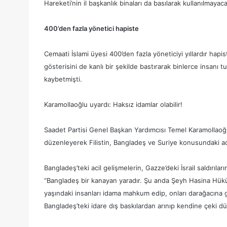
Hareketi’nin il başkanlık binaları da basılarak kullanılmayaca
400’den fazla yönetici hapiste
Cemaati İslami üyesi 400’den fazla yöneticiyi yıllardır ha
gösterisini de kanlı bir şekilde bastırarak binlerce insanı t
kaybetmişti.
Karamollaoğlu uyardı: Haksız idamlar olabilir!
Saadet Partisi Genel Başkan Yardımcısı Temel Karamollaoğl
düzenleyerek Filistin, Bangladeş ve Suriye konusundaki aci
Bangladeş’teki acil gelişmelerin, Gazze’deki İsrail saldırı
“Bangladeş bir kanayan yaradır. Şu anda Şeyh Hasina Hük
yaşındaki insanları idama mahkum edip, onları darağacına 
Bangladeş’teki idare dış baskılardan arınıp kendine çeki d