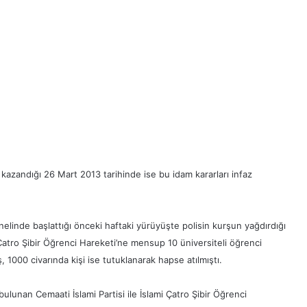
 kazandığı 26 Mart 2013 tarihinde ise bu idam kararları infaz
enelinde başlattığı önceki haftaki yürüyüşte polisin kurşun yağdırdığı
 Çatro Şibir Öğrenci Hareketi’ne mensup 10 üniversiteli öğrenci
ş, 1000 civarında kişi ise tutuklanarak hapse atılmıştı.
unan Cemaati İslami Partisi ile İslami Çatro Şibir Öğrenci