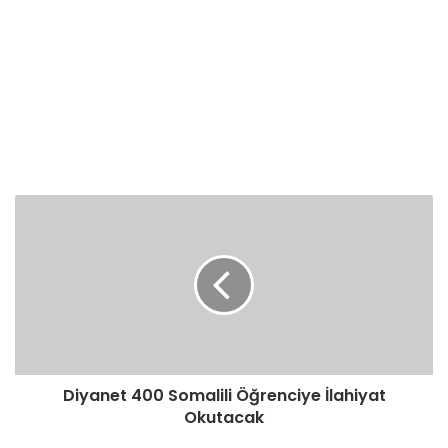
Diyanet
400
Somalili
Öğrenciye
İlahiyat
Okutacak
Diyanet 400 Somalili Öğrenciye İlahiyat
Okutacak