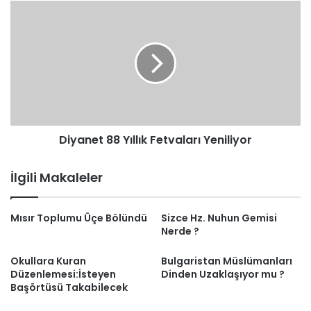
Diyanet
88
Yıllık
Fetvaları
Yeniliyor
Diyanet 88 Yıllık Fetvaları Yeniliyor
İlgili Makaleler
Mısır Toplumu Üçe Bölündü
Sizce Hz. Nuhun Gemisi
Nerde ?
Okullara Kuran
Bulgaristan Müslümanları
Düzenlemesi:İsteyen
Dinden Uzaklaşıyor mu ?
Başörtüsü Takabilecek