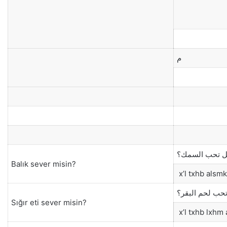
م
 تحب السمك؟
Balık sever misin?
x’l txhb alsmk
حب لحم البقر؟
Sığır eti sever misin?
x’l txhb lxhm 