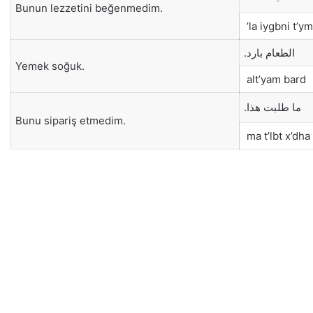
Bunun lezzetini beğenmedim.
la iygbni t’ym
الطعام بارد.
Yemek soğuk.
alt’yam bard
ما طلبت هذا.
Bunu sipariş etmedim.
ma t’lbt x’dha