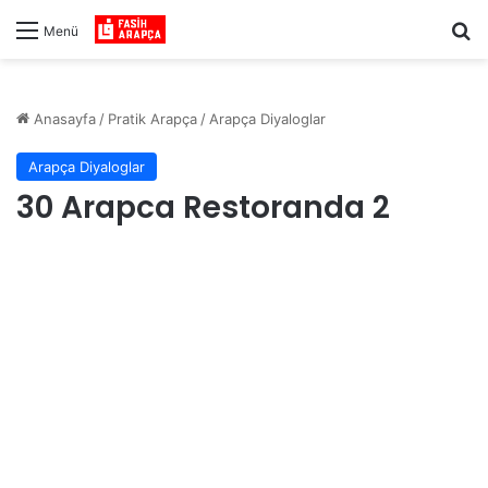
Ar
Menü
Anasayfa
/
Pratik Arapça
/
Arapça Diyaloglar
Arapça Diyaloglar
30 Arapca Restoranda 2