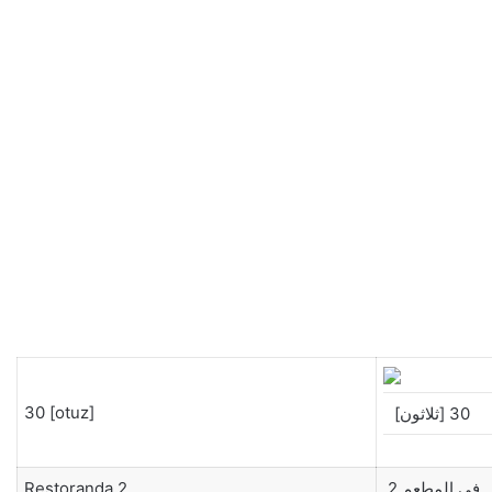
30 [otuz]
30 [ثلاثون]
Restoranda 2
فى المطعم 2