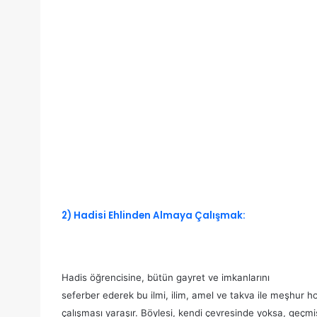
2) Hadisi Ehlinden Almaya Çalışmak:
Hadis öğrencisine, bütün gayret ve imkanlarını
seferber ederek bu ilmi, ilim, amel ve takva ile meşhur 
çalışması yaraşır. Böylesi, kendi çevresinde yoksa, geçmi