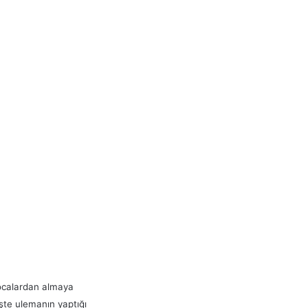
hocalardan almaya
şte ulemanın yaptığı