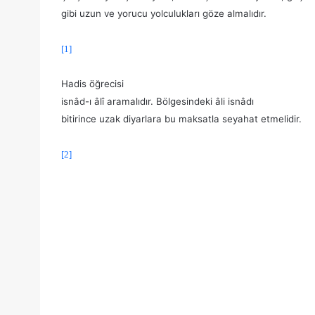
gibi uzun ve yorucu yolculukları göze almalıdır.
[1]
Hadis öğrecisi
isnâd-ı âlî aramalıdır. Bölgesindeki âli isnâdı
bitirince uzak diyarlara bu maksatla seyahat etmelidir.
[2]