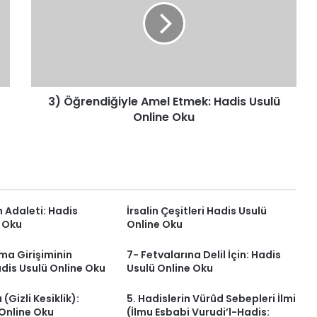
Etmek:
Hadis
Usulü
Online
Oku
3) Öğrendiğiyle Amel Etmek: Hadis Usulü
Online Oku
 Adaleti: Hadis
İrsalin Çeşitleri Hadis Usulü
e Oku
Online Oku
ma Girişiminin
7- Fetvalarına Delil İçin: Hadis
dis Usulü Online Oku
Usulü Online Oku
 (Gizli Kesiklik):
5. Hadislerin Vürûd Sebepleri İlmi
 Online Oku
(İlmu Esbabi Vurudi’l-Hadis: