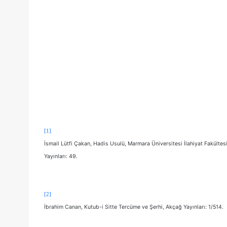
[1]
İsmail Lütfi Çakan, Hadis Usulü, Marmara Üniversitesi İlahiyat Fakültes
Yayınları: 49.
[2]
İbrahim Canan, Kutub-i Sitte Tercüme ve Şerhi, Akçağ Yayınları: 1/514.