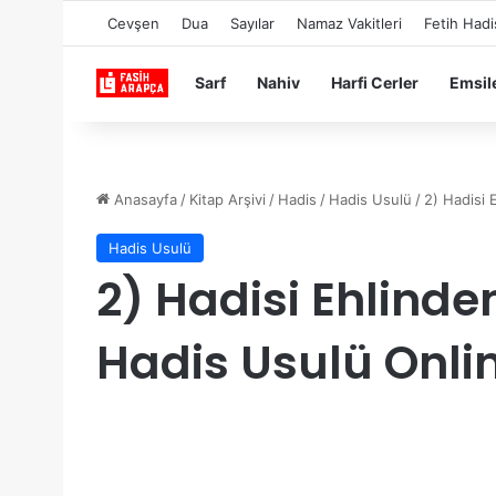
Cevşen
Dua
Sayılar
Namaz Vakitleri
Fetih Hadi
Sarf
Nahiv
Harfi Cerler
Emsil
Anasayfa
/
Kitap Arşivi
/
Hadis
/
Hadis Usulü
/
2) Hadisi 
Hadis Usulü
2) Hadisi Ehlind
Hadis Usulü Onli