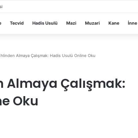
si
e
Tecvid
Hadis Usulü
Mazi
Muzari
Kane
İnne
Ehlinden Almaya Çalışmak: Hadis Usulü Online Oku
en Almaya Çalışmak:
ne Oku