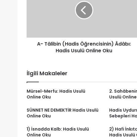
Öğrencisinin)
Âdâbı:
Hadis
Usulü
Online
Oku
A- Tâlibin (Hadis Öğrencisinin) Âdâbı:
Hadis Usulü Online Oku
İlgili Makaleler
Mürsel-Merfu: Hadis Usulü
2. Sahâbenin
Online Oku
Usulü Onlin
SÜNNET NE DEMEKTİR Hadis Usulü
Hadis Uydur
Online Oku
Sebepleri Ha
1) İsnadda Kalb: Hadis Usulü
2) Hafi İnkıta
Online Oku
Hadis Usulü