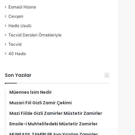
Esmaül Hüsna
Cevşen
Hadis Usulü
Tecvid Dersleri Örnekleriyle
Tecvid
40 Hadis
Son Yazılar
Müennes İsim Nedir
Muzari Fiil Gizli Zamir Çekimi
Mazi Fiilde Gizli Zamirler Müstetir Zamirler
Emsile-i Muhtelifedeki Müstetir Zamirler
MUNFASIL ZAMİRLER Ayrı Yazılan Zamirler