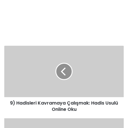
9)
Hadisleri
Kavramaya
Çalışmak:
Hadis
Usulü
Online
Oku
9) Hadisleri Kavramaya Çalışmak: Hadis Usulü
Online Oku
11)
Hadis