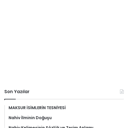
Son Yazılar
MAKSUR İSİMLERİN TESNİYESİ
Nahiv İlminin Doğuşu
Nahiv Kelimesinin Sözlük ve Terim Anlamı