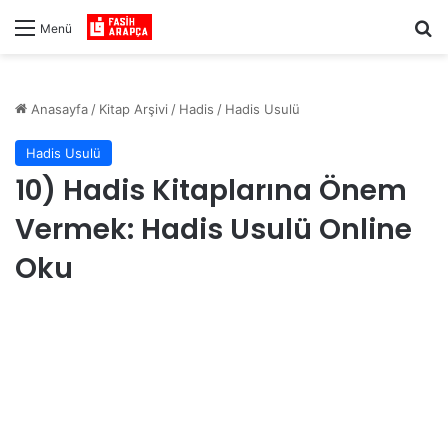
Ar
Menü
Anasayfa
/
Kitap Arşivi
/
Hadis
/
Hadis Usulü
Hadis Usulü
10) Hadis Kitaplarına Önem
Vermek: Hadis Usulü Online
Oku