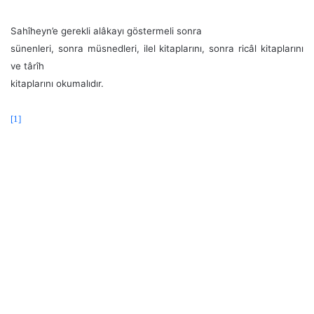
Sahîheyn’e gerekli alâkayı göstermeli sonra
sünenleri, sonra müsnedleri, ilel kitaplarını, sonra ricâl kitaplarını
ve târîh
kitaplarını okumalıdır.
[1]