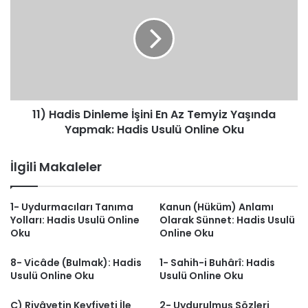
Dinleme
İşini
En
Az
Temyiz
Yaşında
Yapmak:
11) Hadis Dinleme İşini En Az Temyiz Yaşında
Hadis
Usulü
Yapmak: Hadis Usulü Online Oku
Online
Oku
İlgili Makaleler
1- Uydurmacıları Tanıma
Kanun (Hüküm) Anlamı
Yolları: Hadis Usulü Online
Olarak Sünnet: Hadis Usulü
Oku
Online Oku
8- Vicâde (Bulmak): Hadis
1- Sahih-i Buhârî: Hadis
Usulü Online Oku
Usulü Online Oku
C) Rivâyetin Keyfiyeti İle
2- Uydurulmuş Sözleri