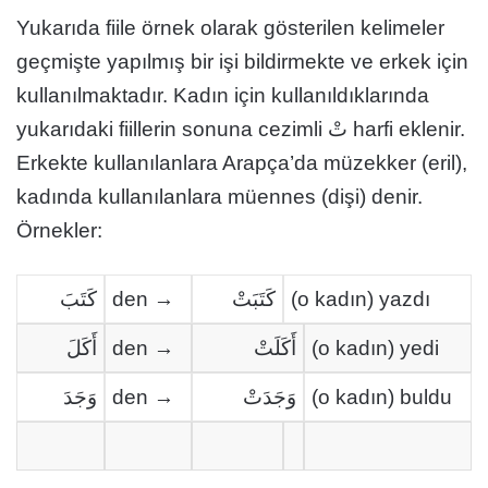
Yukarıda fiile örnek olarak gösterilen kelimeler
geçmişte yapılmış bir işi bildirmekte ve erkek için
kullanılmaktadır. Kadın için kullanıldıklarında
yukarıdaki fiillerin sonuna cezimli تْ harfi eklenir.
Erkekte kullanılanlara Arapça’da müzekker (eril),
kadında kullanılanlara müennes (dişi) denir.
Örnekler:
كَتَبَ
den →
كَتَبَتْ
(o kadın) yazdı
أَكَلَ
den →
أَكَلَتْ
(o kadın) yedi
وَجَدَ
den →
وَجَدَتْ
(o kadın) buldu