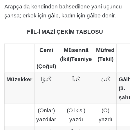
Arapça’da kendinden bahsedilene yani üçüncü
şahsa; erkek için gâib, kadın için gâibe denir.
FİİL-İ MAZİ ÇEKİM TABLOSU
Cemi
Müsennâ
Müfred
(İkil)Tesniye
(Tekil)
(Çoğul)
Müzekker
كَتَبوُا
كَتَباَ
كَتَبَ
Gâi
(3.
şahı
(Onlar)
(O ikisi)
(O)
yazdılar
yazdı
yazdı