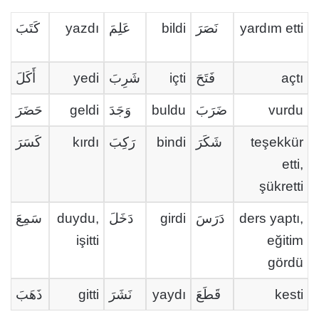
كَتَبَ
yazdı
عَلِمَ
bildi
نَصَرَ
yardım etti
أَكَلَ
yedi
شَرِبَ
içti
فَتَحَ
açtı
حَضَرَ
geldi
وَجَدَ
buldu
ضَرَبَ
vurdu
كَسَرَ
kırdı
رَكِبَ
bindi
شَكَرَ
teşekkür
etti,
şükretti
سَمِعَ
duydu,
دَخَلَ
girdi
دَرَسَ
ders yaptı,
işitti
eğitim
gördü
ذَهَبَ
gitti
نَشَرَ
yaydı
قَطَعَ
kesti