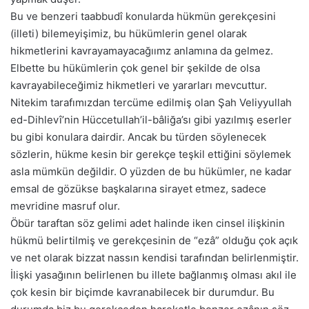
Bu ve benzeri taabbudî konularda hükmün gerekçesini
(illeti) bilemeyişimiz, bu hükümlerin genel olarak
hikmetlerini kavrayamayacağıımz anlamına da gelmez.
Elbette bu hükümlerin çok genel bir şekilde de olsa
kavrayabileceğimiz hikmetleri ve yararları mevcuttur.
Nitekim tarafımızdan tercüme edilmiş olan Şah Veliyyullah
ed-Dihlevî’nin Hüccetullah’il-bâliğa’sı gibi yazılmış eserler
bu gibi konulara dairdir. Ancak bu türden söylenecek
sözlerin, hükme kesin bir gerekçe teşkil ettiğini söylemek
asla mümkün değildir. O yüzden de bu hükümler, ne kadar
emsal de gözükse başkalarına sirayet etmez, sadece
mevridine masruf olur.
Öbür taraftan söz gelimi adet halinde iken cinsel ilişkinin
hükmü belirtilmiş ve gerekçesinin de “ezâ” olduğu çok açık
ve net olarak bizzat nassın kendisi tarafından belirlenmiştir.
İlişki yasağının belirlenen bu illete bağlanmış olması akıl ile
çok kesin bir biçimde kavranabilecek bir durumdur. Bu