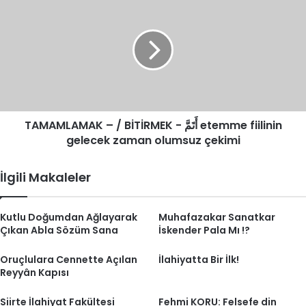
–
/
BİTİRMEK
-
أَتَمَّ
etemme
fiilinin
gelecek
TAMAMLAMAK – / BİTİRMEK - أَتَمَّ etemme fiilinin
zaman
olumsuz
gelecek zaman olumsuz çekimi
çekimi
İlgili Makaleler
Kutlu Doğumdan Ağlayarak
Muhafazakar Sanatkar
Çıkan Abla Sözüm Sana
İskender Pala Mı !?
Oruçlulara Cennette Açılan
İlahiyatta Bir İlk!
Reyyân Kapısı
Siirte İlahiyat Fakültesi
Fehmi KORU: Felsefe din