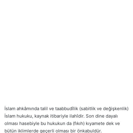
İslam ahkâmında talil ve taabbudîlik (sabitlik ve değişkenlik)
İslam hukuku, kaynak itibariyle ilahîdir. Son dine dayalı
olması hasebiyle bu hukukun da (fıkıh) kıyamete dek ve
bütün iklimlerde geçerli olması bir önkabuldür.