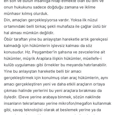
en son ve bütün insanlığa hitap etmekte olan bu dini ve
onun hukukunu sadece doğduğu zamana ve iklime
münhasır kılmış olurduk.
Din, amaçları gerçekleşiyorsa vardır. Yoksa ilk nüzul
ortamındaki belli birkaç şekli muhafaza ile çağlar üstü bir
hal alması mümkün değildir.
Öbür taraftan yine bu anlayıştan hareketle artık gerekçesi
kalmadığı için hükümlerin işlevsiz kalması da söz
konusudur. Hz. Peygamber’in şahsına ve zevcelerine ait
hükümler, müşrik Araplara ilişkin hükümler, müellefe-i
kulûb uygulaması gibi örnekler bu meyanda hatırlanabilir.
Yine bu anlayıştan hareketle belli bir amacı
gerçekleştirmek için konulmuş olan araç hükümlerin, aynı
amacı gerçekleştiren yeni ve daha etkili araçların ortaya
çıkması halinde yerlerini bu yeni araçlara bırakması da
öyledir. (Deve yerine arabaya binmek, sözün naklinde
insanların tekrarlaması yerine mikrofon/megafon kullanmak
gibi, savaş teknolojisi olarak at beslemek yerine ya da