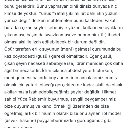
bunu gerektirir. Bunu yapmayan dinli dinsiz dünyada hiç
kimse de yoktur. Yunus “Yetmiş iki millet dahi Elin yüzün
yumaz değil” derken muhtemelen bunu kasteder. Fakat
buradan çıkan şeyler sebebiyle yüzün, kolların ve ayakların
yıkanması, başın da sıvazlanması ve bunun bir (tür) ibadet
olması akıl ile izah edilebilecek bir durum değildir.
Öbür taraftan erlik suyunun (meni) gelmesi durumunda bu
kez boyabdesti (gusül) gerekli olmaktadır. Eğer gusül,
çıkan şeyin necaseti sebebiyle ise, idrar meniden çok daha
ağır bir necasettir. İdrar çıkınca abdest yeterli olurken,
meni gelmesi halinde boy abdestinin ancak temizlenmiş
olmak için yeterli olacağı gerçekten ne kadar akıllı da olsak
akıllarımızla izah edebileceğimiz şeyler değildir. Hikmet
sahibi Yüce Rab emir buyurmuş, sevgili peygamberimiz
bize duyurmuş ve kendi örnekliği üzerinden de bize
öğretmiş, artık bir mümin olarak bize onu aynen rol model
(üsve-i hasene) peygamberimizden gördüğümüz gibi
yapmak düşer.