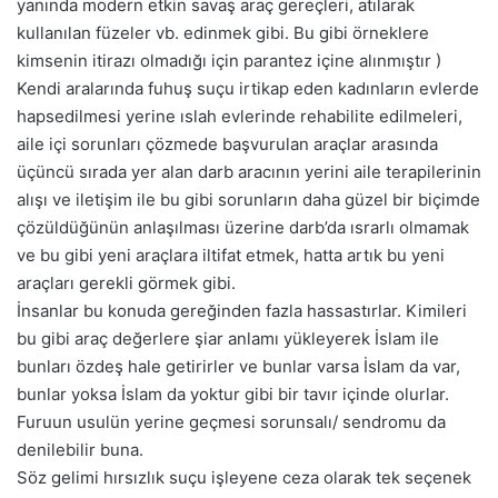
yanında modern etkin savaş araç gereçleri, atılarak
kullanılan füzeler vb. edinmek gibi. Bu gibi örneklere
kimsenin itirazı olmadığı için parantez içine alınmıştır )
Kendi aralarında fuhuş suçu irtikap eden kadınların evlerde
hapsedilmesi yerine ıslah evlerinde rehabilite edilmeleri,
aile içi sorunları çözmede başvurulan araçlar arasında
üçüncü sırada yer alan darb aracının yerini aile terapilerinin
alışı ve iletişim ile bu gibi sorunların daha güzel bir biçimde
çözüldüğünün anlaşılması üzerine darb’da ısrarlı olmamak
ve bu gibi yeni araçlara iltifat etmek, hatta artık bu yeni
araçları gerekli görmek gibi.
İnsanlar bu konuda gereğinden fazla hassastırlar. Kimileri
bu gibi araç değerlere şiar anlamı yükleyerek İslam ile
bunları özdeş hale getirirler ve bunlar varsa İslam da var,
bunlar yoksa İslam da yoktur gibi bir tavır içinde olurlar.
Furuun usulün yerine geçmesi sorunsalı/ sendromu da
denilebilir buna.
Söz gelimi hırsızlık suçu işleyene ceza olarak tek seçenek