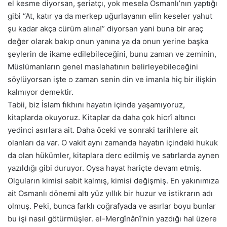
el kesme diyorsan, şeriatçı, yok mesela Osmanlı’nın yaptığı
gibi “At, katır ya da merkep uğurlayanın elin keseler yahut
şu kadar akça cürüm alına!” diyorsan yani buna bir araç
değer olarak bakıp onun yanına ya da onun yerine başka
şeylerin de ikame edilebileceğini, bunu zaman ve zeminin,
Müslümanların genel maslahatının belirleyebileceğini
söylüyorsan işte o zaman senin din ve imanla hiç bir ilişkin
kalmıyor demektir.
Tabii, biz İslam fıkhını hayatın içinde yaşamıyoruz,
kitaplarda okuyoruz. Kitaplar da daha çok hicrî altıncı
yedinci asırlara ait. Daha öceki ve sonraki tarihlere ait
olanları da var. O vakit aynı zamanda hayatın içindeki hukuk
da olan hükümler, kitaplara derc edilmiş ve satırlarda aynen
yazıldığı gibi duruyor. Oysa hayat hariçte devam etmiş.
Olguların kimisi sabit kalmış, kimisi değişmiş. En yakınımıza
ait Osmanlı dönemi altı yüz yıllık bir huzur ve istikrarın adı
olmuş. Peki, bunca farklı coğrafyada ve asırlar boyu bunlar
bu işi nasıl götürmüşler. el-Mergînânî’nin yazdığı hal üzere