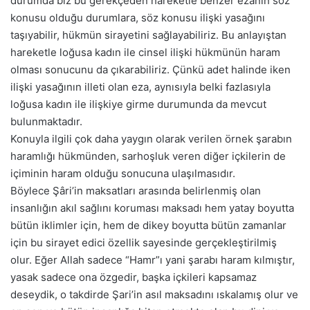
durumda biz bu gerekçeden hareketle benzer ezânın söz
konusu olduğu durumlara, söz konusu ilişki yasağını
taşıyabilir, hükmün sirayetini sağlayabiliriz. Bu anlayıştan
hareketle loğusa kadın ile cinsel ilişki hükmünün haram
olması sonucunu da çıkarabiliriz. Çünkü adet halinde iken
ilişki yasağının illeti olan eza, aynısıyla belki fazlasıyla
loğusa kadın ile ilişkiye girme durumunda da mevcut
bulunmaktadır.
Konuyla ilgili çok daha yaygın olarak verilen örnek şarabın
haramlığı hükmünden, sarhoşluk veren diğer içkilerin de
içiminin haram olduğu sonucuna ulaşılmasıdır.
Böylece Şâri’in maksatları arasında belirlenmiş olan
insanlığın akıl sağlını koruması maksadı hem yatay boyutta
bütün iklimler için, hem de dikey boyutta bütün zamanlar
için bu sirayet edici özellik sayesinde gerçekleştirilmiş
olur. Eğer Allah sadece “Hamr”ı yani şarabı haram kılmıştır,
yasak sadece ona özgedir, başka içkileri kapsamaz
deseydik, o takdirde Şari’in asıl maksadını ıskalamış olur ve