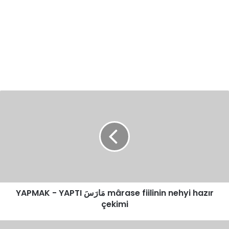
YAPMAK
-
YAPTI
مَارَسَ
mârase
fiilinin
nehyi
hazır
çekimi
YAPMAK - YAPTI مَارَسَ mârase fiilinin nehyi hazır
çekimi
TAMAMLAMAK