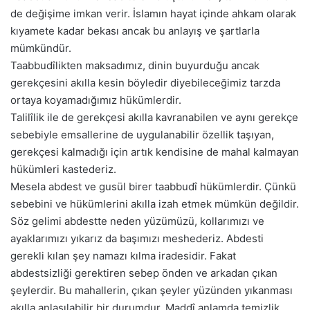
de değişime imkan verir. İslamın hayat içinde ahkam olarak
kıyamete kadar bekası ancak bu anlayış ve şartlarla
mümkündür.
Taabbudîlikten maksadımız, dinin buyurduğu ancak
gerekçesini akılla kesin böyledir diyebileceğimiz tarzda
ortaya koyamadığımız hükümlerdir.
Talilîlik ile de gerekçesi akılla kavranabilen ve aynı gerekçe
sebebiyle emsallerine de uygulanabilir özellik taşıyan,
gerekçesi kalmadığı için artık kendisine de mahal kalmayan
hükümleri kastederiz.
Mesela abdest ve gusül birer taabbudî hükümlerdir. Çünkü
sebebini ve hükümlerini akılla izah etmek mümkün değildir.
Söz gelimi abdestte neden yüzümüzü, kollarımızı ve
ayaklarımızı yıkarız da başımızı meshederiz. Abdesti
gerekli kılan şey namazı kılma iradesidir. Fakat
abdestsizliği gerektiren sebep önden ve arkadan çıkan
şeylerdir. Bu mahallerin, çıkan şeyler yüzünden yıkanması
akılla anlaşılabilir bir durumdur. Maddî anlamda temizlik