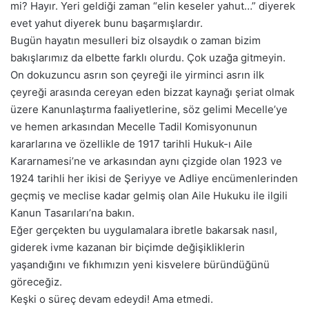
mi? Hayır. Yeri geldiği zaman “elin keseler yahut…” diyerek
evet yahut diyerek bunu başarmışlardır.
Bugün hayatın mesulleri biz olsaydık o zaman bizim
bakışlarımız da elbette farklı olurdu. Çok uzağa gitmeyin.
On dokuzuncu asrın son çeyreği ile yirminci asrın ilk
çeyreği arasında cereyan eden bizzat kaynağı şeriat olmak
üzere Kanunlaştırma faaliyetlerine, söz gelimi Mecelle’ye
ve hemen arkasından Mecelle Tadil Komisyonunun
kararlarına ve özellikle de 1917 tarihli Hukuk-ı Aile
Kararnamesi’ne ve arkasından aynı çizgide olan 1923 ve
1924 tarihli her ikisi de Şeriyye ve Adliye encümenlerinden
geçmiş ve meclise kadar gelmiş olan Aile Hukuku ile ilgili
Kanun Tasarıları’na bakın.
Eğer gerçekten bu uygulamalara ibretle bakarsak nasıl,
giderek ivme kazanan bir biçimde değişikliklerin
yaşandığını ve fıkhımızın yeni kisvelere büründüğünü
göreceğiz.
Keşki o süreç devam edeydi! Ama etmedi.