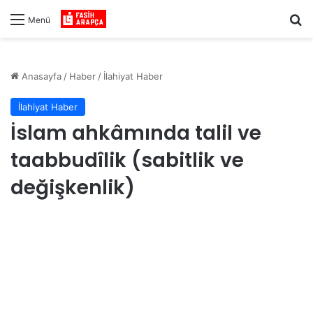
Ar
Menü
Anasayfa
/
Haber
/
İlahiyat Haber
İlahiyat Haber
İslam ahkâmında talil ve
taabbudîlik (sabitlik ve
değişkenlik)